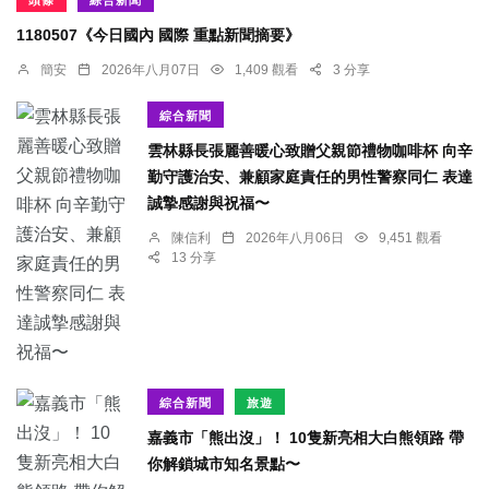
1180507《今日國內 國際 重點新聞摘要》
簡安
2026年八月07日
1,409 觀看
3 分享
綜合新聞
雲林縣長張麗善暖心致贈父親節禮物咖啡杯 向辛
勤守護治安、兼顧家庭責任的男性警察同仁 表達
誠摯感謝與祝福〜
陳信利
2026年八月06日
9,451 觀看
13 分享
綜合新聞
旅遊
嘉義市「熊出沒」！ 10隻新亮相大白熊領路 帶
你解鎖城市知名景點〜