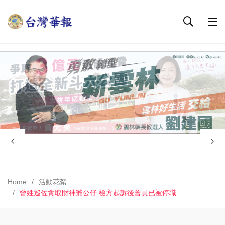
Home
活動花絮
曾姓巡佐貪取財神爺公仔 檢方起訴後曾員已被停職