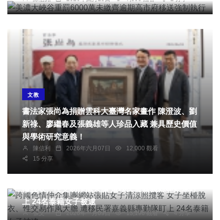
文教
書法家張尚為捐贈雲科大臺灣名家畫作 陳澄波、劉
新祿、廖繼春及張義雄等人珍品入藏 兼具歷史價值
與學術研究意義！
陳信利
2026年六月07日
12,000 觀看
15 分享
社會
綜合新聞
跨國色情仲介集團網站張貼女子清涼照攬客 女子坐
檯脫衣、性交易作風大膽 遭移民署嘉義縣專勤隊盯
上 24名泰籍女子被逮
張文一
2026年一月09日
13,196 觀看
4 分享