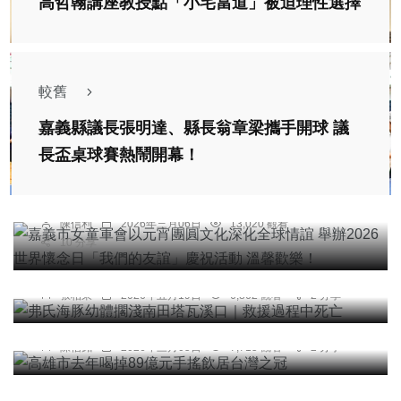
高哲翰講座教授點「小宅當道」被迫理性選擇
較舊
嘉義縣議長張明達、縣長翁章梁攜手開球 議
綜合新聞
長盃桌球賽熱鬧開幕！
嘉義市女童軍會以元宵團圓文化深化全球情誼 舉辦
2026世界懷念日「我們的友誼」慶祝活動 溫馨歡
樂！
陳信利
2026年三月06日
13,020 觀看
10 分享
社會
弗氏海豚幼體擱淺南田塔瓦溪口｜救援過程中死亡
張柏東
2026年五月19日
6,862 觀看
2 分享
綜合新聞
高雄市去年喝掉89億元手搖飲居台灣之冠
綜合新聞
陳信銘
2026年三月05日
7,715 觀看
2 分享
美濃大峽谷重罰6000萬未繳齊逾期高市府移送強制
執行
陳信銘
2026年四月25日
7,308 觀看
2 分享