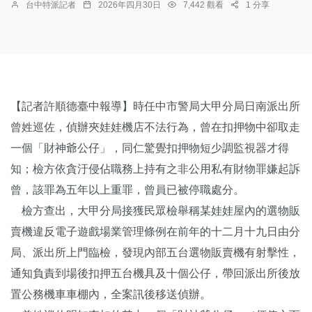
台中特派記者
2026年四月30日
7,442 觀看
1 分享
【記者許順德臺中報導】時任中市警局大甲分局日南派出所
曾姓巡佐，偵辦夾娃娃機店不法行為，曾在扣押物中卻取走
一個「財神爺公仔」，同仁驚覺扣押物短少調監視器才得
知；檢方依貪汙侵佔職務上持有之非公用私有財物罪嫌起訴
曾，該罪為五年以上重罪，曾員已被停職處分。
檢方查出，大甲分局接獲民眾檢舉稱某娃娃屋內的選物販
賣機違反電子遊戲場業管理條例在前年的十二月十九日由分
局、派出所上門臨檢，發現內部五台選物販賣機有射擊性，
通知負責到場後扣押五台機具及十個公仔，帶回派出所後放
置公務機車車棚內，全案訊後移送偵辦。