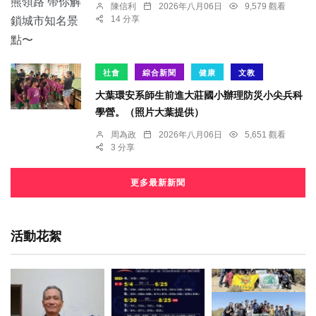
陳信利
2026年八月06日
9,579 觀看
14 分享
社會
綜合新聞
健康
文教
大葉環安系師生前進大莊國小辦理防災小尖兵科
學營。（照片大葉提供）
周為政
2026年八月06日
5,651 觀看
3 分享
更多最新新聞
活動花絮