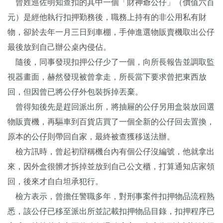
曾姓巡佐明知查扣的其中一個「財神爺公仔」（價值六百
元）是經他執行扣押勤務後，職務上持有的非公用私有財
物，卻於去年一月三日到車棚，手伸進選物販賣機取出公仔
最後放到自己辦公桌內侵佔。
隨後，同事發現扣押公仔少了一個，向所長報告並調取監
視器畫面，赫然發現被曾拿走，所長當下要求曾把東西放
回，但因曾已將公仔外包裝拆掉丟棄。
曾得知後先是趕回派出所，將抽屜的公仔另用盒裝放回選
物販賣機，再驅車到百貨店買了一個全新的公仔回去置換，
原本的公仔則帶回自家，最終被查獲移送法辦。
檢方訊時，曾起初辯稱機台內有個公仔沒編號，他就拿出
來，因外盒很髒才拆掉並放到自己公文櫃，打算通知店家領
回，後來才自白坦承犯行。
檢方表示，曾擔任警職多年，對刑事案件扣押物品流程熟
悉，該公仔已移至派出所並記載扣押物品目錄，扣押程序已