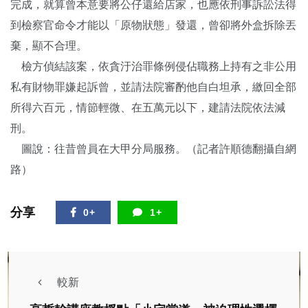
完成，就算曾本意要將公仔還給店家，也應依刑事訴訟法得
到檢察官命令才能以「原物狀態」發還，曾卻將外盒拆除丟
棄，顯不合理。
檢方偵結該案，依貪汙治罪條例侵佔職務上持有之非公用
私有財物罪嫌起訴曾，並請法院審酌他自白坦承，繳回全部
所得六百元，情節輕微、在五萬元以下，建請法院依法減
刑。
圖說：往昔曾員在大甲分局服務。（記者許順德翻攝自網
路）
分享
0+
1+
較新