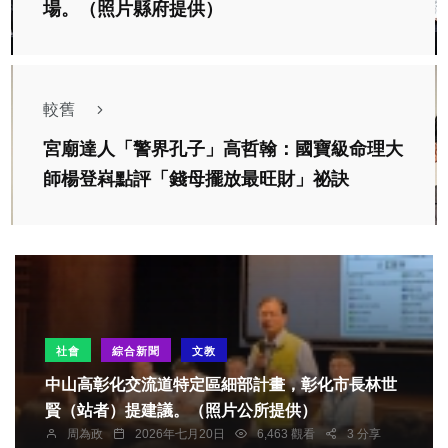
場。（照片縣府提供）
較舊
宮廟達人「警界孔子」高哲翰：國寶級命理大
師楊登嵙點評「錢母擺放最旺財」祕訣
社會
綜合新聞
文教
中山高彰化交流道特定區細部計畫，彰化市長林世
賢（站者）提建議。（照片公所提供）
周為政
2026年七月20日
6,463 觀看
3 分享