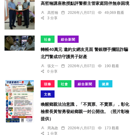
高哲翰講座教授點評警察主管家庭陪伴無奈困境
高哲翰
2026年八月07日
49,069 觀看
3 分享
社會
綜合新聞
轉帳40萬元 邀約女網友見面 警銀聯手攔阻詐騙
北門警成功守護男子財產
張文一
2026年八月07日
190 觀看
0 分享
頭條
社會
綜合新聞
健康
文教
喚醒鄉親法治意識，「不買票、不賣票」，彰化
檢察長黃智勇發給鄉親一封公開信。（照片彰檢
提供）
周為政
2026年八月07日
173 觀看
1 分享