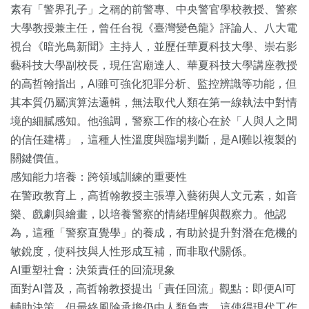
素有「警界孔子」之稱的前警專、中央警官學校教授、警察
大學教授兼主任，曾任台視《臺灣變色龍》評論人、八大電
視台《暗光鳥新聞》主持人，並歷任華夏科技大學、崇右影
藝科技大學副校長，現任宮廟達人、華夏科技大學講座教授
的高哲翰指出，AI雖可強化犯罪分析、監控辨識等功能，但
其本質仍屬演算法邏輯，無法取代人類在第一線執法中對情
境的細膩感知。他強調，警察工作的核心在於「人與人之間
的信任建構」，這種人性溫度與臨場判斷，是AI難以複製的
關鍵價值。
感知能力培養：跨領域訓練的重要性
在警政教育上，高哲翰教授主張導入藝術與人文元素，如音
樂、戲劇與繪畫，以培養警察的情緒理解與觀察力。他認
為，這種「警察直覺學」的養成，有助於提升對潛在危機的
敏銳度，使科技與人性形成互補，而非取代關係。
AI重塑社會：決策責任的回流現象
面對AI普及，高哲翰教授提出「責任回流」觀點：即便AI可
輔助決策，但最終風險承擔仍由人類負責。這使得現代工作