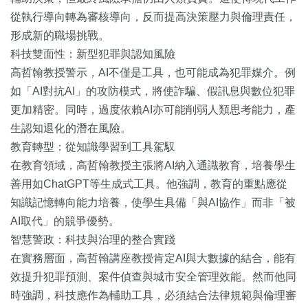
從執行導向轉為審核導向，反而提高決策壓力與倫理責任，
形成新的職場挑戰。
科技雙面性：新型犯罪與認知風險
高哲翰教授警示，AI不僅是工具，也可能成為犯罪媒介。例
如「AI對抗AI」的攻防模式，將使詐騙、假訊息與數位犯罪
更加精密。同時，過度依賴AI亦可能削弱人類思考能力，產
生認知退化的潛在風險。
教育轉型：從知識學習到工具駕馭
在教育領域，高哲翰教授主張將AI納入通識教育，培養學生
善用如ChatGPT等生成式工具。他強調，教育的重點應從
知識記憶轉向能力培養，使學生具備「與AI協作」而非「被
AI取代」的競爭優勢。
智慧警政：科技與治理的整合實踐
在實務層面，高哲翰講座教授肯定AI與大數據的結合，能有
效提升犯罪預測、案件偵查與城市安全管理效能。然而他同
時強調，科技應作為輔助工具，必須結合法律規範與倫理審