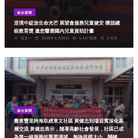
綜合新聞
逆境中綻放生命光芒 展望會服務兒童健安 獲頒總
統教育獎 邀您響應國內兒童資助計畫
張文一
2026年七月06日
6,447 觀看
3 分享
綜合新聞
臺東豐里跨海取經東文社區 黃健忠到場迎賓深化基
層交流 黃健忠表示，隨著高齡社會發展，社區已成
為第一線服務的重要場域，無論規模大小，關鍵在