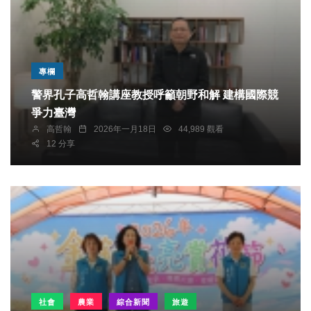
專欄
警界孔子高哲翰講座教授呼籲朝野和解 建構國際競
爭力臺灣
高哲翰
2026年一月18日
44,989 觀看
12 分享
社會
農業
綜合新聞
旅遊