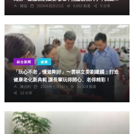
陳猛
2026年四月21日
8,602 觀看
5 分享
於能否穩定提供日常支持。東文與豐里分別位處離
島與東部地區，背景條件不同，但面對的人口結構
與服務需求具有共通性。透過這類交流，讓基層經
驗彼此流動，將實際可行的做法帶回地方落實，是
當前社區發展的重要方向。
綜合新聞
健康
「玩心不老，慢遊剛好」〜雲林立委劉建國：打造
健康老化新典範 讓長輩玩得開心、老得精彩！
陳信利
2026年七月19日
10,324 觀看
13 分享