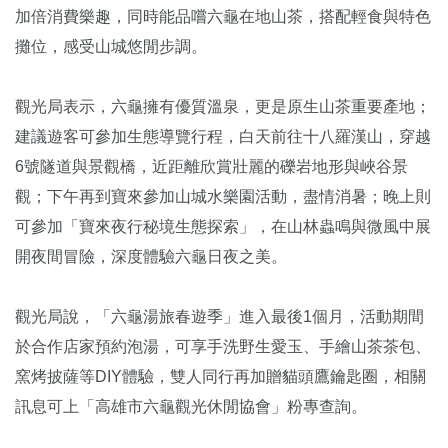
加倍消費樂趣，同時能品嚐六龜在地山茶，搭配輕食與特色
攤位，感受山城悠閒步調。
觀光局表示，六龜擁有優質溫泉，更是原生山茶重要產地；
建議遊客可參加生態導覽行程，白天前往十八羅漢山，穿越
6號隧道與景觀橋，近距離欣賞壯麗的礫岩地形與峽谷景
觀；下午再到寶來參加山城水樂園活動，盡情消暑；晚上則
可參加「寶來夜行秘境生態探索」，在山林蟲鳴與微風中展
開夜間冒險，深度體驗六龜日夜之美。
觀光局說，「六龜湯旅春遊季」進入最後1個月，活動期間
於合作店家預約泡湯，可享手洗野生愛玉、手繪山茶茶包、
窯烤披薩等DIY體驗，雙人同行再加贈貓頭鷹鑰匙圈，相關
訊息可上「高雄市六龜觀光休閒協會」粉專查詢。