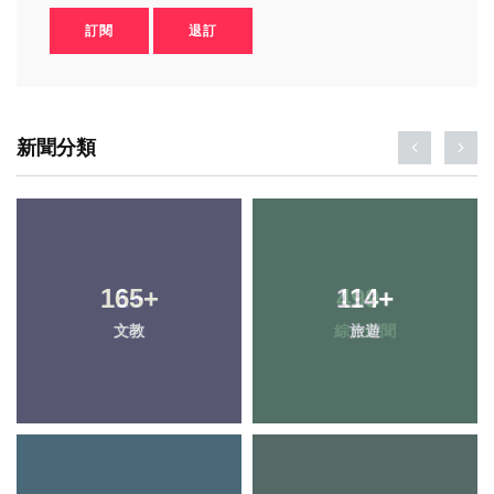
訂閱
退訂
新聞分類
165
1
+
+
499
114
+
+
文教
大陸
綜合新聞
旅遊