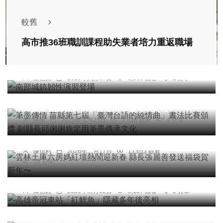
較舊
高市推36班職訓課程助失業者培力重返職場
綜合新聞
南部城鎮韌性演習登場
陳信銘
2026年八月07日
3,869 觀看
2 分享
社會
綜合新聞
文教
筆墨傳情 苗縣第七屆「臺灣台語的純情曲」書法比
賽頒獎 副縣長邱俐俐肯定用筆墨傳承文化
綜合新聞
陳明
2026年五月23日
7,836 觀看
4 分享
雲林土庫六房媽紅壇熱鬧迎新春 縣長張麗善發送福
袋賀新年〜
陳信利
2026年二月17日
13,653 觀看
14 分享
綜合新聞
高雄帝冠車站「紅鯉魚」隱藏多年後亮相
陳信銘
2026年二月02日
8,137 觀看
2 分享
宗教
綜合新聞
清水玉京天公祖總廟龍鳳呈瑞龍柱完成大典 市長盧
秀燕感恩增福基金會 行善公益 造福市民