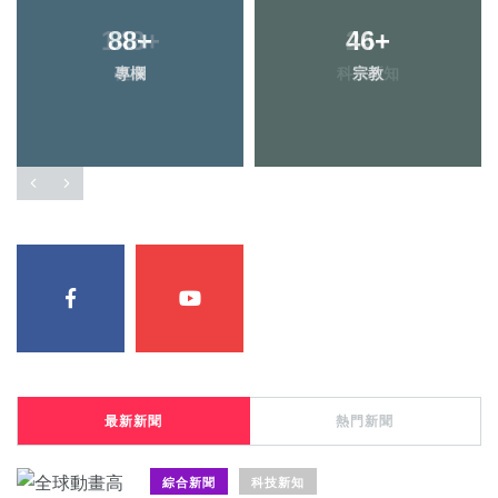
148
88
+
+
46
24
+
+
專欄
健康
科技新知
宗教
最新新聞
熱門新聞
綜合新聞
科技新知