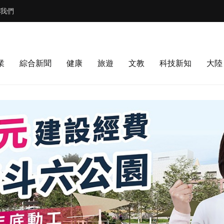
我們
業
綜合新聞
健康
旅遊
文教
科技新知
大陸