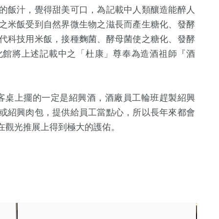
的飯汁，覺得甜美可口，為記載中人類釀造能醉人
之米飯受到自然界微生物之滋長而產生糖化、發酵
代科技用米飯，接種麴菌、酵母菌使之糖化、發酵
化館將上述記載中之「杜康」尊奉為造酒祖師『酒
客桌上擺的一定是紹興酒，酒廠員工輪班趕製紹興
328
+
或紹興肉包，提供給員工當點心，所以長年來都會
綜合新聞
在觀光推展上得到極大的護佑。