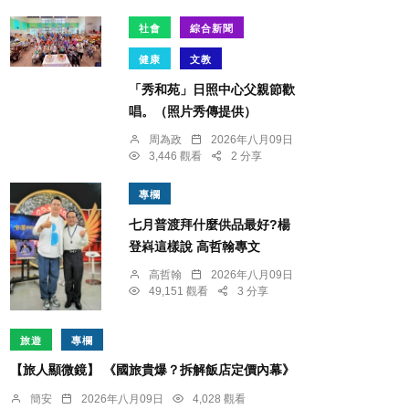
社會
綜合新聞
健康
文教
「秀和苑」日照中心父親節歡
唱。（照片秀傳提供）
周為政
2026年八月09日
3,446 觀看
2 分享
專欄
七月普渡拜什麼供品最好?楊
登嵙這樣說 高哲翰專文
高哲翰
2026年八月09日
49,151 觀看
3 分享
旅遊
專欄
【旅人顯微鏡】 《國旅貴爆？拆解飯店定價內幕》
簡安
2026年八月09日
4,028 觀看