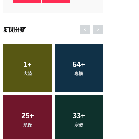
新聞分類
182
1
+
+
54
34
+
+
16
+
大陸
社會
專欄
農業
科技新知
115
25
+
+
33
96
+
+
74
+
頭條
文教
宗教
健康
旅遊