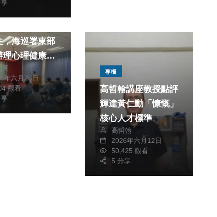
分享
聞
見的傷｜更需要
住，海巡署東部
辦理心理健康講
柏東
強化同仁家庭支
專欄
26年六月25日
量！
204 觀看
高哲翰講座教授點評
分享
輝達黃仁勳「慷慨」
核心人才標準
高哲翰
2026年六月12日
50,425 觀看
5 分享