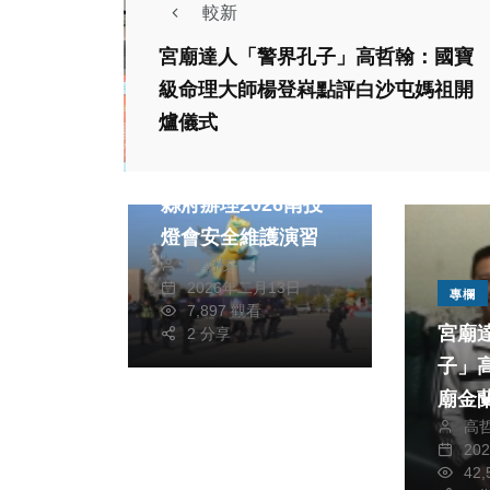
較新
宮廟達人「警界孔子」高哲翰：國寶
級命理大師楊登嵙點評白沙屯媽祖開
爐儀式
頭條
強化緊急應變能力
縣府辦理2026南投
燈會安全維護演習
陳朝枝
2026年二月13日
專欄
7,897 觀看
宮廟
2 分享
子」
廟金
高
文化
20
42