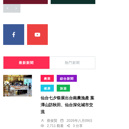
最新新聞
熱門新聞
農業
綜合新聞
健康
旅遊
仙台七夕祭展出台南農漁產 葉
澤山訪秋田、仙台深化城市交
流
蔡俊賢
2026年八月09日
2,711 觀看
3 分享