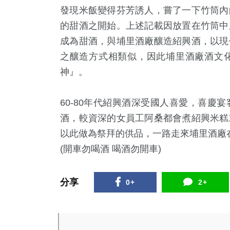
發現米飯變得芬芳誘人，嘗了一下竹筒內
的甜酒之開始。上述記載因放置在竹筒中
成為甜酒，與埔里酒廠釀造紹興酒，以現
之釀造方式相類似，因此埔里酒廠酒文
神』。
60-80
年代紹興酒深受國人喜愛，喜慶宴
179
+
34
+
16
+
酒，較資深的女員工阿桑都會煮紹興米糕
社會
農業
科技新知
以此做為祭拜的供品，一路走來埔里酒廠
(開車勿喝酒 喝酒勿開車)
分享
0+
2+
115
+
105
+
81
+
文教
健康
旅遊