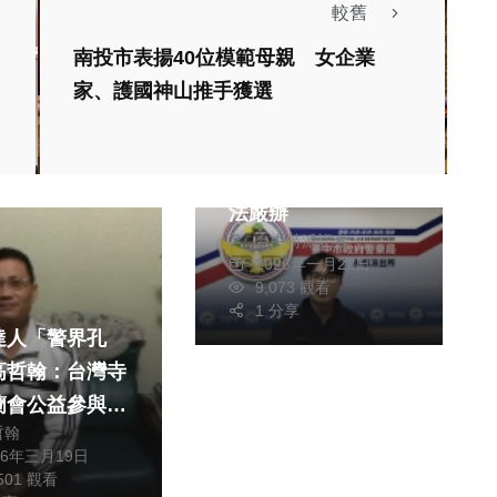
較舊
南投市表揚40位模範母親 女企業
家、護國神山推手獲選
社會
對醫療暴力抱持零容
忍 逞凶施暴林嫌依
法嚴辦
台中特派記者
2026年一月22日
9,073 觀看
1 分享
達人「警界孔
高哲翰：台灣寺
蘭會公益參與與
哲翰
傳播
26年三月19日
,501 觀看