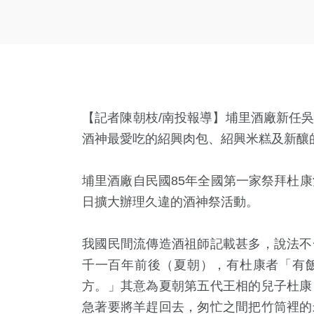
【記者陳朝枝
/
南投報導】埔里酒廠新任
酒神最愛吃的紹興肉包、紹興米糕及新釀
埔里酒廠自民國
85
年全國第一家祭拜杜康
日擴大辦理久違的酒神祭活動。
我國民間流傳造酒祖師記載甚多，說法不
千一百年前後（夏朝），有杜康者「有
方。」其意為夏朝第五代王相的兒子杜康
急著要將羊趕回去，匆忙之間把竹筒裡的