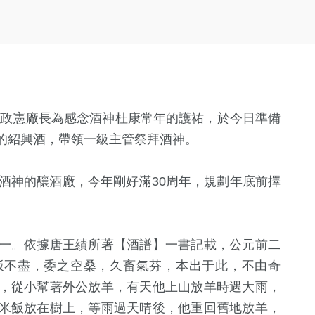
吳政憲廠長為感念酒神杜康常年的護祐，於今日準備
的紹興酒，帶領一級主管祭拜酒神。
酒神的釀酒廠，今年剛好滿
30
周年，規劃年底前擇
一。依據唐王績所著【酒譜】一書記載，公元前二
飯不盡，委之空桑，久畜氣芬，本出于此，不由奇
，從小幫著外公放羊，有天他上山放羊時遇大雨，
米飯放在樹上，等雨過天晴後，他重回舊地放羊，