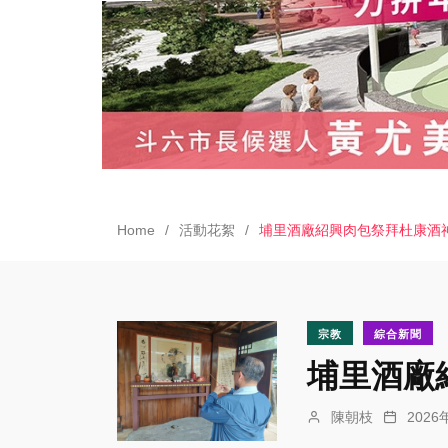
Home
活動花絮
埔里酒廠紹興肉包祭拜杜康酒
宗教
綜合新聞
埔里酒廠
陳朝枝
202