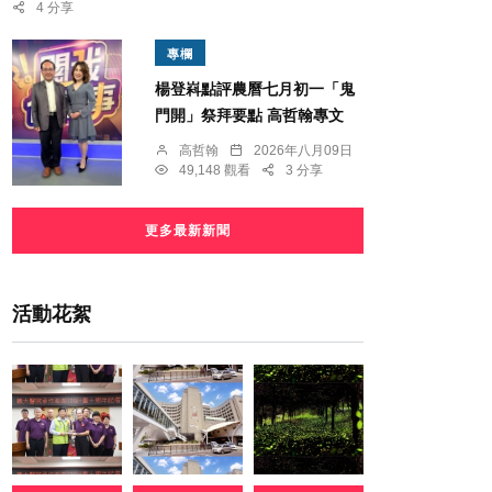
4 分享
專欄
楊登嵙點評農曆七月初一「鬼
門開」祭拜要點 高哲翰專文
高哲翰
2026年八月09日
49,148 觀看
3 分享
更多最新新聞
活動花絮