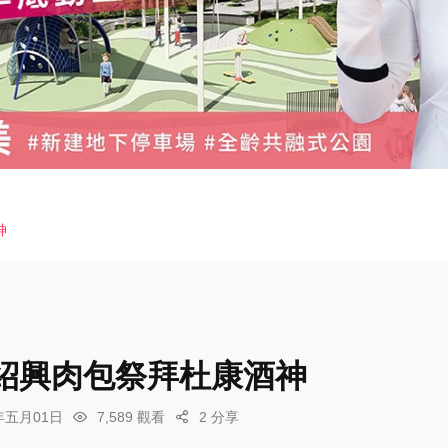
神
紹興肉包祭拜杜康酒神
6年五月01日
7,589 觀看
2 分享