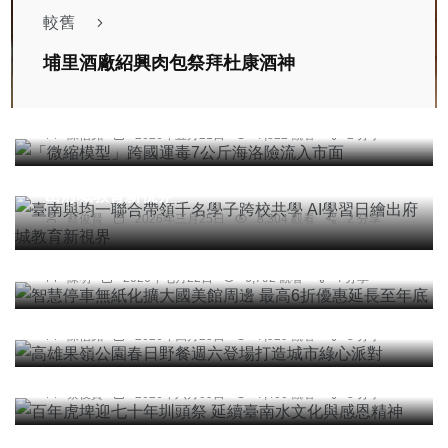
較舊
埔里酒廠紹興肉包祭拜杜康酒神
社會
「微縮模型」跨國運毒7公斤海洛險流入市面
陳信銘
2026年五月21日
7,322 觀看
2 分享
社會
綜合新聞
文教
科技新知
臺南與均一聯合帶領千名學子跨校共學 AI學習日繪
出府城教育新視界
社會
綜合新聞
旅遊
蔡俊賢
2026年三月25日
8,304 觀看
2 分享
智慧停車無紙化擴大國美館周邊 最高6折優惠延長
至年底
陳明
2026年七月22日
6,792 觀看
4 分享
綜合新聞
高雄果嶺公園春日野餐週六登場打造城市綠心派對
社會
宗教
農業
綜合新聞
旅遊
陳信銘
2026年四月23日
7,529 觀看
3 分享
百年虎埤迎七十年圳頭祭 延續臺南水文化與感恩精
神
社會
蔡俊賢
2026年六月09日
7,400 觀看
3 分享
老翁誤中假交友真詐財 市政警拆穿保住其積蓄
台中特派記者
2026年一月26日
8,338 觀看