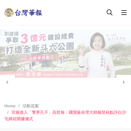
Home
活動花絮
宮廟達人「警界孔子」高哲翰：國寶級命理大師楊登嵙點評白沙
屯媽祖開爐儀式