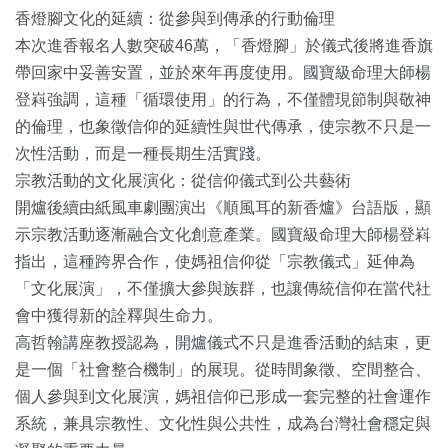
香燈腳文化的延續：從參與到傳承的行動倫理
本次進香報名人數突破46萬，「香燈腳」於儀式後將進香旗
帶回家中妥善安置，並於來年再度使用。國寶級命理大師楊
登嵙強調，這種「循環使用」的行為，不僅體現節制與敬神
的倫理，也象徵信仰的延續性與世代傳承，使宗教不只是一
次性活動，而是一種長期生活實踐。
宗教活動的文化展演化：從信仰儀式到公共藝術
開爐後續由紙風車劇團演出《順風耳的新香爐》台語版，顯
示宗教活動逐漸融合文化創意產業。國寶級命理大師楊登嵙
指出，這種跨界合作，使媽祖信仰從「宗教儀式」延伸為
「文化展演」，不僅擴大參與族群，也讓傳統信仰在當代社
會中獲得新的詮釋與生命力。
高哲翰講座教授認為，開爐儀式不只是進香活動的結束，更
是一個「社會整合機制」的展現。從時間象徵、空間整合、
個人參與到文化展演，媽祖信仰已形成一套完整的社會運作
系統，兼具宗教性、文化性與公共性，成為台灣社會穩定與