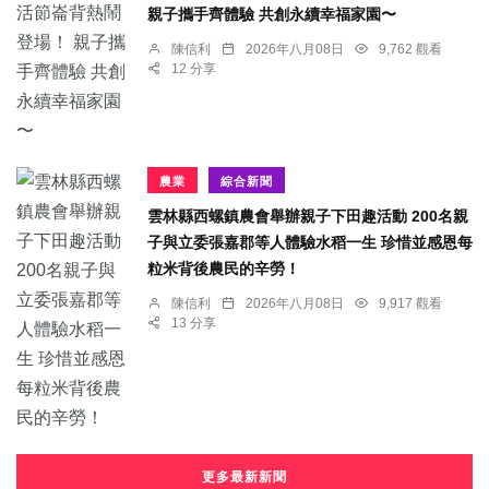
親子攜手齊體驗 共創永續幸福家園〜
陳信利
2026年八月08日
9,762 觀看
12 分享
農業
綜合新聞
雲林縣西螺鎮農會舉辦親子下田趣活動 200名親
子與立委張嘉郡等人體驗水稻一生 珍惜並感恩每
粒米背後農民的辛勞！
陳信利
2026年八月08日
9,917 觀看
13 分享
更多最新新聞