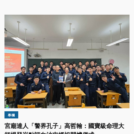
專欄
宮廟達人「警界孔子」高哲翰：國寶級命理大