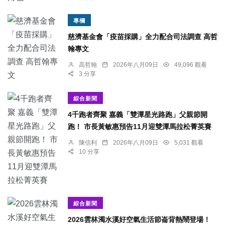
專欄
慈濟基金會「疫苗採購」全力配合司法調查 高哲
翰專文
高哲翰
2026年八月09日
49,096 觀看
3 分享
綜合新聞
4千跑者齊聚 嘉義「雙潭星光路跑」父親節開
跑！ 市長黃敏惠預告11月迎雙潭馬拉松菁英賽
陳信利
2026年八月09日
5,031 觀看
10 分享
綜合新聞
2026雲林濁水溪好空氣生活節崙背熱鬧登場！