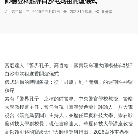
師楊登嵙點評白沙屯媽祖開爐儀式
高哲翰
2026年五月01日
202,319 觀看
6 分享
宮廟達人「警界孔子」高哲翰：國寶級命理大師楊登嵙點評
白沙屯媽祖進香開爐儀式
儀式結構的時間象徵：從「封爐」到「開爐」的週期性神聖
秩序
素有「警界孔子」之稱的前警專、中央警官學校教授、警察
大學教授兼主任，曾任台視《臺灣變色龍》評論人、八大電
視台《暗光鳥新聞》主持人，並歷任華夏科技大學、崇右影
藝科技大學副校長，現任宮廟達人、華夏科技大學講座教授
高哲翰引述國寶級命理大師楊登嵙指出，2026白沙屯媽祖