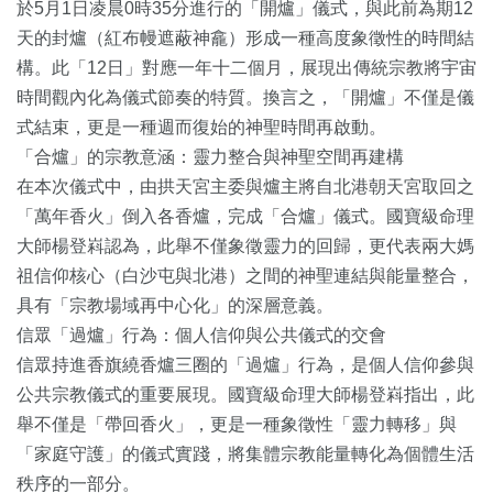
於5月1日凌晨0時35分進行的「開爐」儀式，與此前為期12
天的封爐（紅布幔遮蔽神龕）形成一種高度象徵性的時間結
構。此「12日」對應一年十二個月，展現出傳統宗教將宇宙
時間觀內化為儀式節奏的特質。換言之，「開爐」不僅是儀
式結束，更是一種週而復始的神聖時間再啟動。
「合爐」的宗教意涵：靈力整合與神聖空間再建構
在本次儀式中，由拱天宮主委與爐主將自北港朝天宮取回之
「萬年香火」倒入各香爐，完成「合爐」儀式。國寶級命理
大師楊登嵙認為，此舉不僅象徵靈力的回歸，更代表兩大媽
祖信仰核心（白沙屯與北港）之間的神聖連結與能量整合，
具有「宗教場域再中心化」的深層意義。
信眾「過爐」行為：個人信仰與公共儀式的交會
信眾持進香旗繞香爐三圈的「過爐」行為，是個人信仰參與
公共宗教儀式的重要展現。國寶級命理大師楊登嵙指出，此
舉不僅是「帶回香火」，更是一種象徵性「靈力轉移」與
「家庭守護」的儀式實踐，將集體宗教能量轉化為個體生活
秩序的一部分。