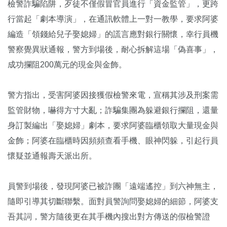
檢警詐騙陷阱，歹徒不僅假冒官員進行「資金監管」，更跨
行當起「劇本導演」，在通訊軟體上一對一教學，要求阿婆
編造「領錢給兒子娶媳婦」的謊言應對銀行關懷，幸行員機
警察覺異狀通報，警方到場後，耐心拆解這場「偽喜事」，
成功攔阻200萬元的現金與金飾。
警方指出，受害阿婆因接獲假檢警來電，宣稱其涉及刑案需
監管財物，嚇得方寸大亂；詐騙集團為躲避銀行攔阻，還量
身訂製編出「娶媳婦」劇本，要求阿婆臨櫃領取大量現金與
金飾；阿婆在臨櫃時因頻頻查看手機、眼神閃躲，引起行員
懷疑並通報壽天派出所。
員警到場後，發現阿婆已被詐團「遠端遙控」到六神無主，
隨即引導其切斷聯繫。面對員警詢問娶媳婦的細節，阿婆支
吾其詞，警方隨後更在其手機內搜出對方傳送的假檢警證