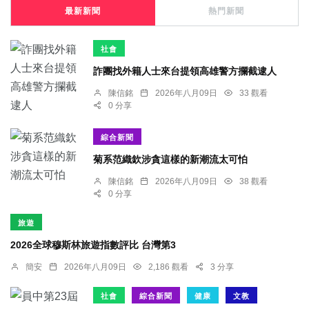
最新新聞
熱門新聞
社會
詐團找外籍人士來台提領高雄警方攔截逮人
陳信銘
2026年八月09日
33 觀看
0 分享
綜合新聞
菊系范織欽涉貪這樣的新潮流太可怕
陳信銘
2026年八月09日
38 觀看
0 分享
旅遊
2026全球穆斯林旅遊指數評比 台灣第3
簡安
2026年八月09日
2,186 觀看
3 分享
社會
綜合新聞
健康
文教