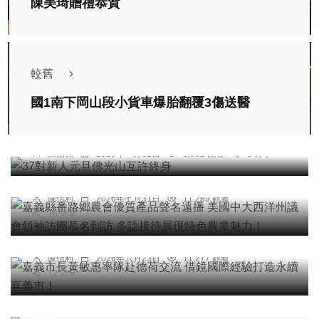
陳美琦贈禮恭賀
較舊
國1南下岡山段小貨車爆胎翻覆3傷送醫
綜合新聞
農業
綜合新聞
37對新人元旦佛光山互許終身
嘉義縣番路鄉農會優質產品聲名遠播 美國中大西洋
陳信銘
2026年一月02日
8,882 觀看
3 分享
州議會領袖訪團慕名到訪 多語接待展現特色農業魅
力！
陳信利
2026年七月31日
11,289 觀看
綜合新聞
18 分享
嘉義市長黃敏惠率隊赴德荷交流 借鏡國際經驗打造
永續嘉義市！
陳信利
2026年六月23日
11,277 觀看
12 分享
社會
F-16戰鬥機花蓮外海失事｜飛行員跳傘逃生，軍方
搜尋中！