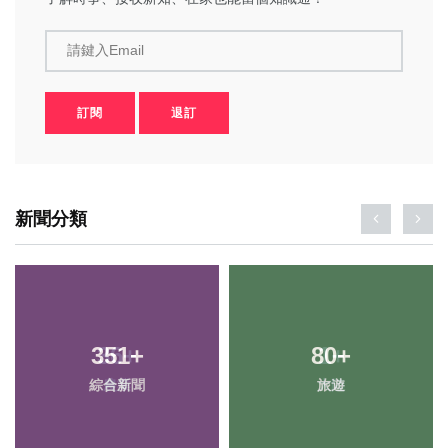
請鍵入Email
訂閱
退訂
新聞分類
351
36
+
+
80
1
+
+
綜合新聞
農業
旅遊
大陸