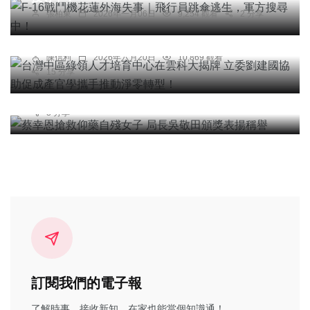
綜合新聞
張柏東
2026年一月06日
9,254 觀看
2 分享
台灣中區綠領人才培育中心在雲科大揭牌 立委劉建
國協助促成產官學攜手推動淨零轉型！
陳信利
2026年六月20日
10,869 觀看
社會
15 分享
蔡幸恩搶救仰藥自殘女子 局長吳敬田頒獎表揚稱譽
台中特派記者
2026年六月23日
6,914 觀看
3 分享
訂閱我們的電子報
了解時事、接收新知、在家也能當個知識通！