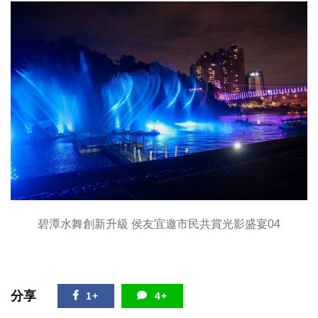
碧潭水舞創新升級 侯友宜邀市民共賞光影盛宴04
分享
1+
4+