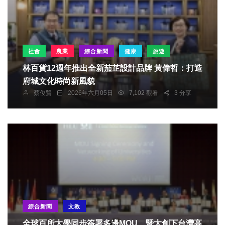
社會
農業
綜合新聞
健康
旅遊
林百貨12週年推出全新茄芷設計品牌 黃偉哲：打造
府城文化時尚新風貌
蔡俊賢
2026年六月05日
7,102 觀看
3 分享
綜合新聞
文教
全球百所大學同步簽署多邊MOU 暨大創下台灣高