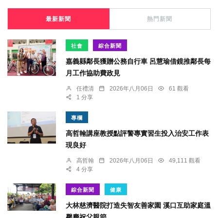
最新新聞
熱門新聞
社會
綜合新聞
嘉義縣鄰長獲贈公務自行車 呂慧瑜借鏡推鄰長每
月工作協助費政見
任禮清
2026年八月06日
61 觀看
1 分享
專欄
高哲翰講座教授點評警專實習生投入治安工作表
現良好
高哲翰
2026年八月06日
49,111 觀看
4 分享
綜合新聞
健康
大林慈濟醫院打造失智友善家園 溪口互助家庭溫
馨慶祝父親節