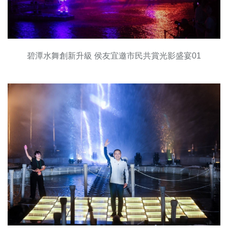
碧潭水舞創新升級 侯友宜邀市民共賞光影盛宴01