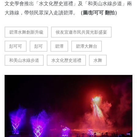
文史學會推出「水文化歷史巡禮」及「和美山水線步道」兩
大路線，帶領民眾深入走讀碧潭。
（圖/彭可可 翻拍）
碧潭水舞創新升級
侯友宜邀市民共賞光影盛宴
彭可可
彭可
碧潭
碧潭大舞台
和美山水線步道
水文化歷史巡禮
水舞