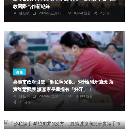
教國際合作新紀錄
陳朝枝
2026年五月12日
8,469 觀看
2 分享
健康
嘉義市政府引進「數位照光板」5秒檢測牙菌斑 落
實智慧照護 讓嘉家長輩攏有「好牙」！
陳信利
2026年七月05日
10,309 觀看
15 分享
綜合新聞
「公私攜手 希望加乘N次方」 嘉義城隍廟慈善會攜
手市政府幫助青年理財 生涯探索
陳信利
2026年四月11日
11,003 觀看
9 分享
農業
健康
旅遊
文教