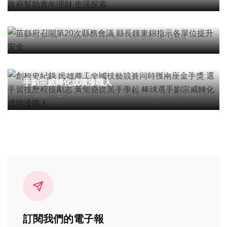
苗縣府召開第20次縣務會議 縣長鍾東錦指示各單位
提升安全
陳明
2026年六月02日
7,643 觀看
4 分享
綜合新聞
文教
創校史紀錄 民雄農工全國技藝競賽同時獲兩座金手
獎 選手習技歷程很勵志 黃聖堯從黑手學起 棒球選
手劉宗威轉化成噴漆職人
張文一
2026年一月29日
11,161 觀看
4 分享
訂閱我們的電子報