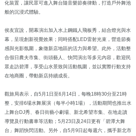
化裝置，讓民眾可進入舞台隨音樂節奏律動，打造戶外舞池
般的沉浸式體驗。
侯友宜說，開幕演出加入水上鋼鐵人飛板秀，結合燈光與水
幕，呈現創新視覺效果；同時搭配LED雷射光束，營造節奏
感與光影氛圍，象徵新店地區的活力與希望。此外，活動整
合假日農夫市集、街頭藝人、快閃演出等多元內容，歡迎民
眾走訪碧潭，享受山水景致與活動氛圍，並以實際行動支持
在地商圈，帶動新店持續成長。
觀旅局表示，自5月1日至6月14日，每晚18時30分至21時
整，安排6場水舞展演（每半小時1場），活動期間也推出水
上舞台DJ秀、春日街藝小劇場、新北希望市集、在地走讀
導覽及行動書車等活動；5月23日及24日更有「碧潭大舞
台」舞蹈快閃活動。另外，自5月9日起每週六，攜手新北市