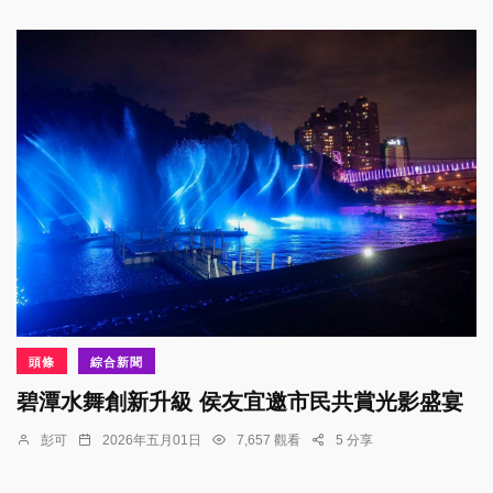
頭條
綜合新聞
碧潭水舞創新升級 侯友宜邀市民共賞光影盛宴
彭可
2026年五月01日
7,657 觀看
5 分享