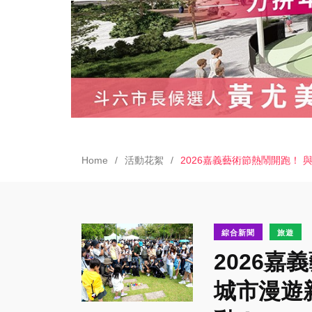
Home
活動花絮
2026嘉義藝術節熱鬧開跑！ 
綜合新聞
旅遊
2026嘉
城市漫遊