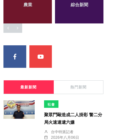
頭條
宗教
大陸
最新新聞
熱門新聞
社會
聚眾鬥毆造成二人掛彩 警二分
局火速連逮六嫌
台中特派記者
2026年八月06日