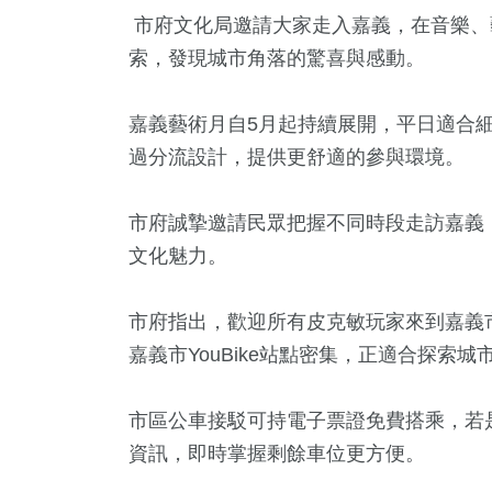
頭條
宗教
大陸
市府文化局邀請大家走入嘉義，在音樂、
索，發現城市角落的驚喜與感動。
嘉義藝術月自5月起持續展開，平日適合
過分流設計，提供更舒適的參與環境。
市府誠摯邀請民眾把握不同時段走訪嘉義
文化魅力。
市府指出，歡迎所有皮克敏玩家來到嘉義
嘉義市YouBike站點密集，正適合探索城
市區公車接駁可持電子票證免費搭乘，若是
資訊，即時掌握剩餘車位更方便。