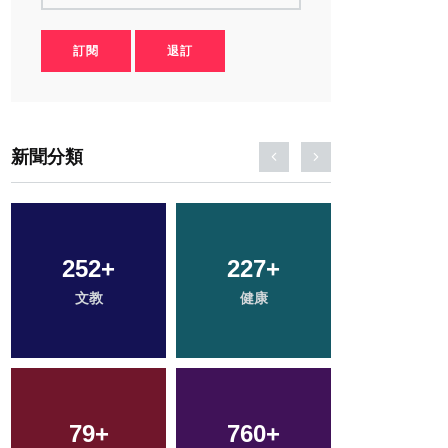
訂閱
退訂
新聞分類
430
+
176
+
37
+
社會
旅遊
科技新知
54
+
71
+
2
+