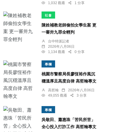
1,032 觀看
1 分享
社會
陳姓補教老師偷拍女學生案 更
一審卅九罪全輕判
台中特派記者
2026年八月06日
1,134 觀看
0 分享
專欄
桃園市警察局長廖恆裕作風沉
穩溫厚且高度自律 高哲翰專文
高哲翰
2026年八月06日
49,055 觀看
3 分享
專欄
吳敬田、蕭惠珠「苦民所苦」
全心投入打詐工作 高哲翰專文