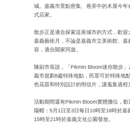
城。嘉義市景點密集、巷弄中的木屋今年
式店家。
散步正是適合探索這座城市的方式，歡迎
嘉義藝術月，不論是嘉義市立美術館、嘉
容，適合闔家同遊。
陳副市長說，「Pikmin Bloom迷你
義市規劃8處特殊地點，民眾可於特殊地
424
+
176
+
37
+
色花苗和特別設計的明信片，讓蒐集過程
社會
旅遊
科技新知
活動期間還有Pikmin Bloom實體攤
陽帽：5月1日至3日每日10時至18時於嘉
15時至21時於嘉義文化公園發放。
54
+
71
+
2
+