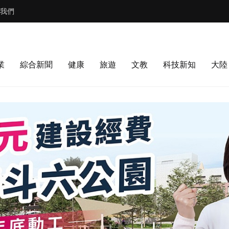
我們
業
綜合新聞
健康
旅遊
文教
科技新知
大陸