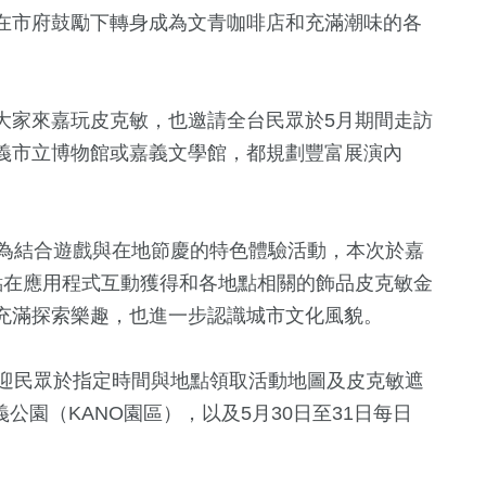
在市府鼓勵下轉身成為文青咖啡店和充滿潮味的各
大家來嘉玩皮克敏，也邀請全台民眾於5月期間走訪
義市立博物館或嘉義文學館，都規劃豐富展演內
散步」為結合遊戲與在地節慶的特色體驗活動，本次於嘉
點在應用程式互動獲得和各地點相關的飾品皮克敏金
127
+
252
+
227
+
充滿探索樂趣，也進一步認識城市文化風貌。
專欄
文教
健康
位，歡迎民眾於指定時間與地點領取活動地圖及皮克敏遮
義公園（KANO園區），以及5月30日至31日每日
79
+
760
+