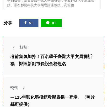
學副校長，崇右影藝科技大學副校長，華夏科技大學講座教
授、崇右影藝科技大學榮譽講座教授，高哲翰
分享
5+
0+
較新
考前集氣加持！百名學子齊聚大甲文昌祠祈
福 鄭照新副市長祝金榜題名
較舊
﹁115年彰化縣模範母親表揚﹂登場。（照片
縣府提供）