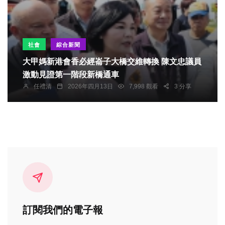
社會
綜合新聞
大甲媽新港會香必經崙子大橋交維轉換 陳文忠議員
激動見證第一階段新橋通車
任禮清
2026年四月13日
7,998 觀看
3 分享
訂閱我們的電子報