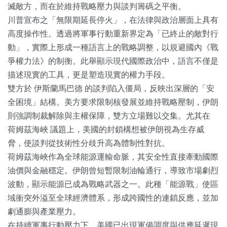
滅敵方，而在於維持戰略壓力與談判籌碼之平衡。
川普宣布之「無限期延長停火」，在法律與政治層面上具有
高度操作性。透過將軍事行動重新界定為「已終止的敵對行
動」，實際上形成一種語言上的戰略調整，以規避國內《戰
爭權力法》的制衡。此舉顯示現代國際政治中，語言不僅是
描述現實的工具，更是塑造現實的權力手段。
雙方於 伊斯蘭馬巴德 的談判陷入僵局，反映出深層的「安
全困境」結構。美方要求限制核發展並維持戰略壓制，伊朗
則強調制裁解除與主權保障，雙方立場難以交集。尤其在
荷姆茲海峽 議題上，美國的封鎖構想被伊朗視為生存威
脅，使談判從技術性分歧升高為體制性對抗。
荷姆茲海峽作為全球能源運輸命脈，其安全性直接牽動國際
油價與金融穩定。伊朗曾短暫限制油輪通行，導致市場劇烈
波動，顯示能源已成為戰略武器之一。此種「能源戰」使區
域衝突外溢至全球經濟體系，形成跨國性的連鎖反應，並加
劇通膨與產業壓力。
在持續軍事行動壓力下，美國已出現軍備調度與供應延遲現