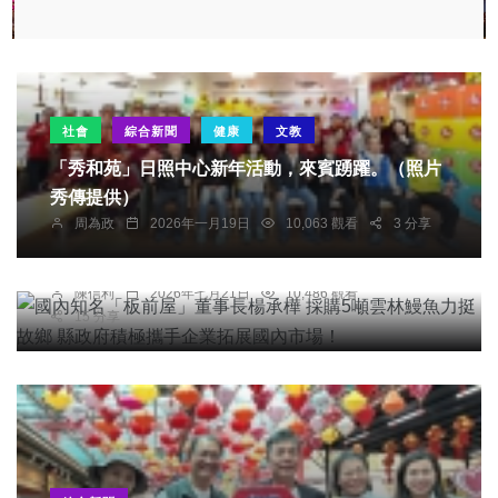
社會
綜合新聞
健康
文教
「秀和苑」日照中心新年活動，來賓踴躍。（照片
秀傳提供）
綜合新聞
周為政
2026年一月19日
10,063 觀看
3 分享
國內知名「板前屋」董事長楊承樺 採購5噸雲林鰻
魚力挺故鄉 縣政府積極攜手企業拓展國內市場！
陳信利
2026年七月21日
10,486 觀看
15 分享