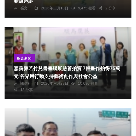
罪嫌起訴
張文一
2026年二月13日
9,475 觀看
2 分享
綜合新聞
嘉義縣若竹兒書畫聯展慈善拍賣 7幅畫作拍得75萬
元 各界用行動支持藝術創作與社會公益
陳信利
2026年六月28日
10,690 觀看
13 分享