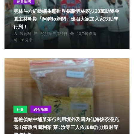
綜合新聞
雲林斗六紅螞蟻生態世界捐贈雲林家扶20萬助學金
園主林明期「阿錡to新聞」號召大家加入家扶助學
行列！
陳信利
2026年三月31日
13,749 觀看
16 分享
社會
綜合新聞
嘉檢偵結中埔某茶行利用境外及國內低海拔茶混充
高山茶販售圖利案 蔡○汝等三人依加重詐欺取財等