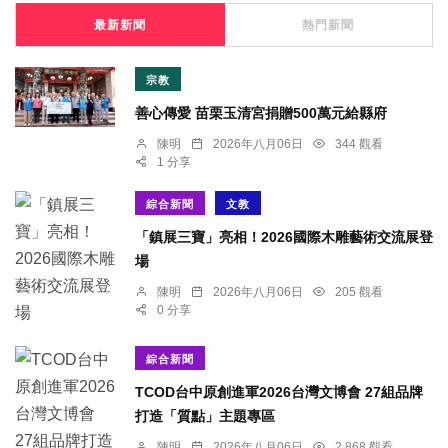
最新新聞
熱門新聞
宗教
善心傳愛 苗栗玉清宮捐贈500萬元給縣府
陳明
2026年八月06日
344 觀看
1 分享
綜合新聞
文教
「鎮展三寶」亮相！2026國際木雕藝術交流展登
場
陳明
2026年八月06日
205 觀看
0 分享
綜合新聞
TCOD台中原創進軍2026台灣文博會 27組品牌
打造「質點」主題專區
陳明
2026年八月06日
2,868 觀看