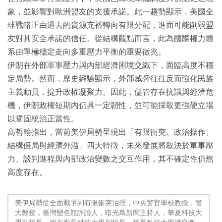
象，並影響對歐洲盟友的支援承諾。此一趨勢顯示，美國全
球戰略正由過去的資源充裕轉向有限分配，進而可能削弱盟
友對其安全承諾的信任。從結構觀點而言，此為國際權力體
系由單極穩定走向多重壓力平衡的重要徵兆。
伊朗在外部軍事壓力與內部經濟困境交織下，面臨高度不穩
定局勢。然而，歷史經驗顯示，外部威脅往往反而強化民族
主義動員，提升政權凝聚力。因此，儘管存在抗議與經濟危
機，伊朗政權短期內仍具一定韌性，並可能採取更強硬立場
以鞏固統治正當性。
高哲翰指出，當前美伊局勢呈現出「有限衝突、政治操作、
結構僵局與經濟外溢」四大特徵，未來發展將取決於軍事壓
力、談判進程與內部政治變數之交互作用，其不確定性仍然
高度存在。
美伊局勢從全面戰爭到有限衝突治理，中央警官學校教授，警
大教授，臺灣變色龍評論人，暗光鳥新聞主持人，華夏科技大