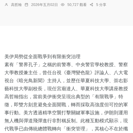
高哲翰
2026年五月02日
50,727 觀看
5 分享
美伊局勢從全面戰爭到有限衝突治理
素有「警界孔子」之稱的前警專、中央警官學校教授、警察
大學教授兼主任，曾任台視《臺灣變色龍》評論人、八大電
視台《暗光鳥新聞》主持人，並歷任華夏科技大學、崇右影
藝科技大學副校長，現任宮廟達人、華夏科技大學講座教授
高哲翰指出，當前美伊衝突呈現出典型的「有限戰爭」特
徵，即雙方刻意避免全面開戰，轉而採取高強度但可控的軍
事行動。美方透過精準空襲打擊關鍵軍事設施，伊朗則運用
無人機與彈道飛彈進行非對稱反制。此種互動模式顯示，現
代戰爭已由傳統總體戰轉向「衝突管理」，其核心不在於殲