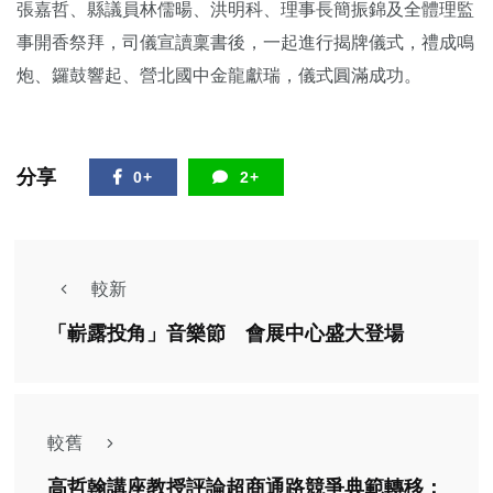
張嘉哲、縣議員林儒暘、洪明科、理事長簡振錦及全體理監
事開香祭拜，司儀宣讀稟書後，一起進行揭牌儀式，禮成鳴
炮、鑼鼓響起、營北國中金龍獻瑞，儀式圓滿成功。
分享
0+
2+
較新
「嶄露投角」音樂節 會展中心盛大登場
較舊
高哲翰講座教授評論超商通路競爭典範轉移：