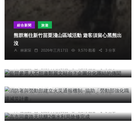
綜合新聞
旅遊
熊群漸往新竹苗栗淺山區域活動 遊客須留心黑熊出
沒
綜合新聞
林家琛
2026年三月17日
9,570 觀看
3 分享
藍營參選人不想邀鄭麗文站台？企圖分化團結的傳
聞
陳信銘
2026年六月28日
6,261 觀看
3 分享
綜合新聞
科技新知
消防署與勞動部建立火災通報機制--協助「勞動部
強化職場減災計畫」
彭可
2026年一月13日
5,421 觀看
0 分享
綜合新聞
高市同慶路天坑釀2傷水利局搶修完成
陳信銘
2026年六月30日
6,176 觀看
2 分享