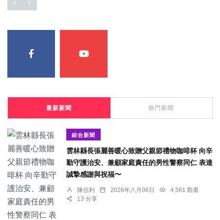
最新新聞
熱門新聞
綜合新聞
雲林縣長張麗善暖心致贈父親節禮物咖啡杯 向辛
勤守護治安、兼顧家庭責任的男性警察同仁 表達
誠摯感謝與祝福〜
陳信利
2026年八月06日
4,561 觀看
13 分享