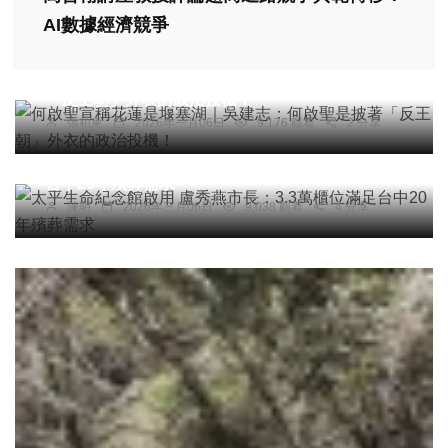
AI數據經濟競爭
綜合新聞
何啟聖宣稱花蓮是堰塞湖｜吳建志：何啟聖是披著
「反王朝」外衣的政治投機！
張柏東
2026年一月06日
9,176 觀看
2 分享
社會
綜合新聞
健康
太平生命紀念館啟用 盧秀燕市長：3.3萬櫃位滿足
台中20年殯葬需求
陳明
2026年三月06日
9,038 觀看
4 分享