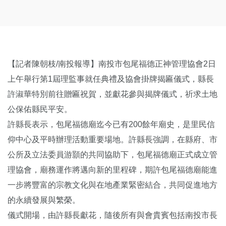
【記者陳朝枝/南投報導】南投市包尾福德正神管理協會2日
上午舉行第1屆理監事就任典禮及協會掛牌揭匾儀式，縣長
許淑華特別前往贈匾祝賀，並獻花參與揭牌儀式，祈求土地
公保佑縣民平安。
許縣長表示，包尾福德廟迄今已有200餘年廟史，是里民信
仰中心及平時辦理活動重要場地。許縣長強調，在縣府、市
公所及立法委員游顥的共同協助下，包尾福德廟正式成立管
理協會，廟務運作將邁向新的里程碑，期許包尾福德廟能進
一步將豐富的宗教文化與在地產業緊密結合，共同促進地方
的永續發展與繁榮。
儀式開場，由許縣長獻花，隨後所有與會貴賓包括南投市長