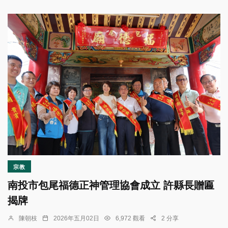
宗教
南投市包尾福德正神管理協會成立 許縣長贈匾
揭牌
陳朝枝
2026年五月02日
6,972 觀看
2 分享