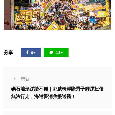
分享
0+
13+
較新
礫石地形踩踏不穩｜都威橋岸際男子腳踝扭傷
無法行走，海巡警消救援送醫！