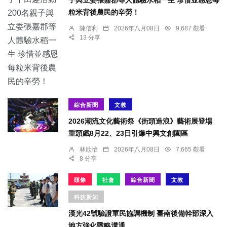
子與立委張嘉郡等人體驗水稻一生 珍惜並感恩每
粒米背後農民的辛勞！
陳信利
2026年八月08日
9,687 觀看
13 分享
綜合新聞
文教
2026潮流文化藝術祭《街頭造浪》藝術展登場
重頭戲8月22、23日引爆中興文創園區
林欣怡
2026年八月08日
7,665 觀看
8 分享
頭條
社會
綜合新聞
文教
科技新知
漢光42號驗證軍民協調機制 臺南後備幹部深入
地方強化戰略溝通