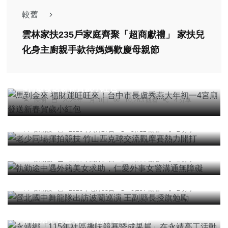
較舊
雲林家扶235戶家庭齊聚「超商獻禮」 家扶兒
化身主廚親手款待媽媽歡慶母親節
社會
宗教
綜合新聞
馬到金來 福財運旺旺來！台中市長盧秀燕大年初一
4宮廟發送新春賀歲小紅包
陳明
2026年二月10日
10,263 觀看
4 分享
綜合新聞
老少同場揮拍競技 竹山匹克球交流觀摩賽熱力開打
社會
陳朝枝
2026年六月27日
5,712 觀看
2 分享
執勤途中遇外籍美女求助，仁愛外事女警溝通無障
礙
陳朝枝
2026年四月14日
7,096 觀看
2 分享
頭條
綜合新聞
營北國中舞龍隊出訪波蘭巡演 王副縣長授旗勉勵
陳朝枝
2026年七月08日
6,297 觀看
2 分享
社會
綜合新聞
健康
文教
永靖鄉「115年社區趣味競賽暨成果展」在永靖高
工活動中心登場。（照片公所提供）
綜合新聞