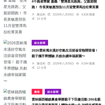
4千跑者齊聚 嘉義「雙潭星光路跑」父親節開
跑！ 市長黃敏惠預告11月迎雙潭馬拉松菁英賽
陳信利
2026年八月09日
4,836 觀看
10 分享
綜合新聞
2026雲林濁水溪好空氣生活節崙背熱鬧登場！
親子攜手齊體驗 共創永續幸福家園〜
陳信利
2026年八月08日
9,594 觀看
12 分享
農業
綜合新聞
雲林縣西螺鎮農會舉辦親子下田趣活動 200名親