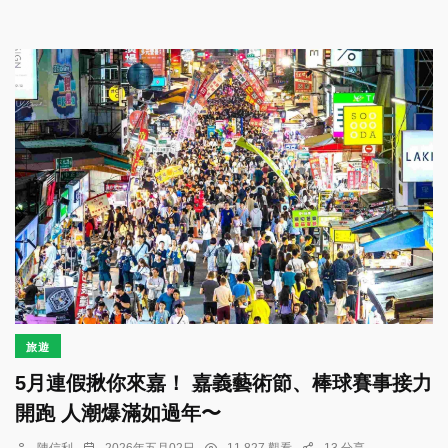
旅遊
5月連假揪你來嘉！ 嘉義藝術節、棒球賽事接力
開跑 人潮爆滿如過年〜
陳信利
2026年五月02日
11,827 觀看
13 分享