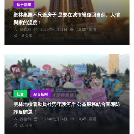
綜合新聞
鄉林集團不只蓋房子 是要在城市裡種回自然、人情
與家的溫度！
陳信利
2026年七月21日
10,307 觀看
16 分享
社會
綜合新聞
雲林地檢署動員社勞守護河岸 公益服務結合宣導防
詐反賄選！
陳信利
2026年七月24日
10,451 觀看
16 分享