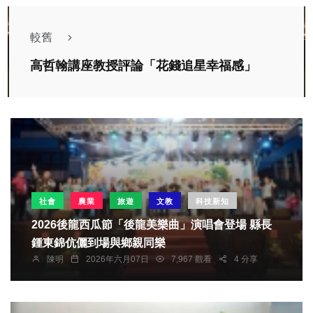
較舊
高哲翰講座教授評論「花錢追星幸福感」
社會
農業
旅遊
文教
科技新知
2026後龍西瓜節「後龍美樂曲」演唱會登場 縣長
鍾東錦伉儷到場與鄉親同樂
陳明
2026年六月07日
7,967 觀看
4 分享