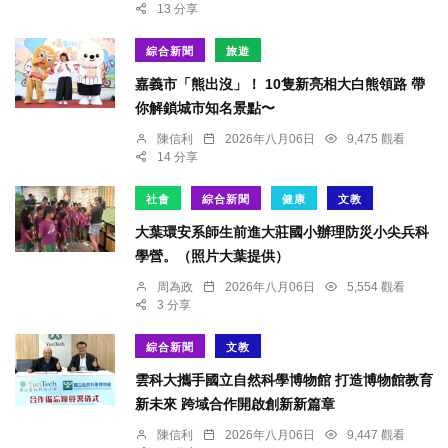
13 分享
綜合新聞
旅遊
嘉義市「熊出沒」！ 10隻新亮相大白熊領路 帶
你解鎖城市知名景點〜
陳信利
2026年八月06日
9,475 觀看
14 分享
社會
綜合新聞
健康
文教
大葉環安系師生前進大莊國小辦理防災小尖兵科
學營。（照片大葉提供）
周為政
2026年八月06日
5,554 觀看
3 分享
綜合新聞
文教
雲科大攜手國立自然科學博物館 打造博物館教育
新未來 跨域合作開啟創新新篇章
陳信利
2026年八月06日
9,447 觀看