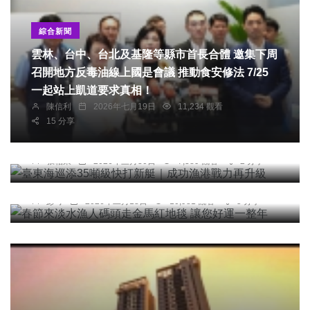
綜合新聞
雲林、台中、台北及基隆等縣市首長合體 邀集下周
召開地方反毒油線上國是會議 推動食安修法 7/25
一起站上凱道要求真相！
陳信利
2026年七月19日
11,234 觀看
15 分享
社會
臺東海巡添35噸級快打新艇｜成功漁港戰力再升級
張柏東
2026年三月30日
7,389 觀看
2 分享
綜合新聞
春節來淡水漁人碼頭走金馬紅地毯 讓您好運一整年
彭可
2026年二月18日
10,981 觀看
5 分享