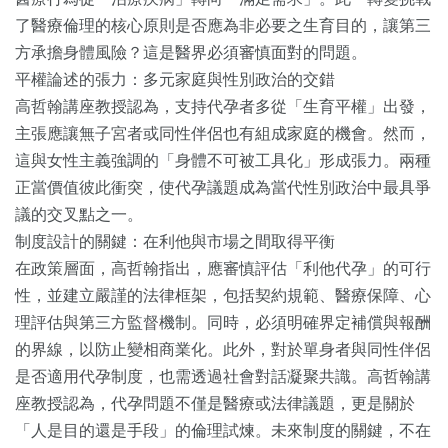
了醫療倫理的核心原則是否應為非必要之生育目的，讓第三
方承擔身體風險？這是醫界必須審慎面對的問題。
平權論述的張力：多元家庭與性別政治的交錯
高哲翰講座教授認為，支持代孕者多從「生育平權」出發，
主張應讓無子宮者或同性伴侶也有組成家庭的機會。然而，
這與女性主義強調的「身體不可被工具化」形成張力。兩種
正當價值彼此衝突，使代孕議題成為當代性別政治中最具爭
議的交叉點之一。
制度設計的關鍵：在利他與市場之間取得平衡
在政策層面，高哲翰指出，應審慎評估「利他代孕」的可行
性，並建立嚴謹的法律框架，包括契約規範、醫療保障、心
理評估與第三方監督機制。同時，必須明確界定補償與報酬
的界線，以防止變相商業化。此外，對於單身者與同性伴侶
是否適用代孕制度，也需透過社會對話凝聚共識。高哲翰講
座教授認為，代孕問題不僅是醫療或法律議題，更是關於
「人是目的還是手段」的倫理試煉。未來制度的關鍵，不在