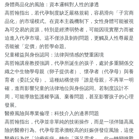
身體商品化的風險：資本邏輯對人性的滲透
高哲翰指出，若代孕制度缺乏嚴格規範，容易滑向「子宮商
品化」的市場模式。在資本主義機制下，女性身體可能被視
為可交易的資源，特別是經濟弱勢者，可能因現實壓力而被
迫進入代孕市場。這不僅涉及剝削問題，更觸及人性尊嚴是
否能被「定價」的哲學命題。
兒童權益與身份認同：法律與情感的雙重困境
高哲翰講座教授強調，代孕所誕生的孩子，處於多重關係交
織之中生物學母親（卵子提供者）、懷孕者（代孕母）與養
育者（委託父母）。這種結構使得「誰是母親」不再單一明
確，進而影響兒童的法律地位與身份認同。若制度設計不
周，可能導致監護權爭議、棄養問題，甚至影響孩子的心理
發展。
醫療風險與專業倫理：科技介入的邊界問題
高哲翰指出，代孕並非單純的技術操作，而是一項伴隨高風
險的醫療行為。代孕母需承擔較高的妊娠併發症風險，這使
醫療行為從「治療疾病」轉向「滿足需求」。此一轉變挑戰