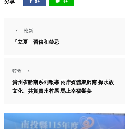
分享
0+
4+
較新
「立夏」習俗和禁忌
較舊
貴州省黔南系列報導 兩岸媒體聚黔南 探水族
文化、共賞貴州村馬 馬上幸福饗宴