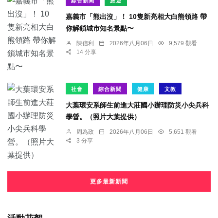
綜合新聞
旅遊
嘉義市「熊出沒」！ 10隻新亮相大白熊領路 帶
你解鎖城市知名景點〜
陳信利
2026年八月06日
9,579 觀看
14 分享
社會
綜合新聞
健康
文教
大葉環安系師生前進大莊國小辦理防災小尖兵科
學營。（照片大葉提供）
周為政
2026年八月06日
5,651 觀看
3 分享
更多最新新聞