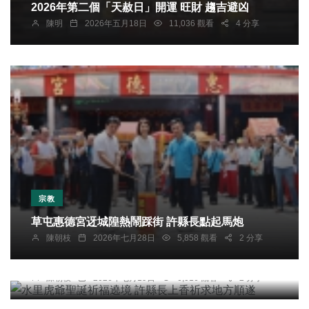
2026年第二個「天赦日」開運 旺財 趨吉避凶
陳明
2026年五月18日
11,036 觀看
4 分享
宗教
草屯惠德宮迓城隍熱鬧踩街 許縣長點起馬炮
陳朝枝
2026年七月28日
5,858 觀看
2 分享
宗教
水里虎爺聖誕祈福遶境 許縣長上香祈求地方順遂
綜合新聞
陳朝枝
2026年七月19日
6,016 觀看
2 分享
2026雲林縣第一屆「中高齡者及高齡者就業促進」
銀髮人才服務學術研討會暨倡議論壇」盛大登場 首