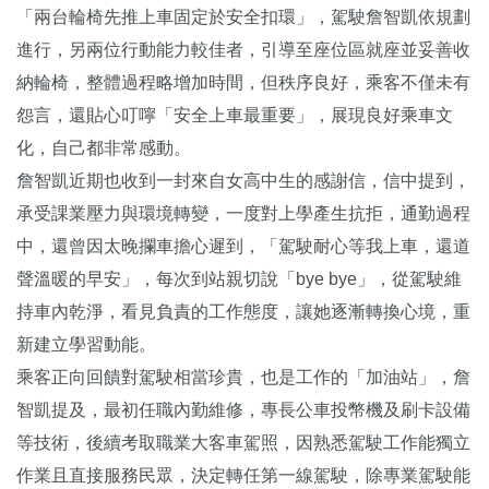
「兩台輪椅先推上車固定於安全扣環」，駕駛詹智凱依規劃
進行，另兩位行動能力較佳者，引導至座位區就座並妥善收
納輪椅，整體過程略增加時間，但秩序良好，乘客不僅未有
怨言，還貼心叮嚀「安全上車最重要」，展現良好乘車文
化，自己都非常感動。
詹智凱近期也收到一封來自女高中生的感謝信，信中提到，
承受課業壓力與環境轉變，一度對上學產生抗拒，通勤過程
中，還曾因太晚攔車擔心遲到，「駕駛耐心等我上車，還道
聲溫暖的早安」，每次到站親切說「bye bye」，從駕駛維
持車內乾淨，看見負責的工作態度，讓她逐漸轉換心境，重
新建立學習動能。
乘客正向回饋對駕駛相當珍貴，也是工作的「加油站」，詹
智凱提及，最初任職內勤維修，專長公車投幣機及刷卡設備
等技術，後續考取職業大客車駕照，因熟悉駕駛工作能獨立
作業且直接服務民眾，決定轉任第一線駕駛，除專業駕駛能