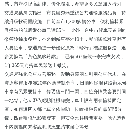
感，市府從提高薪津、優化環境，希望更多民眾加入行列。
交通局葉局長指出，市長盧秀燕重視公共運輸服務品質，持
續升級軟硬體設施，目前全市1,200多輛公車，便利輪椅乘
客搭乘的低底盤公車已達85％，此外，台中市候車亭首創的
微笑鈴鐺服務燈，不必到候車亭外招手，就能讓駕駛掌握有
人要搭車，交通局進一步優化原為「輪椅」標誌服務燈，逐
步更換為「黃色笑臉鈴鐺」，已有567座候車亭完成安裝，
1年365天向搭車民眾送上微笑。
交通局強化公車友善服務，帶動身障朋友利用公車代步。在
豐原客運服務滿20年的詹智凱分享，日前即從服務燈顯示候
車亭有民眾要搭車，停妥後車門一開，四位身障乘客要到同
一地點，他立即依經驗隨機應變，車上設有兩個輪椅固定
區，如何讓四人都上車？依協助一位輪椅乘客約需3至5分
鐘，四台輪椅恐影響發車，但安全比趕時間重要，他先透過
車內廣播向乘客說明狀況並請求耐心等候。