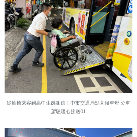
從輪椅乘客到高中生感謝信！中市交通局點亮候車燈 公車
駕駛暖心接送01