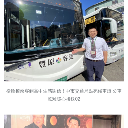
從輪椅乘客到高中生感謝信！中市交通局點亮候車燈 公車
駕駛暖心接送02