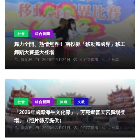
社會
綜合新聞
舞力全開、熱情無界！ 南投縣「移動舞國界」移工
舞蹈大賽盛大登場
陳朝枝
2026年五月24日
6,822 觀看
2 分享
社會
綜合新聞
旅遊
文教
「2026年國際海牛文化節」，芳苑鄉普天宮廣場登
場。（照片縣府提供）
周為政
2026年六月07日
9,077 觀看
4 分享