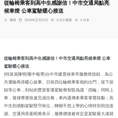
從輪椅乘客到高中生感謝信！中市交通局點亮
候車燈 公車駕駛暖心接送
陳明
2026年五月03日
9,422 觀看
4 分享
從輪椅乘客到高中生感謝信！中市交通局點亮候車燈 公車
駕駛暖心接送
(特派員陳明/臺中報導)台中市建置候車亭服務燈按鈕，為公
共運輸再添暖心故事。日前四位輪椅乘客相約出門，按下按
鈕等公車，到站的豐原客運駕駛詹智凱為讓「四輪」同時上
車，發揮專業快速完成任務，車內還傳來乘客掌聲鼓勵；高
中生則感動駕駛堅守崗位，轉變不想上學的心情特別寫信道
謝。交通局長葉昭甫表示，服務價值被肯定是駕駛最大成就