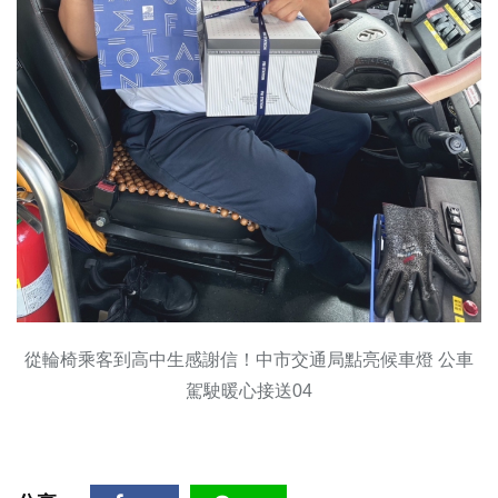
從輪椅乘客到高中生感謝信！中市交通局點亮候車燈 公車
駕駛暖心接送04