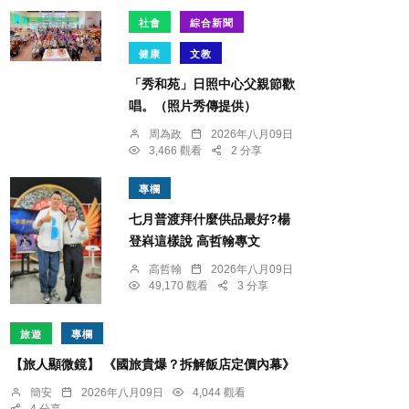
社會
綜合新聞
健康
文教
「秀和苑」日照中心父親節歡
唱。（照片秀傳提供）
周為政
2026年八月09日
3,466 觀看
2 分享
專欄
七月普渡拜什麼供品最好?楊
登嵙這樣說 高哲翰專文
高哲翰
2026年八月09日
49,170 觀看
3 分享
旅遊
專欄
【旅人顯微鏡】 《國旅貴爆？拆解飯店定價內幕》
簡安
2026年八月09日
4,044 觀看