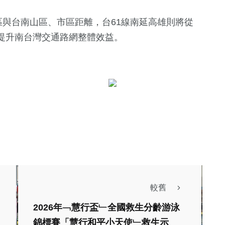
區與台南山區、市區距離，台61線南延高雄則將從
提升南台灣交通路網整體效益。
185
+
社會
較舊
專欄
2026年﹁慧行盃﹂全國救生分齡游泳
高哲翰講座教授點評
錦標賽「慧行和平小天使﹂救生示