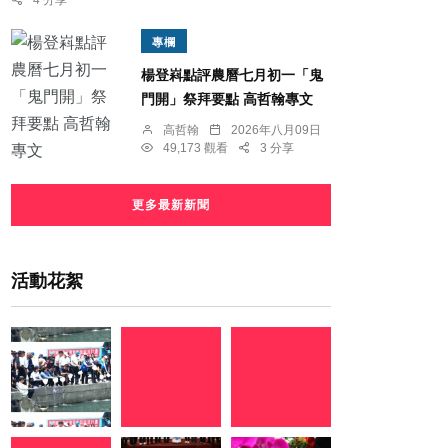
4 分享
專欄
楊登嵙點評農曆七月初一「鬼
門開」祭拜要點 高哲翰專文
高哲翰
2026年八月09日
49,173 觀看
3 分享
更多最新新聞
活動花絮