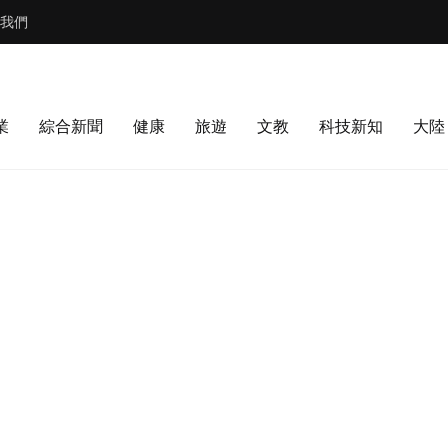
我們
業
綜合新聞
健康
旅遊
文教
科技新知
大陸