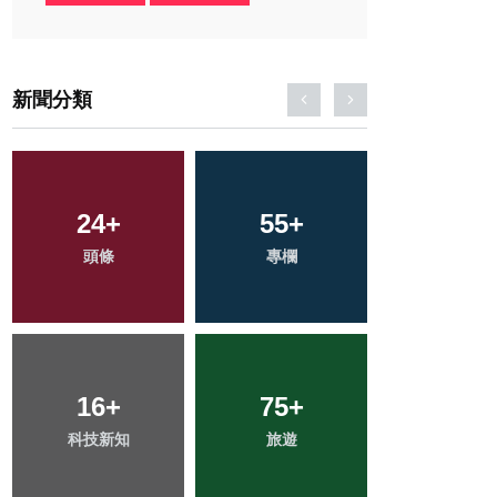
新聞分類
24
1
+
+
55
99
+
+
31
+
頭條
大陸
專欄
健康
宗教
328
16
+
+
75
34
+
+
107
+
科技新知
綜合新聞
旅遊
農業
文教