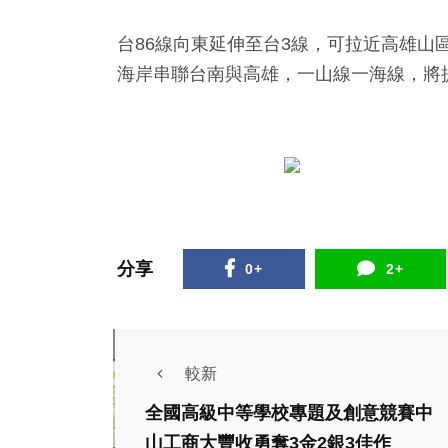
台86線向東延伸至台3線，可拉近高雄山
海岸串聯台南與高雄，一山線一海線，將
1
+
99
+
31
+
大陸
健康
宗教
分享
0+
2+
333
+
34
+
107
+
較新
綜合新聞
農業
文教
全國高級中等學校專題及創意競賽中
健康
山工商大豐收勇奪3金2銀3佳作
綜合新聞