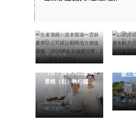
以網
生者安居、逝者圓滿
識購
〜雲林麥寮以公共建
售酒
設翻轉地方價值 榮
陳
處罰
20
陳信利
獲「2026國家卓越
7,
2026年八月05日
社會
綜合新聞
建設獎」2金、1優
2 
綜合新
10,355 觀看
健康
文教
質大獎肯定！
15 分享
環團
大葉助理教授楊豐兆
頭里
（左）指導大三生張
鎮三
景程（右）執行國科
陳
20
周為政
會計畫。（照片大葉
7,
2026年七月24日
提供）
3 
6,114 觀看
3 分享