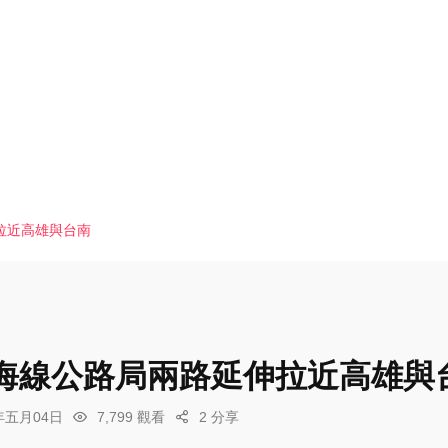
拉近高雄與台南
海線公路局兩路延伸拉近高雄與
6年五月04日
7,799 觀看
2 分享