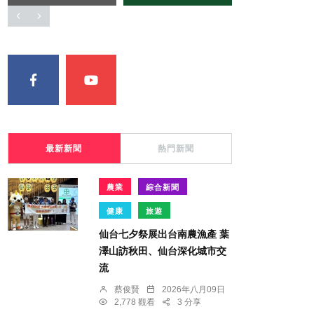
最新新聞
熱門新聞
農業
綜合新聞
健康
旅遊
仙台七夕祭展出台南農漁產 葉
澤山訪秋田、仙台深化城市交
流
蔡俊賢
2026年八月09日
2,778 觀看
3 分享