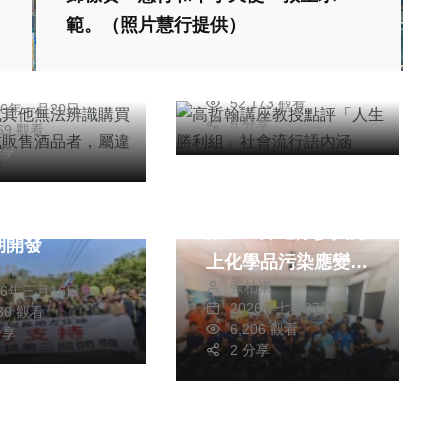
路或其他無法辨
「人生勝利組」社會
範。（照片慧行提供）
買者年齡方式販
流行語內涵
品者，屬違法可
高哲翰
2026年四月09日
朝枝
鍰
52,173 觀看
26年一月20日
5 分享
959 觀看
分享
聞
綜合新聞
喊救糖廠森林橋
精進海事應變能力｜
長反擊別擋新市
第一二岸巡隊參與海
期開發
上化學品污染應變訓
信銘
張柏東
練
26年三月16日
2026年七月07日
530 觀看
6,206 觀看
分享
2 分享