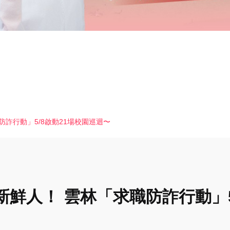
防詐行動」5/8啟動21場校園巡迴〜
新鮮人！ 雲林「求職防詐行動」5