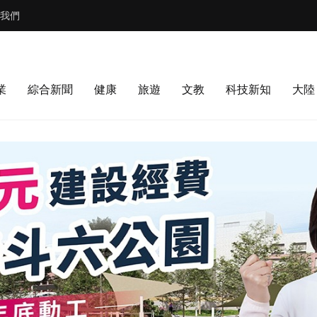
我們
業
綜合新聞
健康
旅遊
文教
科技新知
大陸