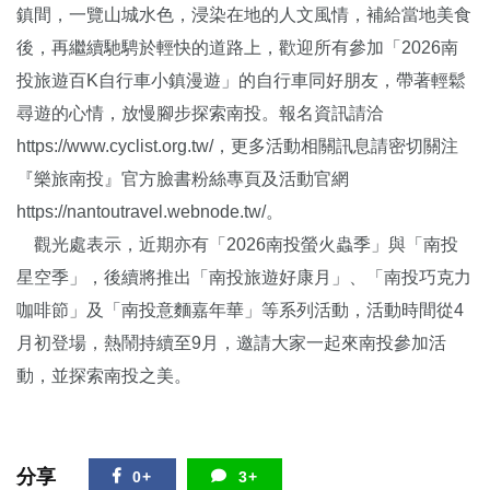
鎮間，一覽山城水色，浸染在地的人文風情，補給當地美食
後，再繼續馳騁於輕快的道路上，歡迎所有參加「2026南
投旅遊百K自行車小鎮漫遊」的自行車同好朋友，帶著輕鬆
尋遊的心情，放慢腳步探索南投。報名資訊請洽
https://www.cyclist.org.tw/
，更多活動相關訊息請密切關注
『樂旅南投』官方臉書粉絲專頁及活動官網
https://nantoutravel.webnode.tw/
。
觀光處表示，近期亦有「2026南投螢火蟲季」與「南投
星空季」，後續將推出「南投旅遊好康月」、「南投巧克力
咖啡節」及「南投意麵嘉年華」等系列活動，活動時間從4
月初登場，熱鬧持續至9月，邀請大家一起來南投參加活
動，並探索南投之美。
分享
0+
3+