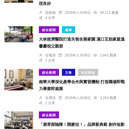
現良好
高哲翰
2026年八月06日
49,111 觀看
4 分享
綜合新聞
健康
大林慈濟醫院打造失智友善家園 溪口互助家庭溫
馨慶祝父親節
任禮清
2026年八月06日
2,841 觀看
2 分享
綜合新聞
文教
科技新知
南華大學深化產學合作與實習機制 打造職場即戰
力畢業即就業
任禮清
2026年八月06日
3,203 觀看
2 分享
綜合新聞
「鹿草探險隊！開麥拉！」品牌新典範 創作短影