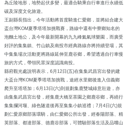
為丘陵地形，地勢起伏多變，最適合騎乘自行車進行永續低
碳及深度文化旅遊。
王副縣長指出，今年活動將首度騎進仁愛鄉，並將結合建大
盃台灣KOM夏季塔塔加挑戰賽，路線中還有中寮鄉知名的
泡麵土地公，及今年最新開幕的九九峰氦氣球樂園，而廣受
好評的集集鎮、竹山鎮及南投市經典路線亦將持續登場，其
中集集場次活動更將路線延伸至鹿谷鄉，希望透過自行車慢
旅的方式，帶領民眾深度認識南投。
縣府觀光處說明表示，6月12日(五)在集集武昌宮出發的建
大盃台灣KOM夏季塔塔加挑戰，途經水里鄉後進入信義鄉
爬升至塔塔加；6月13日(六)則規劃集鹿雙城綠意壯遊，亦
由集集武昌宮出發，經集鹿大橋至茶園之鄉鹿谷鄉，再繞行
集集攔河堰、綠色隧道後再至集集小鎮巡禮；7月4日(六)規
劃仁愛原鄉部落環騎，由仁愛鄉公所出發，經春陽部落、精
英部落、都達部落、德鹿谷部落，可體驗部落生活及品嚐山