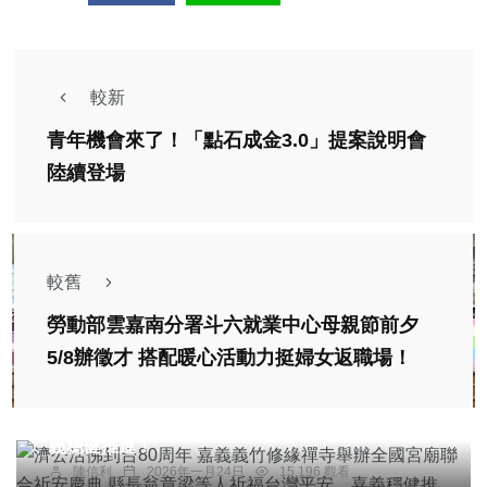
較新
青年機會來了！「點石成金3.0」提案說明會
陸續登場
較舊
勞動部雲嘉南分署斗六就業中心母親節前夕
宗教
5/8辦徵才 搭配暖心活動力挺婦女返職場！
濟公活佛到台80周年 嘉義義竹修緣禪寺舉辦全國宮
廟聯合祈安慶典 縣長翁章梁等人祈福台灣平安、嘉
義穩健推進！
陳信利
2026年一月24日
15,196 觀看