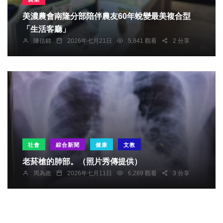
美濃農會南隆分部陪伴農友60年蛻變最美複合型
「生活客廳」
陳信銘
2026年七月21日
5,841 觀看
2 分享
社會
綜合新聞
健康
文教
老菸槍的肺部。（照片秀傳提供）
周為政
2026年七月11日
6,289 觀看
3 分享