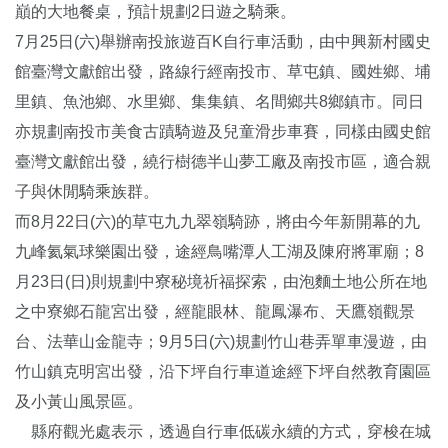
巔的大地餐桌，預計規劃2日遊之騎乘。
7月25日(六)舉辦南投旅遊百K自行車活動，由中興新村國史
館臺灣文獻館出發，路線行經南投市、草屯鎮、國姓鄉、埔
里鎮、魚池鄉、水里鄉、集集鎮、名間鄉共8鄉鎮市。同日
亦規劃南投市美食古蹟騎遊及兒童滑步車賽，同樣由國史館
臺灣文獻館出發，繞行樹德半山夢工廠及南投市區，適合親
子與休閒騎乘族群。
而8月22日(六)的草屯九九翠嶺騎跡，將由今年新開幕的九
九峰氦氣球樂園出發，途經鳥嘴潭人工湖及陳府將軍廟；8
月23日(日)則規劃中寮秘境祈福探索，由泡麵土地公所在地
之中寮鄉石龍宮出發，經龍眼林、龍鳳瀑布、天鷹嶺觀景
台、法華山金龍寺；9月5日(六)規劃竹山巷弄單車漫遊，由
竹山鎮克明宮出發，沿下坪自行車道途經下坪自然教育園區
及小黃山風景區。
縣府觀光處表示，透過自行車低碳永續的方式，穿梭在城