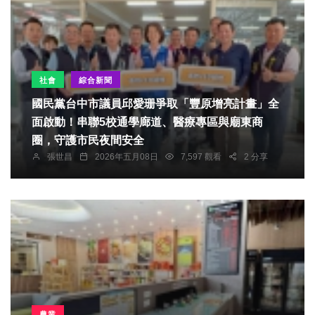
社會
綜合新聞
國民黨台中市議員邱愛珊爭取「豐原增亮計畫」全
面啟動！串聯5校通學廊道、醫療專區與廟東商
圈，守護市民夜間安全
張世昌
2026年五月08日
7,597 觀看
2 分享
農業