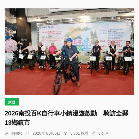
旅遊
2026南投百K自行車小鎮漫遊啟動 騎訪全縣
13鄉鎮市
陳朝枝
2026年五月05日
6,861 觀看
3 分享