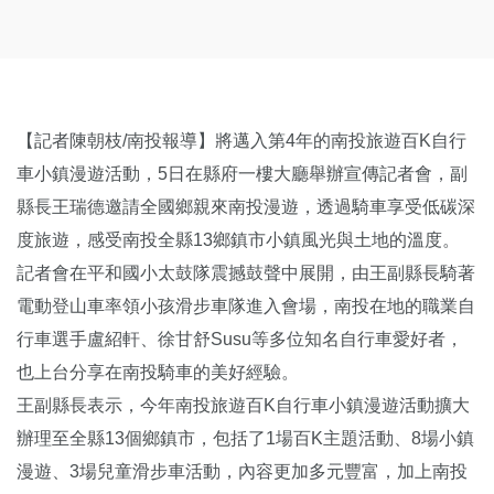
【記者陳朝枝/南投報導】將邁入第4年的南投旅遊百K自行
車小鎮漫遊活動，5日在縣府一樓大廳舉辦宣傳記者會，副
縣長王瑞德邀請全國鄉親來南投漫遊，透過騎車享受低碳深
度旅遊，感受南投全縣13鄉鎮市小鎮風光與土地的溫度。
記者會在平和國小太鼓隊震撼鼓聲中展開，由王副縣長騎著
電動登山車率領小孩滑步車隊進入會場，南投在地的職業自
行車選手盧紹軒、徐甘舒Susu等多位知名自行車愛好者，
也上台分享在南投騎車的美好經驗。
王副縣長表示，今年南投旅遊百K自行車小鎮漫遊活動擴大
辦理至全縣13個鄉鎮市，包括了1場百K主題活動、8場小鎮
漫遊、3場兒童滑步車活動，內容更加多元豐富，加上南投