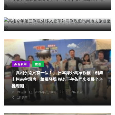
12 分享
綜合新聞
高雄今年第三例境外移入登革熱病例現蹤馬爾地夫
旅遊染疫
陳信銘
2026年四月14日
7,624 觀看
2 分享
綜合新聞
旅遊
「真相永遠只有一個！」 日本海外獨家授權「劍湖
山柯南主題房」華麗登場 聯名下午茶同步引爆全台
推理潮！
陳信利
2026年八月03日
10,194 觀看
18 分享