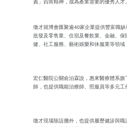
責」四肯精神，成為產業需要的優秀人才
徵才就博會匯聚逾40家企業提供豐富職
批發及零售業、住宿及餐飲業、金融、保
健、社工服務、藝術娛樂和休服業等領域
76
+
38
+
454
+
宗教
科技新知
社會
宏仁醫院公關俞泊霖說，惠來醫療體系旗
師，也提供職能治療師、照服員等多元工
3
+
816
+
185
+
大陸
綜合新聞
旅遊
徵才現場除設攤外，也提供履歷健診與職