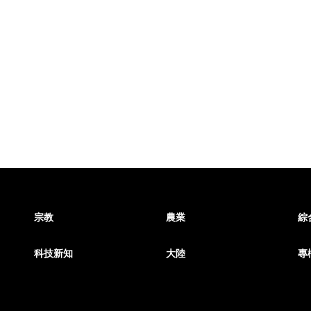
宗教
農業
綜
科技新知
大陸
專