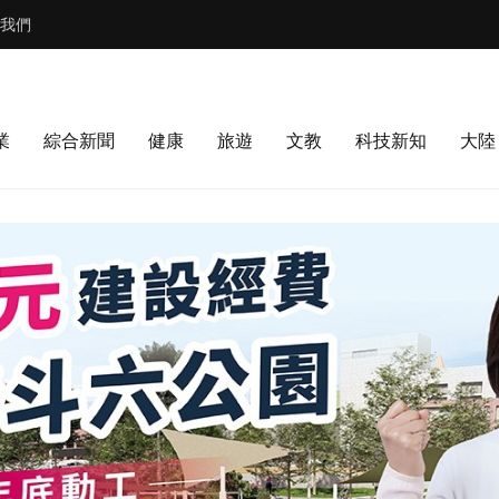
我們
業
綜合新聞
健康
旅遊
文教
科技新知
大陸