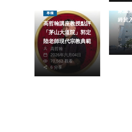
奔走
家園
專欄
終於
高哲翰講座教授點評
周
府提
「茅山大道院」郭定
20
10
陸老師現代宗教典範
2 
高哲翰
2026年六月04日
70,562 觀看
6 分享