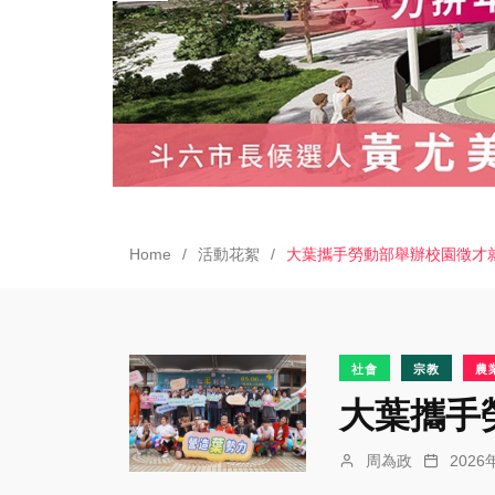
Home
活動花絮
大葉攜手勞動部舉辦校園徵才
社會
宗教
農
大葉攜手
周為政
202