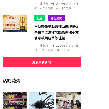
陳信利
2026年八月07日
9,718 觀看
17 分享
社會
綜合新聞
本縣榮獲勞動部補助辦理督促
事業單位遵守勞動條件法令業
務考核丙組甲等佳績
陳朝枝
2026年八月07日
5,291 觀看
2 分享
更多最新新聞
活動花絮