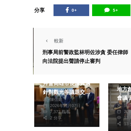
分享
0+
5+
較新
刑事局前警政監林明佐涉貪 委任律師
向法院提出聲請停止審判
綜合新聞
綜合新
西班牙商務辦事處長
國發
拜會高雄市長陳其邁
地方
針對觀光等議題交換
會議
陳信銘
意見
陳
2026年四月07日
南鎮
20
7,372 觀看
社會
創生2
13
2 分享
健康
約2
13