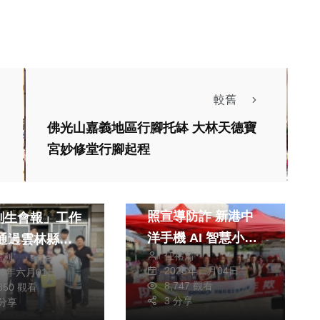
較舊
佛光山嘉義地區行腳托缽 大林天德寶
宮妙修堂行腳起程
社會
綜合新聞
聞
神腦科技攜手福龍長
會召開「行政院
照宣導防詐 新港中
創生會報」工作
洋手機 AI 智慧小幫
 通過雲林縣斗
任禮清
信利
手講座
、土庫鎮「地方
2026年二月04日
26年六月01日
社會
綜合新聞
綜合新聞
.0」計畫 共獲
8,747 觀看
,850 觀看
健康
文教
文教
3 分享
千萬補助！
 分享