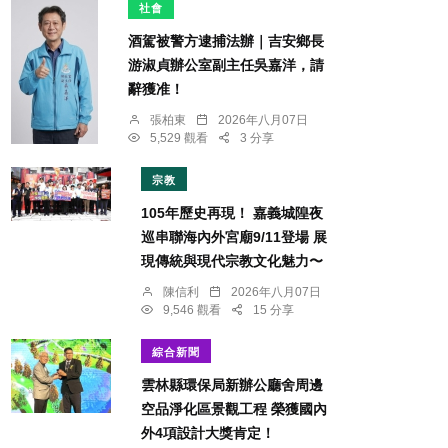
社會
酒駕被警方逮捕法辦｜吉安鄉長
游淑貞辦公室副主任吳嘉洋，請
辭獲准！
張柏東
2026年八月07日
5,529 觀看
3 分享
宗教
105年歷史再現！ 嘉義城隍夜
巡串聯海內外宮廟9/11登場 展
現傳統與現代宗教文化魅力〜
陳信利
2026年八月07日
9,546 觀看
15 分享
綜合新聞
雲林縣環保局新辦公廳舍周邊
空品淨化區景觀工程 榮獲國內
外4項設計大獎肯定！