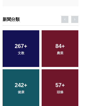
新聞分類
267
76
+
+
84
39
+
+
454
+
文教
宗教
科技新知
農業
社會
242
3
+
+
816
57
+
+
185
+
健康
大陸
綜合新聞
頭條
旅遊