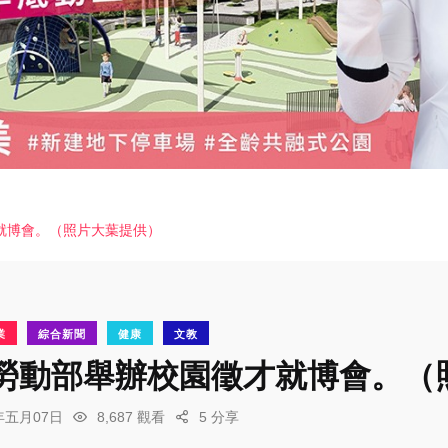
就博會。（照片大葉提供）
業
綜合新聞
健康
文教
勞動部舉辦校園徵才就博會。（
6年五月07日
8,687 觀看
5 分享