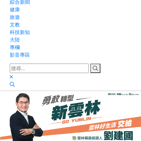
綜合新聞
健康
旅遊
文教
科技新知
大陸
專欄
影音專區