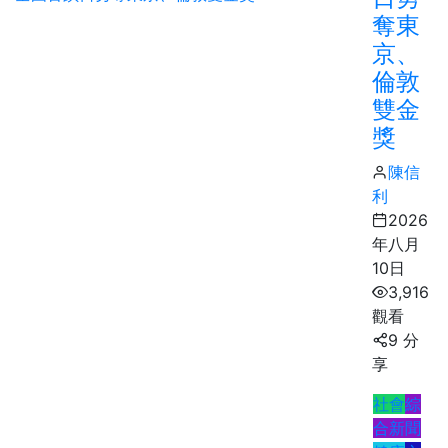
奪東
京、
倫敦
雙金
獎
陳信
利
2026
年八月
10日
3,916
觀看
9 分
享
社會
綜
合新聞