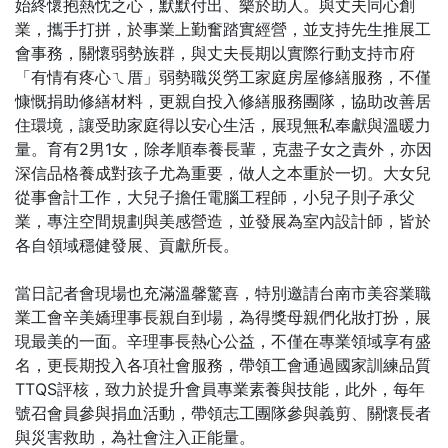
始終懷抱熱忱之心，默默付出、樂於助人。與丈夫同心創
業，攜手打拼，於事業上勤奮踏實經營，並支持先生推展工
會事務，關懷弱勢族群，與丈夫長期以實際行動支持市府
「有情有疼心ㄟ厝」弱勢職災勞工家庭房屋修繕服務，不僅
慷慨捐助修繕材料，更親自投入修繕服務團隊，協助改善居
住環境，讓受助家庭得以安心生活，展現無私奉獻與溫暖力
量。育有2男1女，除孝順奉養長輩，克盡子女之責外，亦因
深信品格養成對孩子尤為重要，做人之本重於一切。大女兒
從事會計工作，大兒子擔任電腦工程師，小兒子則子承父
業，專注空間規劃與美感營造，並發展為室內設計師，皆於
各自領域穩健發展、貢獻所長。
當日記者會現場也充滿溫馨驚喜，特別邀請台南市美容業職
業工會辛美嬌理事長親自到場，為得獎母親們化妝打扮，展
現最美的一面。辛理事長熱心公益，不僅在專業領域享有盛
名，更長期投入各項社會服務，帶領工會通過國家訓練品質
TTQS評核，致力於提升會員專業素養與技能，此外，每年
號召會員參與捐血活動，帶領志工團隊參與義剪、關懷長者
與災害救助，為社會注入正能量。