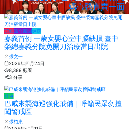
媽心聲真實一面
頭條
綜合新聞
健康
嘉義首例 一歲女嬰心室中膈缺損 臺中
榮總嘉義分院免開刀治療當日出院
張文一
2026年四月24日
8,388 觀看
3 分享
社會
巴威來襲海巡強化戒備｜呼籲民眾勿擅
闖警戒區
張柏東
2026年七月11日