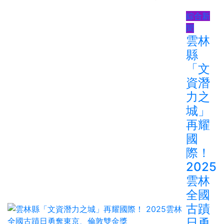
綜合新
聞
雲林
縣
「文
資潛
力之
城」
再耀
國
際！
2025
雲林
全國
古蹟
日勇