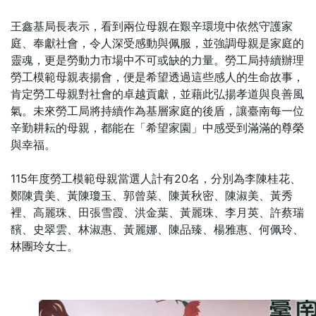
王鑫基局長表示，看到兩位母親在艱辛環境中依然守護家
庭、奉獻社會，令人深受感動與佩服，並強調母親是家庭的
靈魂，更是勞動力市場中不可或缺的力量。勞工局持續辦理
勞工模範母親表揚會，便是希望透過這些感人的生命故事，
肯定勞工母親對社會的卓越貢獻，並藉此弘揚孝道與良善風
氣。未來勞工局將持續作為基層家庭的後盾，讓臺南每一位
辛勤耕耘的母親，都能在「希望家園」中感受到滿滿的尊榮
與幸福。
115年度勞工模範母親當選人計有20名，分別為李陳桂花、
鄭陳貴美、黃陳瓊玉、郭曾菜、陳黃秋密、陳淑美、黃秀
裡、高麗珠、田張雪霞、洪金葉、黃麗珠、李月英、許蔡瑞
馪、史翠雲、林淑惠、黃麗娜、陳品臻、楊雅惠、何佩玲、
林團玲女士。