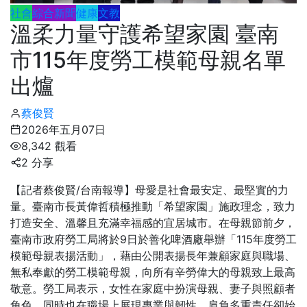
社會
綜合新聞
健康
文教
溫柔力量守護希望家園 臺南
市115年度勞工模範母親名單
出爐
蔡俊賢
2026年五月07日
8,342 觀看
2 分享
【記者蔡俊賢/台南報導】母愛是社會最安定、最堅實的力
量。臺南市長黃偉哲積極推動「希望家園」施政理念，致力
打造安全、溫馨且充滿幸福感的宜居城市。在母親節前夕，
臺南市政府勞工局將於9日於善化啤酒廠舉辦「115年度勞工
模範母親表揚活動」，藉由公開表揚長年兼顧家庭與職場、
無私奉獻的勞工模範母親，向所有辛勞偉大的母親致上最高
敬意。勞工局表示，女性在家庭中扮演母親、妻子與照顧者
角色，同時也在職場上展現專業與韌性，肩負多重責任卻始