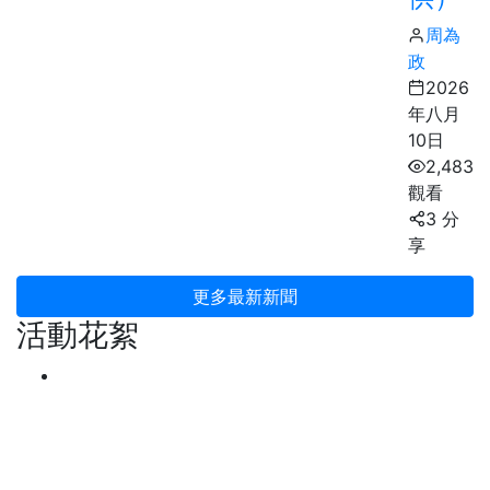
周為
政
2026
年八月
10日
2,483
觀看
3 分
享
更多最新新聞
活動花絮