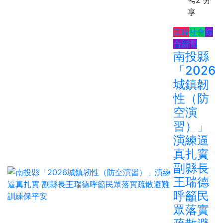
2 分
享
頭條
社會
綜
合新聞
南投縣
「2026
城鎮韌
性（防
空演
習）」
演練逼
真扎實
副縣長
王瑞德
呼籲民
眾落實