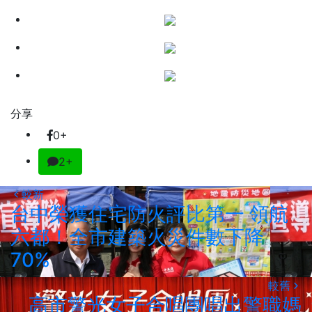
分享
0+
2+
較新
台中榮獲住宅防火評比第一 領航
六都！全市建築火災件數下降
70%
較舊
高市警光女子合唱團唱出警職媽