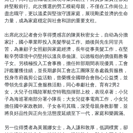
終堅毅前行。此次獲選的勞工模範母親，不僅在工作崗位上
盡忠職守，更以溫柔與堅強守護家庭，展現剛柔並濟的生命
力量，成為家庭穩定與社會和諧的重要支柱。
出席此次記者會分享得獎感言的陳黃秋密女士，自幼為分擔
家計，國小畢業即投入美髮學徒工作。婚後與先生同甘共
苦，為兼顧子女照顧與家庭經濟，長年從事美髮工作，在堅
毅辛勞環境中仍堅持以溫良恭儉讓、以德報怨的價值觀教養
子女。另積極投入工會事務，擔任幹部期間表現優異，工會
評鑑屢獲佳績，並長期參與工會志工團隊至各處義剪服務，
投身市府義剪公益活動，曾榮獲全國聯合會熱心公益獎，並
帶領先生參與工會服務活動，同心奉獻社會。育有2男2
女，大兒子任職陸軍航空特戰指揮部上校，表現卓著；小兒
子為海巡署南部分署小隊長；大女兒從事電商工作，小女兒
擔任國中家政教師。子女各司其職，深受母親身教影響，並
將良好品性與正向生活態度延續至下一代，家庭和樂圓滿。
另一位得獎者為黃麗娜女士，為人謙和敦厚，低調樸實，卻