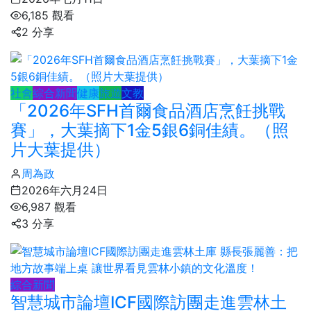
6,185 觀看
2 分享
社會
綜合新聞
健康
旅遊
文教
「2026年SFH首爾食品酒店烹飪挑戰
賽」，大葉摘下1金5銀6銅佳績。（照
片大葉提供）
周為政
2026年六月24日
6,987 觀看
3 分享
綜合新聞
智慧城市論壇ICF國際訪團走進雲林土