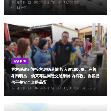
陳信利
2026年三月17日
12,056 觀看
12 分享
綜合新聞
雲林縣政府迎接六房媽過爐 投入逾1600萬元完善
斗南明昌、僑真等里周邊交通網路 為鄉親、香客提
供平整安全道路品質
陳信利
2026年四月15日
12,515 觀看
9 分享