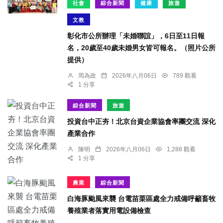
社會
綜合新聞
健康
旅遊
文教
彰化市公所辦理「未婚聯誼」，6日至11日報
名，20歲至40歲未婚男女皆可報名。（照片公所
提供）
周為政
2026年八月06日
789 觀看
1 分享
綜合新聞
旅遊
投資台中正夯！北京台資企業協會率團交流 深化
產業合作
陳明
2026年八月06日
1,288 觀看
1 分享
農業
綜合新聞
白海豚颱風來襲 台電苗栗區處全力戒備呼籲畜牧
養殖業者落實用電設備檢查