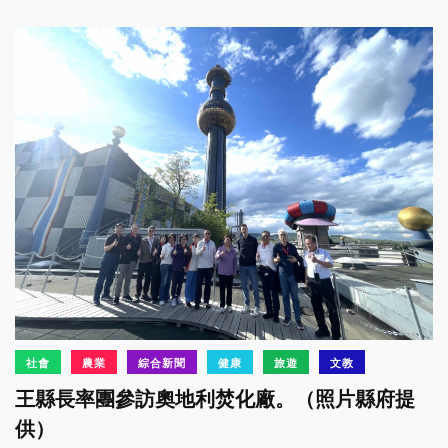
社會
農業
綜合新聞
健康
旅遊
文教
王縣長率團參訪奧地利焚化廠。（照片縣府提
供）