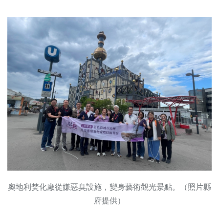
奧地利焚化廠從嫌惡臭設施，變身藝術觀光景點。（照片縣
府提供）