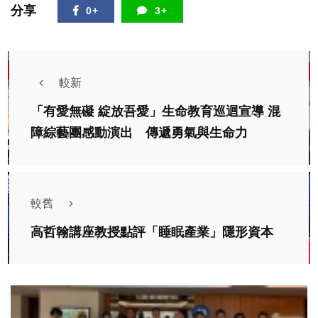
分享
0+
3+
較新
「有愛無礙 綻放吾愛」生命教育巡迴宣導 混
障綜藝團感動演出 傳遞勇氣與生命力
較舊
高哲翰講座教授點評「睡眠產業」隱形資本