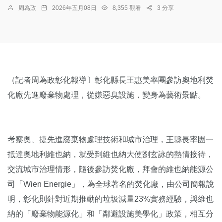
周為政
2026年五月08日
8,355 觀看
3 分享
（記者周為政彰化報導〕彰化縣長王惠美率團參訪奧地利焚
化廠先進廢棄物處理，從嫌惡臭設施，變身為藝術景點。
考察奧、捷先進廢棄物處理技術和城市治理，王縣長率團一
抵達奧地利維也納，就受到維也納大使劉玄詠的熱情接待，
交流城市治理情形，隨後參訪焚化廠，拜會的維也納能源公
司「Wien Energie」，為全球著名的焚化廠，由公司簡報說
明，彰化則針對近期推動的垃圾減量23%實務經驗，與維也
納的「廢棄物能源化」和「鄰避設施美學化」政策，相互分