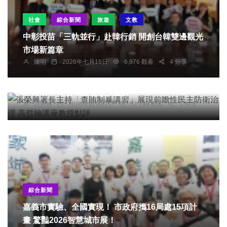
社會
綜合新聞
旅遊
文教
中彰投苗「三軌並行」赴韓行銷 開創台韓雙邊觀光
市場新篇章
陳明
2026年七月16日
6,976 觀看
4 分享
專欄
張榮興署長主持「查賄制暴講習」展現前瞻性民主
防衛治理 高哲翰講座教授點評
高哲翰
2026年四月02日
72,298 觀看
5 分享
綜合新聞
嘉義市實驗、全國實現！ 市政府攜16局處15項計
畫 驚豔2026智慧城市展！