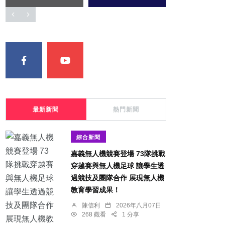
最新新聞
熱門新聞
綜合新聞
嘉義無人機競賽登場 73隊挑戰
穿越賽與無人機足球 讓學生透
過競技及團隊合作 展現無人機
教育學習成果！
陳信利
2026年八月07日
268 觀看
1 分享