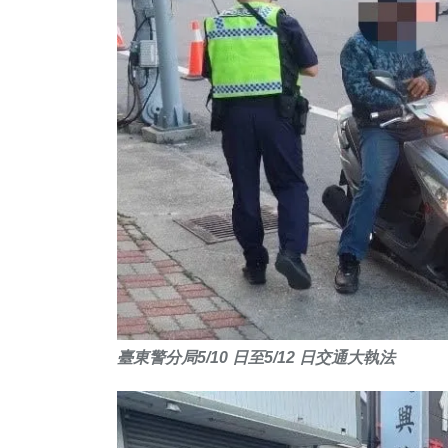
102
+
45
+
187
+
專欄
頭條
健康
臺東警分局5/10 日至5/12 日交通大執法
141
+
64
+
57
+
旅遊
農業
宗教