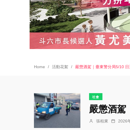
Home
活動花絮
嚴懲酒駕｜臺東警分局5/10 日
社會
嚴懲酒駕｜
張柏東
202