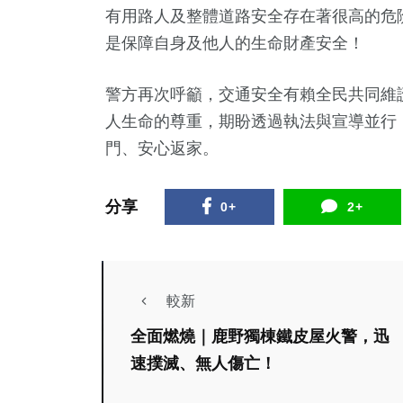
有用路人及整體道路安全存在著很高的危
是保障自身及他人的生命財產安全！
警方再次呼籲，交通安全有賴全民共同維
人生命的尊重，期盼透過執法與宣導並行
門、安心返家。
分享
0+
2+
較新
全面燃燒｜鹿野獨棟鐵皮屋火警，迅
速撲滅、無人傷亡！
專欄
專欄