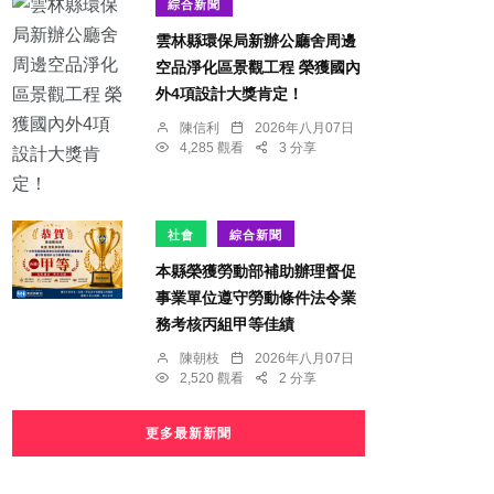
綜合新聞
雲林縣環保局新辦公廳舍周邊
空品淨化區景觀工程 榮獲國內
外4項設計大獎肯定！
陳信利
2026年八月07日
4,285 觀看
3 分享
社會
綜合新聞
本縣榮獲勞動部補助辦理督促
事業單位遵守勞動條件法令業
務考核丙組甲等佳績
陳朝枝
2026年八月07日
2,520 觀看
2 分享
更多最新新聞