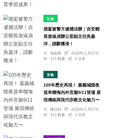
社會
酒駕被警方逮捕法辦｜吉安鄉
長游淑貞辦公室副主任吳嘉
洋，請辭獲准！
張柏東
2026年八月07日
315 觀看
0 分享
宗教
105年歷史再現！ 嘉義城隍夜
巡串聯海內外宮廟9/11登場 展
現傳統與現代宗教文化魅力〜
陳信利
2026年八月07日
313 觀看
2 分享