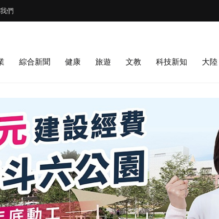
我們
業
綜合新聞
健康
旅遊
文教
科技新知
大陸