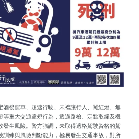
定酒後駕車、超速行駛、未禮讓行人、闖紅燈、無
帶等重大交通違規行為，透過路檢、定點取締及機
故發生風險。警方強調，未取得適格駕駛資格的駕
駛訓練與風險判斷能力，極易發生交通事故，對所