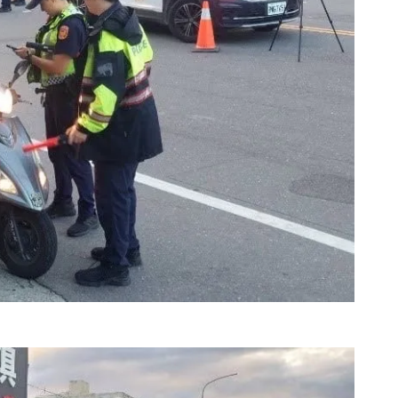
350
+
661
+
2
+
社會
綜合新聞
大陸
30
+
202
+
科技新知
文教