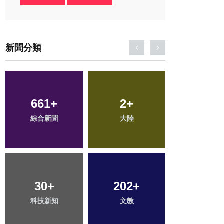
新聞分類
108
+
47
+
196
+
專欄
頭條
健康
141
+
64
+
57
+
旅遊
農業
宗教