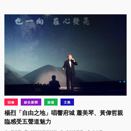
頭條
綜合新聞
旅遊
文教
楊烈「自由之地」唱響府城 蕭美琴、黃偉哲親
臨感受五聲道魅力