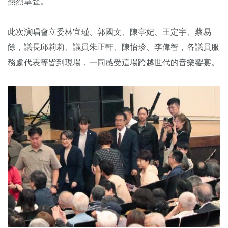
熱烈掌聲。
此次演唱會立委林宜瑾、郭國文、陳亭妃、王定宇、蔡易
餘，議長邱莉莉、議員朱正軒、陳怡珍、李偉智，各議員服
務處代表等皆到現場，一同感受這場跨越世代的音樂饗宴。