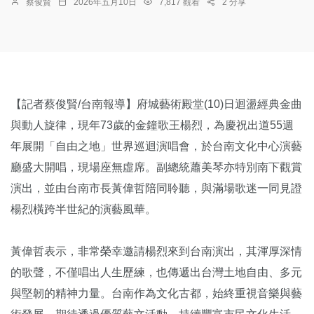
蔡俊賢
2026年五月10日
7,817 觀看
2 分享
【記者蔡俊賢/台南報導】府城藝術殿堂(10)日迴盪經典金曲
與動人旋律，現年73歲的金鐘歌王楊烈，為慶祝出道55週
年展開「自由之地」世界巡迴演唱會，於台南文化中心演藝
廳盛大開唱，現場座無虛席。副總統蕭美琴亦特別南下觀賞
演出，並由台南市長黃偉哲陪同聆聽，與滿場歌迷一同見證
楊烈橫跨半世紀的演藝風華。
黃偉哲表示，非常榮幸邀請楊烈來到台南演出，其渾厚深情
的歌聲，不僅唱出人生歷練，也傳遞出台灣土地自由、多元
與堅韌的精神力量。台南作為文化古都，始終重視音樂與藝