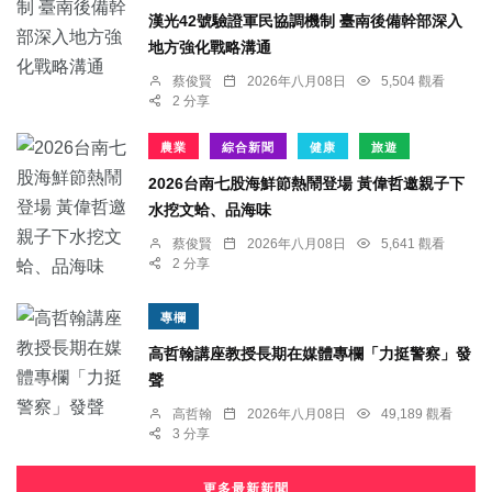
漢光42號驗證軍民協調機制 臺南後備幹部深入
地方強化戰略溝通
蔡俊賢
2026年八月08日
5,504 觀看
2 分享
農業
綜合新聞
健康
旅遊
2026台南七股海鮮節熱鬧登場 黃偉哲邀親子下
水挖文蛤、品海味
蔡俊賢
2026年八月08日
5,641 觀看
2 分享
專欄
高哲翰講座教授長期在媒體專欄「力挺警察」發
聲
高哲翰
2026年八月08日
49,189 觀看
3 分享
更多最新新聞