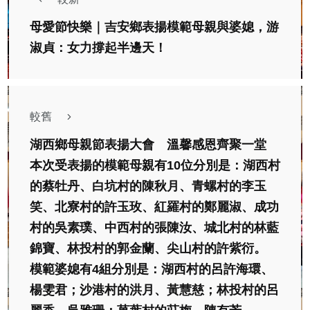
母愛節快樂｜吉安鄉表揚模範母親與婆媳，游
淑貞：女力撐起半邊天！
較舊
湖西鄉母親節表揚大會 溫馨感恩齊聚一堂
本次受表揚的模範母親有10位分別是：湖西村
的蔡牡丹、白坑村的陳秋月、青螺村的李玉
笑、北寮村的許玉玫、紅羅村的鄭麗淑、成功
村的吳素璞、中西村的張陳汝、城北村的林藍
錦寶、林投村的郭金蘭、尖山村的許紫衍。
模範婆媳有4組分別是：湖西村的呂許海環、
楊雯君；沙港村的洪月、黃慧慈；林投村的呂