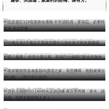
麗香、吳雅珊；菓葉村的莊梅、陳有芳。
社會
綜合新聞
健康
惡意濫打119危害救命通報 中市消防局：零容忍、
必要時移送 依法究責
綜合新聞
陳明
2026年二月02日
8,912 觀看
4 分享
中鋼斥資2千萬設五星級托嬰中心強化留才與友善
職場
綜合新聞
旅遊
陳信銘
2026年七月22日
7,909 觀看
2 分享
暖心服務！ 中市小黃公車、幸福巴士偏鄉行駛全年
無休
陳明
2026年二月10日
8,935 觀看
4 分享
社會
綜合新聞
健康
文教
惠來醫療體系邀集縣內護理之家、長照機構，推動
健康台灣計劃。（照片宏仁提供）
綜合新聞
文教
周為政
2026年二月02日
9,018 觀看
3 分享
雲科大開辦ISO 14046水足跡訓練 產官學齊聚「算
水、談永續」培育女性綠領人才！
陳信利
2026年二月04日
16,712 觀看
12 分享
社會
綜合新聞
后里「日出后科」建案後續發展受關注 相關單位呼
籲加強品質檢視與溝通協調