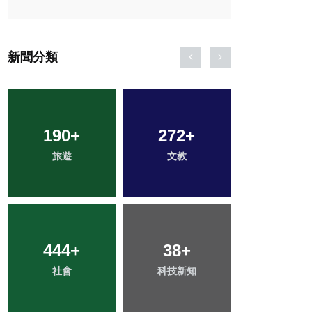
新聞分類
190
833
+
+
272
60
+
+
86
+
綜合新聞
旅遊
文教
頭條
農業
444
238
+
+
38
2
+
+
74
+
社會
健康
科技新知
大陸
宗教