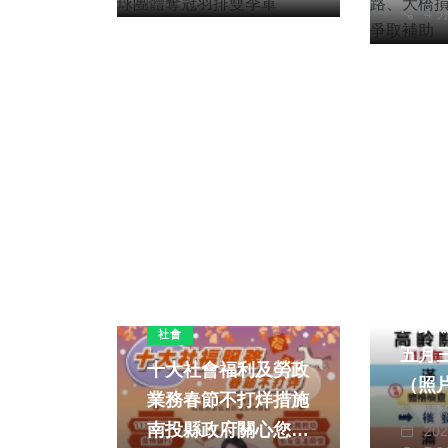
4 
社會
健康
高齡
社會
五月
十大社會福利及勞政
（照
業務春節不打烊措施
周
南投縣政府關心您
20