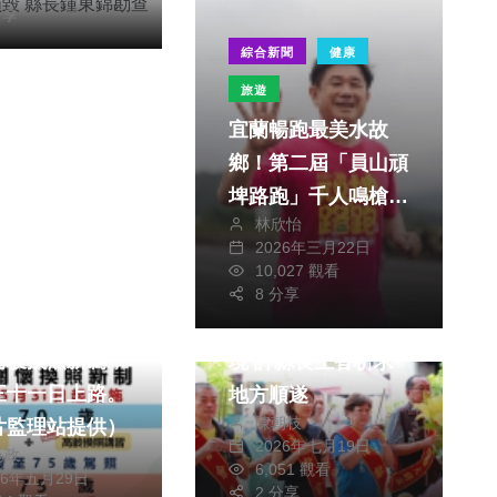
分享
綜合新聞
健康
旅遊
宜蘭暢跑最美水故
鄉！第二屆「員山頑
埤路跑」千人鳴槍起
林欣怡
跑 締造跑旅新標竿
2026年三月22日
10,027 觀看
綜合新聞
宗教
8 分享
文教
水里虎爺聖誕祈福遶
駕駛換照新制，
境 許縣長上香祈求
三十一日上路。
地方順遂
陳朝枝
片監理站提供）
2026年七月19日
為政
6,051 觀看
26年五月29日
2 分享