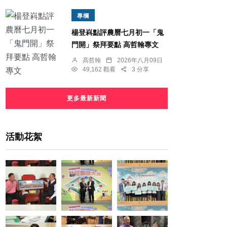
專欄
楊登嵙點評農曆七月初一「鬼
門開」祭拜要點 高哲翰專文
高哲翰
2026年八月09日
49,162 觀看
3 分享
更多最新新聞
活動花絮