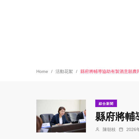
Home
活動花絮
縣府將輔導協助有製酒意願農
綜合新聞
縣府將輔
陳朝枝
202