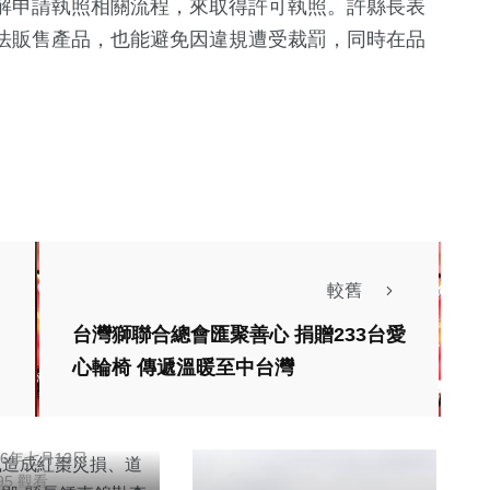
解申請執照相關流程，來取得許可執照。許縣長表
法販售產品，也能避免因違規遭受裁罰，同時在品
137
+
專欄
農業
較舊
聞
旅遊
台灣獅聯合總會匯聚善心 捐贈233台愛
颱風造成紅棗災
心輪椅 傳遞溫暖至中台灣
道路、大橋損毀
鍾東錦勘查爭取
明
26年七月13日
895 觀看