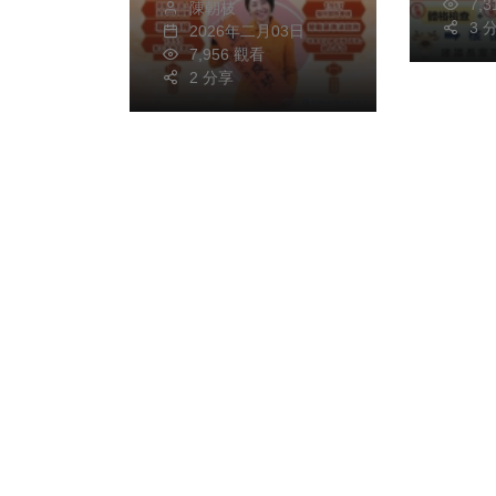
7,
陳朝枝
「115年歲末送暖-關
3 
2026年二月03日
懷系列」
7,956 觀看
2 分享