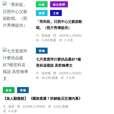
社會
綜合新聞
健康
文教
「秀和苑」日照中心父親節歡
唱。（照片秀傳提供）
周為政
2026年八月09日
3,458 觀看
2 分享
專欄
七月普渡拜什麼供品最好?楊
登嵙這樣說 高哲翰專文
高哲翰
2026年八月09日
49,166 觀看
3 分享
旅遊
專欄
【旅人顯微鏡】 《國旅貴爆？拆解飯店定價內幕》
簡安
2026年八月09日
4,041 觀看
4 分享