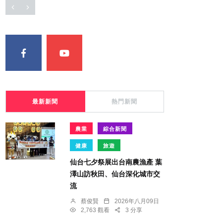
最新新聞
熱門新聞
農業
綜合新聞
健康
旅遊
仙台七夕祭展出台南農漁產 葉
澤山訪秋田、仙台深化城市交
流
蔡俊賢
2026年八月09日
2,763 觀看
3 分享