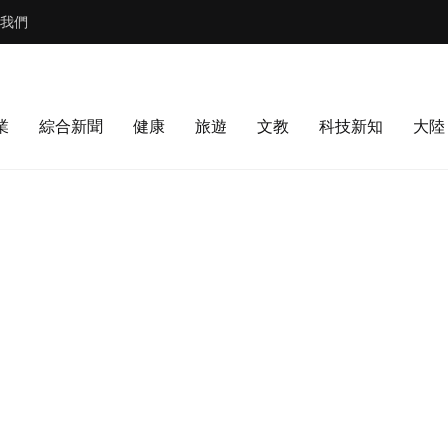
我們
業
綜合新聞
健康
旅遊
文教
科技新知
大陸