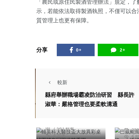
「農民或原住民製酒管理辦法」規定，了
示，若能依法取得製酒執照，不僅可以合
質管理上也更有保障。
分享
0+
2+
799
+
60
+
86
+
綜合新聞
頭條
農業
社會
綜合新聞
較新
綜合新
輔英科大醫技盃大放
縣府舉辦職場霸凌防治研習 縣長許
巴威
異彩桌球團體奪冠羽
淑華：嚴格管理也要柔軟溝通
損、
排雙季軍
248
+
3
+
74
+
陳信銘
縣長
健康
大陸
宗教
2026年三月17日
陳
補助
7,583 觀看
20
3 分享
6,