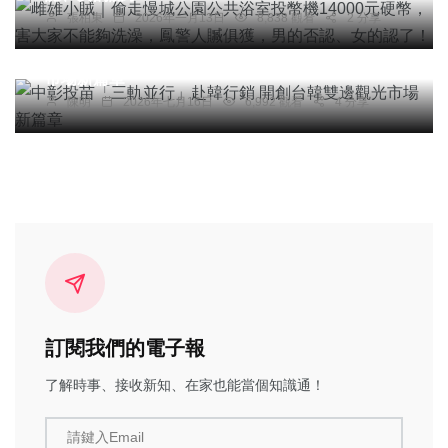
張柏東
2026年一月13日
8,838 觀看
2 分享
社會
綜合新聞
旅遊
文教
中彰投苗「三軌並行」赴韓行銷 開創台韓雙邊觀光
市場新篇章
陳明
2026年七月16日
6,992 觀看
4 分享
訂閱我們的電子報
了解時事、接收新知、在家也能當個知識通！
請鍵入Email