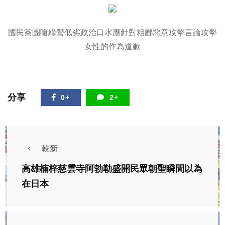
國民黨團嗆綠營低劣政治口水應針對粗鄙惡意攻擊言論攻擊
女性的作為道歉
分享
0+
2+
較新
高雄楠梓慈雲寺阿勃勒盛開民眾朝聖瞬間以為
在日本