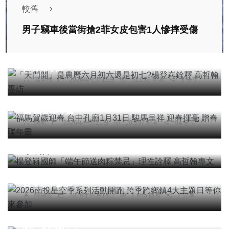
較舊
男子竊車後當街搶2菲女皮包害1人慘摔受傷
專欄
「天門開」是農曆六月初六還是初七?楊登嵙銓釋
高哲翰專訪
高哲翰
2026年七月15日
51,036 觀看
3 分享
社會
綜合新聞
文教
福馬賀歲迎春 台中孔廟1月31日 駿馬呈祥 迎春揮
專欄
毫 贈春聯年畫
楊登嵙國師「端午節送肉粽禁忌」理性詮釋 高哲翰
陳明
2026年一月21日
10,397 觀看
94 分享
專文
高哲翰
2026年六月12日
101,280 觀看
6 分享
旅遊
2026南投星空季系列活動開跑 跨季跨鄉鎮4大主題
日等你來參加
社會
陳朝枝
2026年四月14日
7,655 觀看
2 分享
雌雄小賊｜偷走慢城公園公共浴室投幣機14000元
硬幣，害大家不能夠洗澡，鳳警人贓俱獲，男的否
認、女的認了！