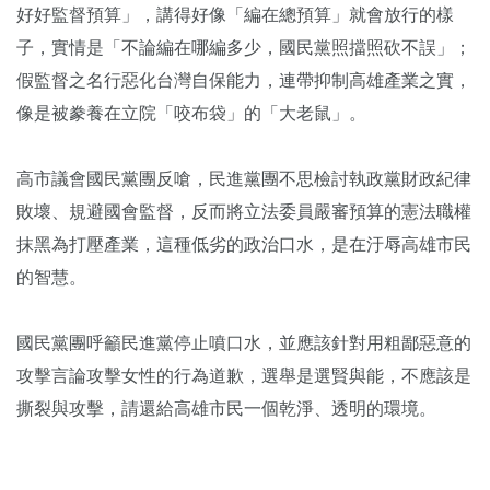
好好監督預算」，講得好像「編在總預算」就會放行的樣
子，實情是「不論編在哪編多少，國民黨照擋照砍不誤」；
假監督之名行惡化台灣自保能力，連帶抑制高雄產業之實，
像是被豢養在立院「咬布袋」的「大老鼠」。
高市議會國民黨團反嗆，民進黨團不思檢討執政黨財政紀律
敗壞、規避國會監督，反而將立法委員嚴審預算的憲法職權
抹黑為打壓產業，這種低劣的政治口水，是在汙辱高雄市民
的智慧。
國民黨團呼籲民進黨停止噴口水，並應該針對用粗鄙惡意的
攻擊言論攻擊女性的行為道歉，選舉是選賢與能，不應該是
撕裂與攻擊，請還給高雄市民一個乾淨、透明的環境。