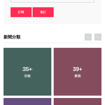
訂閱
退訂
新聞分類
213
35
+
+
39
62
+
+
宗教
社會
農業
專欄