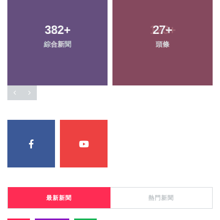
382
111
+
+
123
27
+
+
綜合新聞
健康
頭條
文教
最新新聞
熱門新聞