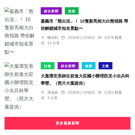
綜合新聞
旅遊
嘉義市「熊出沒」！ 10隻新亮相大白熊領路 帶
你解鎖城市知名景點〜
陳信利
2026年八月06日
9,579 觀看
14 分享
社會
綜合新聞
健康
文教
大葉環安系師生前進大莊國小辦理防災小尖兵科
學營。（照片大葉提供）
周為政
2026年八月06日
5,651 觀看
3 分享
更多最新新聞