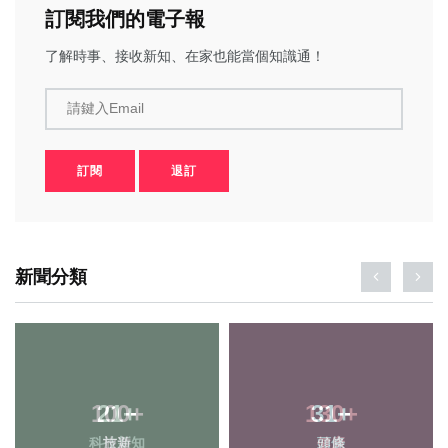
訂閱我們的電子報
了解時事、接收新知、在家也能當個知識通！
請鍵入Email
訂閱
退訂
新聞分類
100
21
+
+
130
31
+
+
科技新知
旅遊
頭條
健康