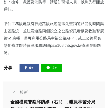
如：搶修、救護及消防等，請通知現場人員，以利先行開放
通行。
甲仙工務段建議有行經路段旅遊請事先查詢道路管制時間與
山區路況，並注意道路兩側設立之公路資訊看板及收聽警廣
路況 廣播，另可利用公路局幸福公路APP，或上公路局智
慧化省道即時資訊服務網https://168.thb.gov.tw查詢即時路
況。
分享
0+
2+
較新
全國模範警察邱婉婷（右3），獲員林警分局