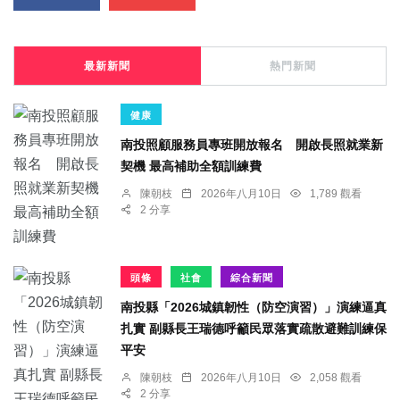
最新新聞
熱門新聞
健康
南投照顧服務員專班開放報名 開啟長照就業新
契機 最高補助全額訓練費
陳朝枝
2026年八月10日
1,789 觀看
2 分享
頭條
社會
綜合新聞
南投縣「2026城鎮韌性（防空演習）」演練逼真
扎實 副縣長王瑞德呼籲民眾落實疏散避難訓練保
平安
陳朝枝
2026年八月10日
2,058 觀看
2 分享