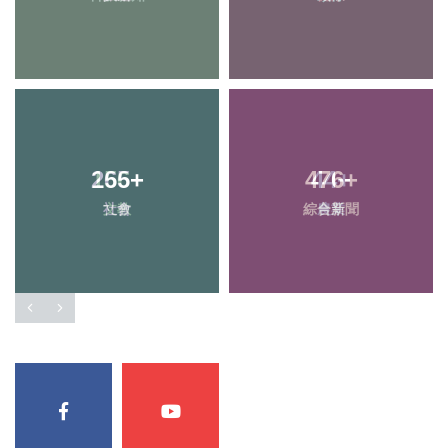
265
156
+
+
476
44
+
+
社會
文教
綜合新聞
農業