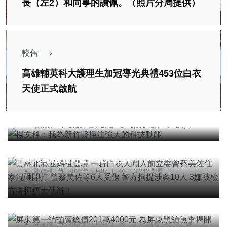
長（左2）和同事的讚佩。（照片分局提供）
較舊
高雄輔英科大護理生加冠導光典禮453位白衣
天使正式啟航
綜合新聞
楊文科：我為新竹縣挹注強大的科技動能
社會
宗教
林家琛
2026年四月17日
8,568 觀看
2 分享
雲林北港迎媽祖遶境 一群白衣人闖入前立委曾蔡美
佐住家混砸開打 曾蔡美佐等6人受傷 警方拘提涉案
10人 3嫌被檢方聲押擴大偵辦！
陳信利
2026年五月07日
13,242 觀看
18 分享
綜合新聞
屏東第一鮪拍賣總價201萬4000元 為屏東黑鮪魚季
揭開序幕
陳崑福
2026年四月08日
9,076 觀看
2 分享
社會
綜合新聞
健康