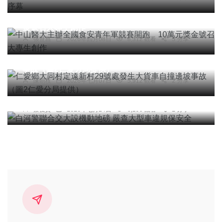
中山醫大主辦全國食安青年軍競賽開跑 10萬元獎
金號召大專生創作
張世昌
2026年四月08日
8,312 觀看
5 分享
社會
仁愛鄉大同村定遠新村29號處發生大貨車自撞邊坡
事故（圖2仁愛分局提供）
陳朝枝
2026年七月07日
5,912 觀看
2 分享
社會
綜合新聞
健康
旅遊
白河警聯合交大設機動地磅 嚴查大型車違規保安全
蔡俊賢
2026年七月24日
6,196 觀看
2 分享