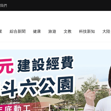
我們
業
綜合新聞
健康
旅遊
文教
科技新知
大陸