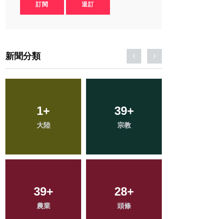
訂閱
退訂
新聞分類
235
+
69
+
20
+
社會
專欄
科技新知
95
+
123
+
417
+
旅遊
健康
綜合新聞