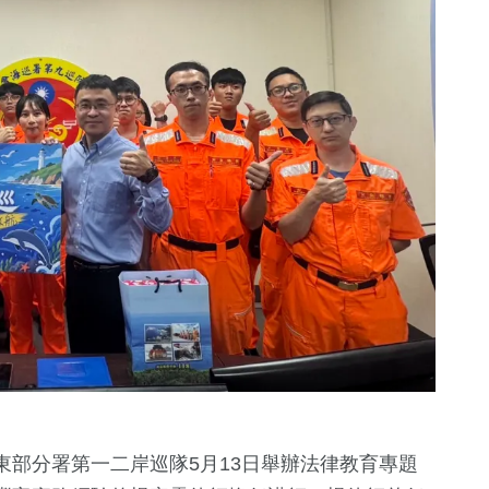
138
+
1
+
39
+
文教
大陸
宗教
39
+
28
+
農業
頭條
部分署第一二岸巡隊5月13日舉辦法律教育專題