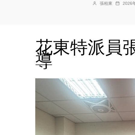
張柏東
202
花東特派員張
導