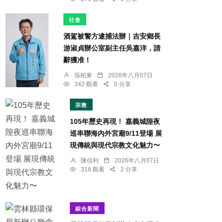
社會
酒駕被警方逮捕法辦｜吉安鄉長
游淑貞辦公室副主任吳嘉洋，請
辭獲准！
張柏東
2026年八月07日
342 觀看
0 分享
宗教
105年歷史再現！ 嘉義城隍夜
巡串聯海內外宮廟9/11登場 展
現傳統與現代宗教文化魅力〜
陳信利
2026年八月07日
318 觀看
2 分享
綜合新聞