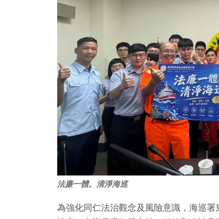
231
+
69
+
20
+
社會
專欄
科技新知
法廉一體。清淨海巡
87
+
113
+
384
+
旅遊
健康
綜合新聞
為強化同仁法治觀念及風險意識，海巡署東