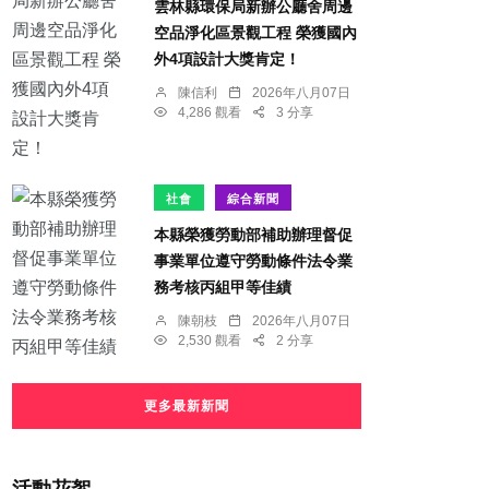
雲林縣環保局新辦公廳舍周邊
空品淨化區景觀工程 榮獲國內
外4項設計大獎肯定！
陳信利
2026年八月07日
4,286 觀看
3 分享
社會
綜合新聞
本縣榮獲勞動部補助辦理督促
事業單位遵守勞動條件法令業
務考核丙組甲等佳績
陳朝枝
2026年八月07日
2,530 觀看
2 分享
更多最新新聞