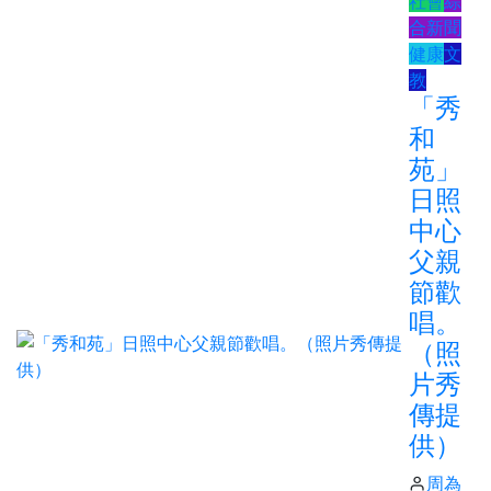
社會
綜
合新聞
健康
文
教
「秀
和
苑」
日照
中心
父親
節歡
唱。
（照
片秀
傳提
供）
周為