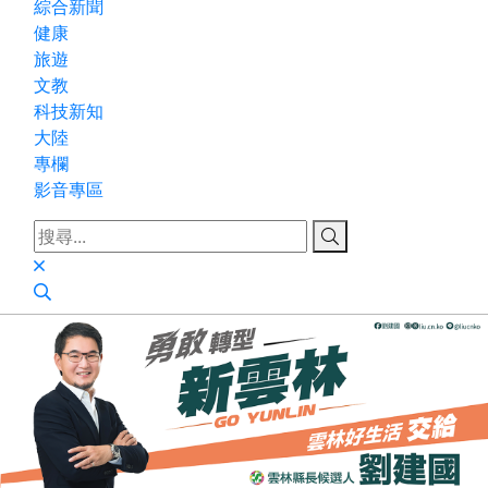
綜合新聞
健康
旅遊
文教
科技新知
大陸
專欄
影音專區