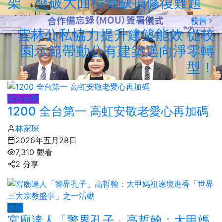
架 突破大面積骨缺損修復難題
較舊
雲林公私協力提升建築能效 從校
園示範帶動公有建築邁向淨零轉
型！
綜合新聞
1200 全台第一 高虹安敬老愛心再加碼
林家琛
2026年五月28日
7,310 觀看
2 分享
專欄
宮廟達人「警界孔子」高哲翰：大甲媽