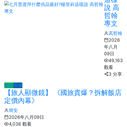
說 高
哲翰
專文
高哲翰
2026
年八月
09日
49,163
觀看
3 分享
旅遊
專欄
【旅人顯微鏡】 《國旅貴爆？拆解飯店
定價內幕》
簡安
2026年八月09日
4,038 觀看