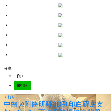
分享
0+
13+
較新
中醫大附醫研發3D列印白蘚皮支