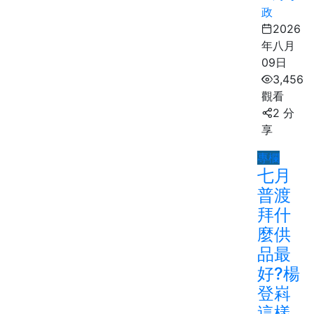
政
2026
年八月
09日
3,456
觀看
2 分
享
專欄
七月
普渡
拜什
麼供
品最
好?楊
登嵙
這樣