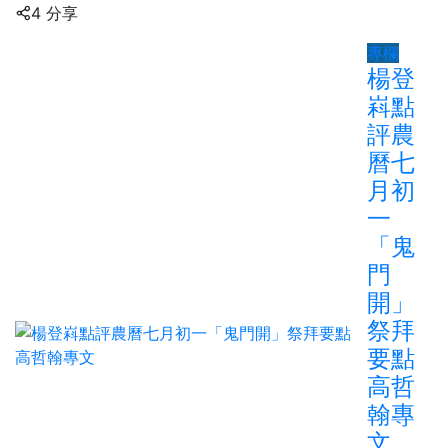
4 分享
專欄
楊登
嵙點
評農
曆七
月初
一
「鬼
門
開」
祭拜
要點
高哲
翰專
文