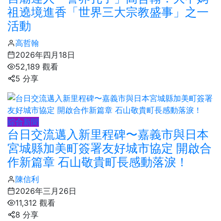
祖遶境進香「世界三大宗教盛事」之一
活動
高哲翰
2026年四月18日
52,189 觀看
5 分享
綜合新聞
台日交流邁入新里程碑〜嘉義市與日本
宮城縣加美町簽署友好城市協定 開啟合
作新篇章 石山敬貴町長感動落淚！
陳信利
2026年三月26日
11,312 觀看
8 分享