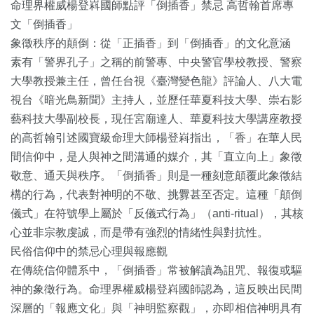
命理界權威楊登嵙國師點評「倒插香」禁忌 高哲翰首席專
文「倒插香」
象徵秩序的顛倒：從「正插香」到「倒插香」的文化意涵
素有「警界孔子」之稱的前警專、中央警官學校教授、警察
大學教授兼主任，曾任台視《臺灣變色龍》評論人、八大電
視台《暗光鳥新聞》主持人，並歷任華夏科技大學、崇右影
藝科技大學副校長，現任宮廟達人、華夏科技大學講座教授
的高哲翰引述國寶級命理大師楊登嵙指出，「香」在華人民
間信仰中，是人與神之間溝通的媒介，其「直立向上」象徵
敬意、通天與秩序。「倒插香」則是一種刻意顛覆此象徵結
構的行為，代表對神明的不敬、挑釁甚至否定。這種「顛倒
儀式」在符號學上屬於「反儀式行為」（anti-ritual），其核
心並非宗教虔誠，而是帶有強烈的情緒性與對抗性。
民俗信仰中的禁忌心理與報應觀
在傳統信仰體系中，「倒插香」常被解讀為詛咒、報復或驅
神的象徵行為。命理界權威楊登嵙國師認為，這反映出民間
深層的「報應文化」與「神明監察觀」，亦即相信神明具有