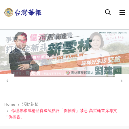
Home
活動花絮
命理界權威楊登嵙國師點評「倒插香」禁忌 高哲翰首席專文
「倒插香」