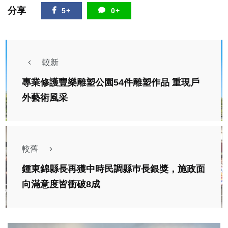
分享
5+
0+
較新
專業修護豐樂雕塑公園54件雕塑作品 重現戶
外藝術風采
較舊
鍾東錦縣長再獲中時民調縣巿長銀獎，施政面
向滿意度皆衝破8成