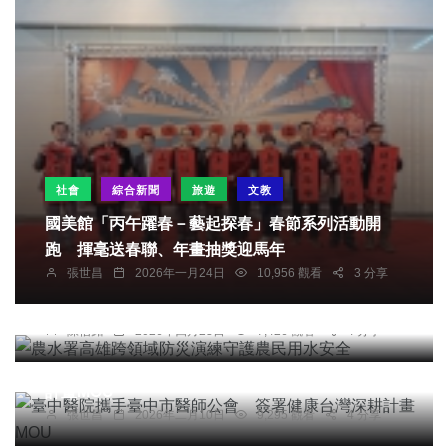
社會
綜合新聞
旅遊
文教
國美館「丙午躍春－藝起探春」春節系列活動開
跑 揮毫送春聯、年畫抽獎迎馬年
張世昌
2026年一月24日
10,956 觀看
3 分享
綜合新聞
農水署高雄跨領域防災演練守護農民用水安全
陳信銘
2026年四月23日
7,426 觀看
4 分享
社會
綜合新聞
健康
臺中醫院攜手臺中市醫師公會 簽署健康台灣深耕
計畫MOU
張世昌
2026年二月10日
9,295 觀看
4 分享
社會
綜合新聞
健康