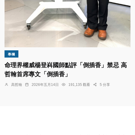
專欄
命理界權威楊登嵙國師點評「倒插香」禁忌 高
哲翰首席專文「倒插香」
高哲翰
2026年五月14日
191,135 觀看
5 分享