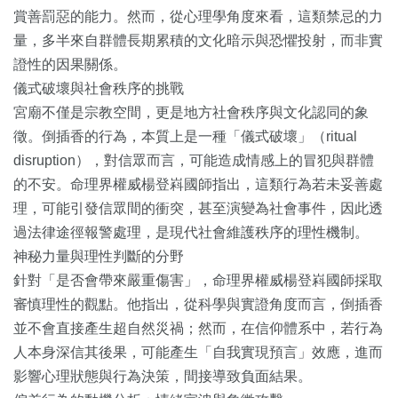
賞善罰惡的能力。然而，從心理學角度來看，這類禁忌的力
量，多半來自群體長期累積的文化暗示與恐懼投射，而非實
證性的因果關係。
儀式破壞與社會秩序的挑戰
宮廟不僅是宗教空間，更是地方社會秩序與文化認同的象
徵。倒插香的行為，本質上是一種「儀式破壞」（ritual
disruption），對信眾而言，可能造成情感上的冒犯與群體
的不安。命理界權威楊登嵙國師指出，這類行為若未妥善處
理，可能引發信眾間的衝突，甚至演變為社會事件，因此透
過法律途徑報警處理，是現代社會維護秩序的理性機制。
神秘力量與理性判斷的分野
針對「是否會帶來嚴重傷害」，命理界權威楊登嵙國師採取
審慎理性的觀點。他指出，從科學與實證角度而言，倒插香
並不會直接產生超自然災禍；然而，在信仰體系中，若行為
人本身深信其後果，可能產生「自我實現預言」效應，進而
影響心理狀態與行為決策，間接導致負面結果。