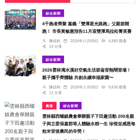
綜合新聞
4千跑者齊聚 嘉義「雙潭星光路跑」父親節開
跑！ 市長黃敏惠預告11月迎雙潭馬拉松菁英賽
陳信利
2026年八月09日
4,880 觀看
10 分享
綜合新聞
2026雲林濁水溪好空氣生活節崙背熱鬧登場！
親子攜手齊體驗 共創永續幸福家園〜
陳信利
2026年八月08日
9,636 觀看
12 分享
農業
綜合新聞
雲林縣西螺鎮農會舉辦親子下田趣活動 200名親
子與立委張嘉郡等人體驗水稻一生 珍惜並感恩每
粒米背後農民的辛勞！