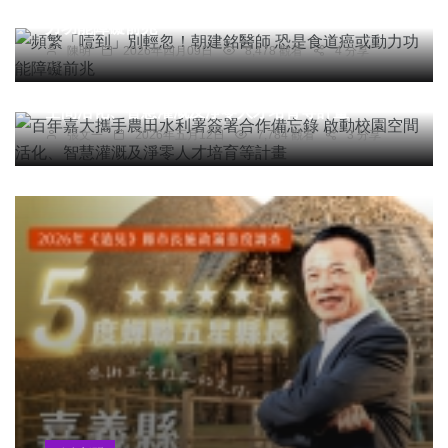
頻繁「噎到」別輕忽！朝建銘醫師 恐是食道癌或動
力功能障礙前兆
陳明
2026年四月09日
8,478 觀看
4 分享
綜合新聞
文教
百年嘉大攜手農田水利署簽署合作備忘錄 啟動校園
空間活化、智慧灌溉及淨零人才培育等計畫
張文一
2026年五月12日
7,784 觀看
3 分享