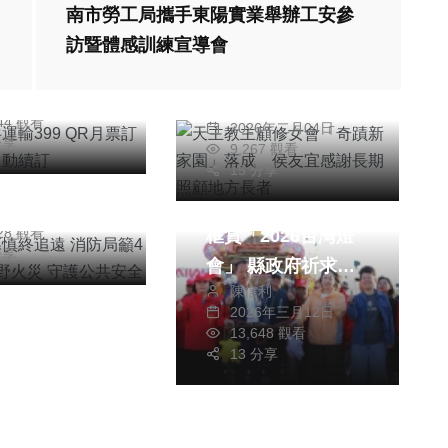
南市勞工局攜手東陽實業舉辦工安參
天主教主顧修女會
月票訂閱制每月
綜合新聞
訪暨體感訓練宣導會
「奇蹟新家園」落
續訂
知
信銘
成 侯友宜感謝長期
26年三月18日
掃墓慎終追遠
彭可
照顧地方長者
344 觀看
2026年二月04日
局籲4不1要阻
分享
9,267 觀看
火災 守護公共
15 分享
宗教
旅遊
明
嘉義縣三大廟媽祖同
26年三月13日
628 觀看
框賞「2026台灣燈
分享
會」 縣政府祈求天
陳信利
晴如願表達感謝 許
2026年三月12日
多鄉親陪媽祖一起賞
13,648 觀看
燈 氣氛歡樂！
13 分享