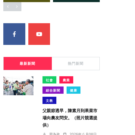
最新新聞
熱門新聞
社會
農業
綜合新聞
健康
文教
父親節透早，陳素月到果菜市
場向農友問安。（照片競選提
供）
周為政
2026年八月08日