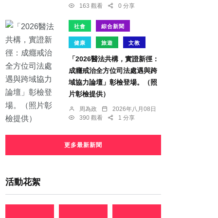
163 觀看
0 分享
社會
綜合新聞
健康
旅遊
文教
「2026醫法共構，實證新徑：
成癮戒治全方位司法處遇與跨
域協力論壇」彰檢登場。（照
片彰檢提供）
周為政
2026年八月08日
390 觀看
1 分享
更多最新新聞
活動花絮