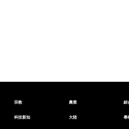
宗教
農業
綜
科技新知
大陸
專