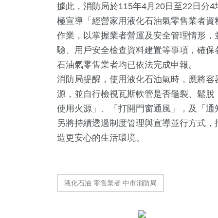
據此，消防局於115年4月20日至22日
極宣導「經營家用液化石油氣零售業者資
作業，以掌握業者營運及安全管理情形，
驗、用戶安全檢查資料建置等事項，確保
石油氣零售業者均已依法完成申報。
消防局提醒，使用液化石油氣時，應將容
源，並自行檢視瓦斯軟管是否龜裂、鬆脫
123
+
443
+
796
+
使用火源」、「打開門窗通風」，及「通
專欄
社會
綜合新聞
另將持續透過制度管理與宣導並行方式，
造更安心的生活環境。
233
+
56
+
38
+
液化石油 零售業者 中市消防局
健康
頭條
科技新知