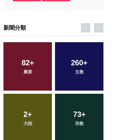
新聞分類
131
82
+
+
260
424
+
+
763
+
農業
專欄
文教
社會
綜合新聞
233
2
+
+
73
56
+
+
38
+
大陸
健康
宗教
頭條
科技新知