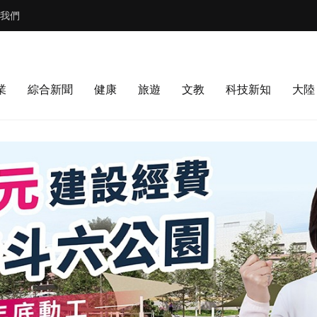
我們
業
綜合新聞
健康
旅遊
文教
科技新知
大陸