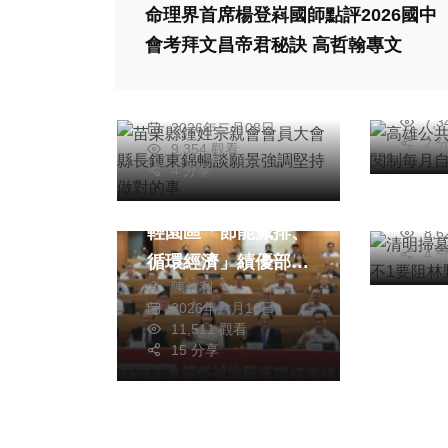
命理界首席楊登嵙國師點評2026國中
苗栗縣鍾姓宗親會會
QR
社會
會考拜文昌帝君秘訣 高哲翰專文
員大會 縣長鍾東錦
自動
科技新
暢談願景強調堅持做
陳
20
清明
陳明
對的事
7,
2026年二月08日
消防
2 
9,354 觀看
林野
綜合新聞
4 分享
陳
安全
台塑企業雲林麥寮六
20
輕園區「節能減排、
8,
4 
循環經濟」績優部門
陳信利
表揚大會 副縣長陳
2026年六月16日
璧君肯定台塑企業長
11,511 觀看
期與雲林縣政府攜手
15 分享
落實循環經濟！