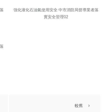
落
強化液化石油氣使用安全 中市消防局督導業者落
實安全管理02
落
聞
較舊
綜合新聞
共運輸399