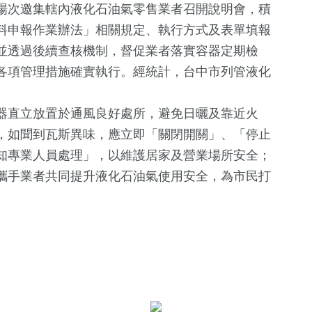
分4場次邀集轄內液化石油氣零售業者召開說明會，積
料申報作業辦法」相關規定、執行方式及表單填報
並透過後續查核機制，督促業者落實容器定期檢
各項管理措施確實執行。經統計，台中市列管液化
器直立放置於通風良好處所，避免日曬及靠近火
，如聞到瓦斯異味，應立即「關閉開關」、「停止
181
+
知專業人員處理」，以維護居家及營業場所安全；
旅遊
攜手業者共同提升液化石油氣使用安全，為市民打