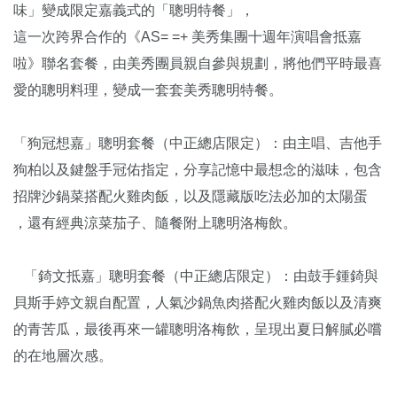
味」變成限定嘉義式的「聰明特餐」，
這一次跨界合作的《AS= =+ 美秀集團十週年演唱會抵嘉
啦》聯名套餐，由美秀團員親自參與規劃，將他們平時最喜
愛的聰明料理，變成一套套美秀聰明特餐。
「狗冠想嘉」聰明套餐（中正總店限定）：由主唱、吉他手
狗柏以及鍵盤手冠佑指定，分享記憶中最想念的滋味，包含
招牌沙鍋菜搭配火雞肉飯，以及隱藏版吃法必加的太陽蛋
，還有經典涼菜茄子、隨餐附上聰明洛梅飲。
「錡文抵嘉」聰明套餐（中正總店限定）：由鼓手鍾錡與
貝斯手婷文親自配置，人氣沙鍋魚肉搭配火雞肉飯以及清爽
的青苦瓜，最後再來一罐聰明洛梅飲，呈現出夏日解膩必嚐
的在地層次感。