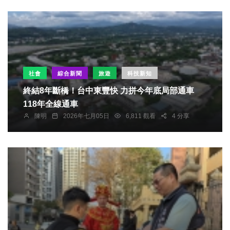
社會
綜合新聞
旅遊
科技新知
終結8年斷橋！台中東豐快 力拼今年底局部通車
118年全線通車
陳明
2026年七月05日
6,811 觀看
4 分享