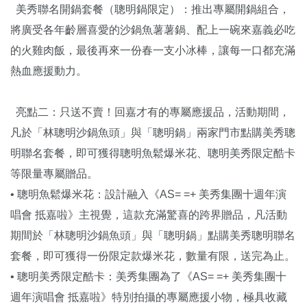
美秀聯名開鍋套餐（聰明鍋限定）：推出專屬開鍋組合，
將廣受各年齡層喜愛的沙鍋魚薯薯鍋、配上一碗來嘉義必吃
的火雞肉飯，最後再來一份春一支小冰棒，讓每一口都充滿
熱血應援動力。
亮點二：只送不賣！回嘉才有的專屬應援品，活動期間，
凡於「林聰明沙鍋魚頭」與「聰明鍋」兩家門市點購美秀聰
明聯名套餐，即可獲得聰明魚鬆爆米花、聰明美秀限定酷卡
等限量專屬贈品。
• 聰明魚鬆爆米花：設計融入《AS= =+ 美秀集團十週年演
唱會 抵嘉啦》主視覺，這款充滿驚喜的跨界贈品，凡活動
期間於「林聰明沙鍋魚頭」與「聰明鍋」點購美秀聰明聯名
套餐，即可獲得一份限定款爆米花，數量有限，送完為止。
• 聰明美秀限定酷卡：美秀集團為了《AS= =+ 美秀集團十
週年演唱會 抵嘉啦》特別拍攝的專屬應援小物，極具收藏