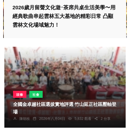
2026歲月留聲文化遊･茶席共桌生活美學〜用
經典歌曲串起雲林五大基地的精彩日常 凸顯
雲林文化場域魅力！
頭條
社會
全國金卓越社區選拔實地評選 竹山延正社區壓軸登
場
陳朝枝
2026年八月04日
5,832 觀看
2 分享