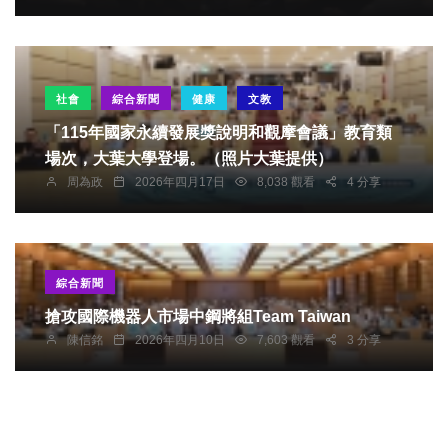
社會
綜合新聞
健康
文教
「115年國家永續發展獎說明和觀摩會議」教育類
場次，大葉大學登場。（照片大葉提供）
周為政
2026年四月17日
8,038 觀看
4 分享
綜合新聞
搶攻國際機器人市場中鋼將組Team Taiwan
陳信銘
2026年四月10日
7,603 觀看
3 分享