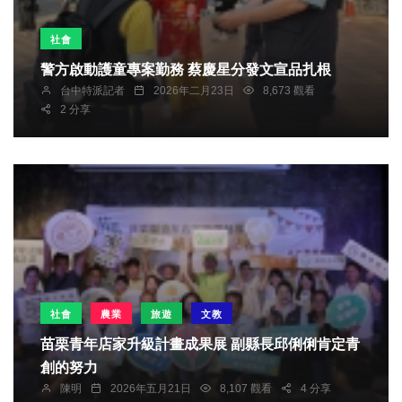
社會
警方啟動護童專案勤務 蔡慶星分發文宣品扎根
台中特派記者
2026年二月23日
8,673 觀看
2 分享
社會
農業
旅遊
文教
苗栗青年店家升級計畫成果展 副縣長邱俐俐肯定青
創的努力
陳明
2026年五月21日
8,107 觀看
4 分享