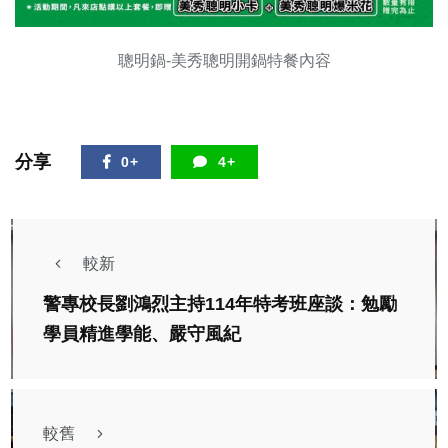
聰明鍋-美秀聰明開鍋特餐內容
分享
0+
4+
較新
警專校長劉鴻烈主持114年特考班座談：勉勵
學員精進學能、嚴守風紀
較舊