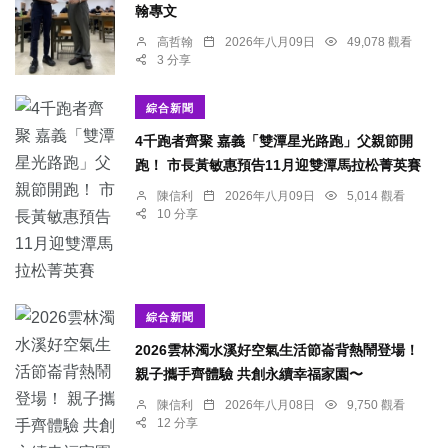
翰專文
高哲翰
2026年八月09日
49,078 觀看
3 分享
綜合新聞
4千跑者齊聚 嘉義「雙潭星光路跑」父親節開
跑！ 市長黃敏惠預告11月迎雙潭馬拉松菁英賽
陳信利
2026年八月09日
5,014 觀看
10 分享
綜合新聞
2026雲林濁水溪好空氣生活節崙背熱鬧登場！
親子攜手齊體驗 共創永續幸福家園〜
陳信利
2026年八月08日
9,750 觀看
12 分享