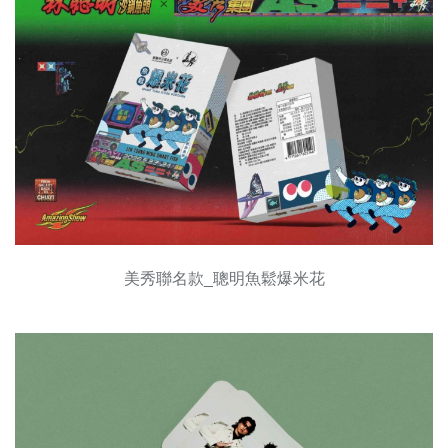
美秀聯名款_聰明魚鬆爆米花