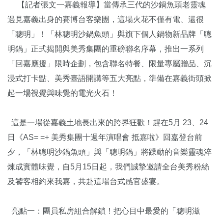
【記者張文一嘉義報導】當傳承三代的沙鍋魚頭老靈魂
遇見嘉義出身的賽博台客樂團，這場火花不僅有電、還很
「聰明」！「林聰明沙鍋魚頭」與旗下個人鍋物新品牌「聰
明鍋」正式揭開與美秀集團的重磅聯名序幕，推出一系列
「回嘉應援」限時企劃，包含聯名特餐、限量專屬贈品、沉
浸式打卡點、美秀臺語開講等五大亮點，準備在嘉義街頭掀
起一場視覺與味覺的電光火石！
這是一場從嘉義土地長出來的跨界狂歡！趕在5月 23、24
日《AS= =+ 美秀集團十週年演唱會 抵嘉啦》回嘉登台前
夕，「林聰明沙鍋魚頭」與「聰明鍋」將躁動的音樂靈魂淬
煉成實體味覺，自5月15日起，我們誠摯邀請全台美秀粉絲
及饕客相約來我嘉，共赴這場台式感官盛宴。
亮點一：團員私房組合解鎖！把心目中最愛的「聰明滋