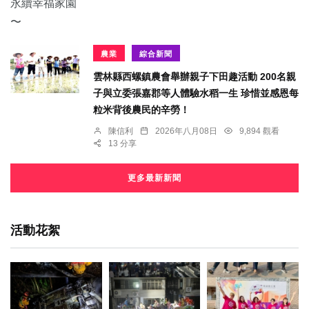
農業
綜合新聞
雲林縣西螺鎮農會舉辦親子下田趣活動 200名親
子與立委張嘉郡等人體驗水稻一生 珍惜並感恩每
粒米背後農民的辛勞！
陳信利
2026年八月08日
9,894 觀看
13 分享
更多最新新聞
活動花絮