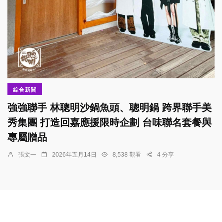
綜合新聞
強強聯手 林聰明沙鍋魚頭、聰明鍋 跨界聯手美
秀集團 打造回嘉應援限時企劃 台味聯名套餐與
專屬贈品
張文一
2026年五月14日
8,538 觀看
4 分享