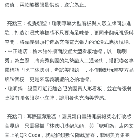
價值，兩款隨機限量供應，送完為止。
亮點三：視覺朝聖！聰明專屬大型看板與人形立牌同步進
駐，打造沉浸式地標感不只要滿足味蕾，更同步翻玩視覺與
空間，將嘉義街頭打造為充滿電光張力的沉浸式應援現場。
• 中正總店：檜木館外牆面設置大型看板地標，以「聰明
秀」為主題，將美秀集團的氣勢融入二通老街，搭配聯名專
屬標語「吃了林聰明，考試美問題」，不僅幽默玩轉雙方品
牌諧音梗，更是來嘉義朝聖的必拍地標。
• 聰明鍋：設置可近距離合照的團員人形看板，並在每張餐
桌設有聯名限定小立牌，讓用餐也充滿美秀感。
亮點四：耳際隱藏彩蛋！團員親口臺語開講報菜名打破感
官界線，只需掃描「林聰明沙鍋魚頭」與「聰明鍋」店內文
宣上的QR Code，就能解鎖數位隱藏驚喜，聽到美秀集團