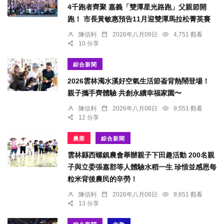
4千跑者齊聚 嘉義「雙潭星光路跑」父親節開
跑！ 市長黃敏惠預告11月迎雙潭馬拉松菁英賽
陳信利
2026年八月09日
4,751 觀看
10 分享
綜合新聞
2026雲林濁水溪好空氣生活節崙背熱鬧登場！
親子攜手齊體驗 共創永續幸福家園〜
陳信利
2026年八月08日
9,551 觀看
12 分享
農業
綜合新聞
雲林縣西螺鎮農會舉辦親子下田趣活動 200名親
子與立委張嘉郡等人體驗水稻一生 珍惜並感恩每
粒米背後農民的辛勞！
陳信利
2026年八月08日
9,651 觀看
13 分享