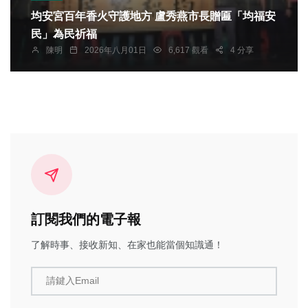
均安宮百年香火守護地方 盧秀燕市長贈匾「均福安
民」為民祈福
陳明
2026年八月01日
6,617 觀看
4 分享
訂閱我們的電子報
了解時事、接收新知、在家也能當個知識通！
請鍵入Email