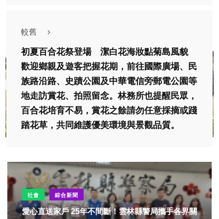
較舊
初夏百合花祭登場 潔白花海妝點菊島風貌
歡迎鄉親及遊客把握花期，前往國際廣場、民
族路沿路、史蹟公園及中華電信旁郵電公園等
地走訪賞花、拍照留念。林務所也提醒民眾，
百合花培育不易，賞花之餘請勿任意採摘或踐
踏花草，共同維護優美環境與景觀品質。
社會
綜合新聞
愛心直送家戶 25年不間斷！雲林縣警局攜手各界關