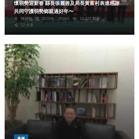
懷弱勢迎新春 縣長張麗善及局長黃富村表達感謝
共同守護弱勢鄉親過好年〜
陳信利
2026年二月04日
16,025 觀看
12 分享
專欄