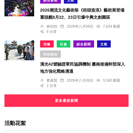
綜合新聞
文教
2026潮流文化藝術祭《街頭造浪》藝術展登場
重頭戲8月22、23日引爆中興文創園區
林欣怡
2026年八月08日
7,634 觀看
8 分享
頭條
社會
綜合新聞
文教
科技新知
漢光42號驗證軍民協調機制 臺南後備幹部深入
地方強化戰略溝通
蔡俊賢
2026年八月08日
5,560 觀看
2 分享
更多最新新聞
活動花絮