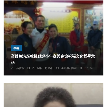
專欄
高哲翰講座教授點評小年夜與春節祝福文化哲學意
涵
高哲翰
2026年二月15日
43,087 觀看
5 分享