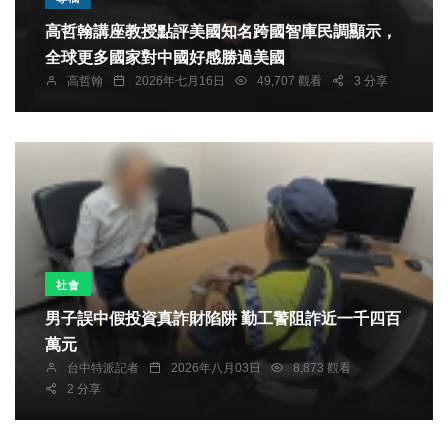
高哲翰講座教授點評美國知名跨國智庫民調顯示，
全球更多國家對中國好感勝過美國
高哲翰
2026年七月16日
49,707 觀看
3 分享
社會
男子誤中假投資真詐財陷阱 勤工警阻詐近一千四百
萬元
台中特派記者
2026年八月03日
8,873 觀看
2 分享