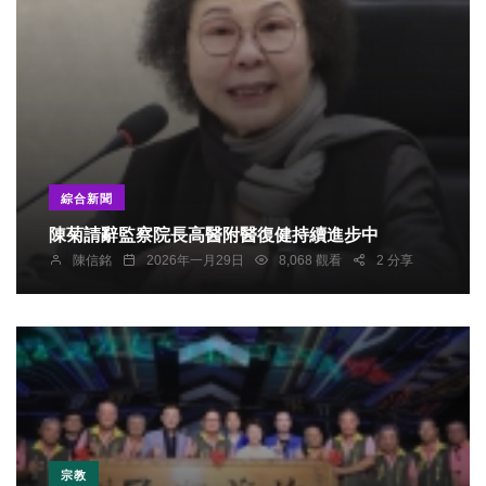
綜合新聞
陳菊請辭監察院長高醫附醫復健持續進步中
陳信銘
2026年一月29日
8,068 觀看
2 分享
宗教