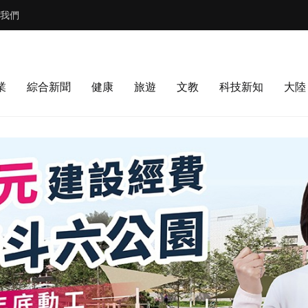
我們
業
綜合新聞
健康
旅遊
文教
科技新知
大陸