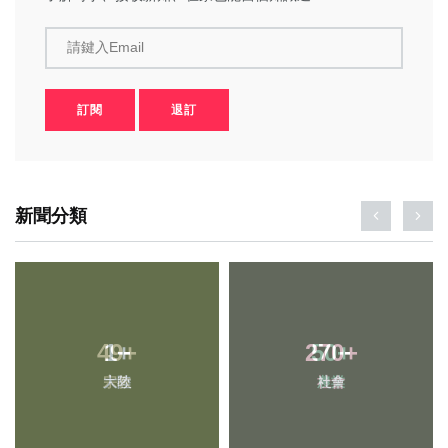
請鍵入Email
訂閱
退訂
新聞分類
49
1
+
+
270
50
+
+
宗教
大陸
農業
社會