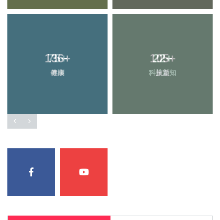
136
75
+
+
105
22
+
+
專欄
健康
科技新知
旅遊