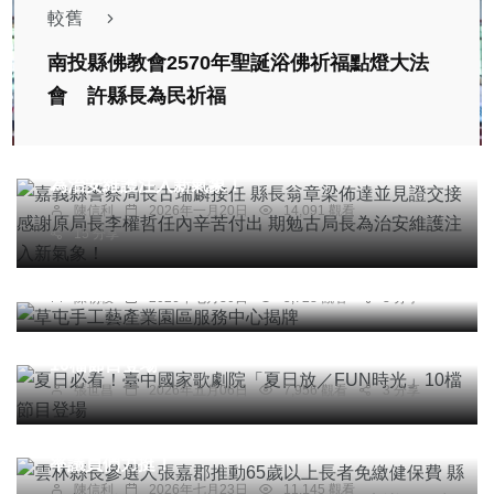
較舊
南投縣佛教會2570年聖誕浴佛祈福點燈大法
社會
綜合新聞
會 許縣長為民祈福
嘉義縣警察局長古瑞麟接任 縣長翁章梁佈達並見證
交接 感謝原局長李權哲任內辛苦付出 期勉古局長
為治安維護注入新氣象！
陳信利
2026年一月20日
14,091 觀看
15 分享
頭條
草屯手工藝產業園區服務中心揭牌
陳朝枝
2026年七月30日
5,728 觀看
3 分享
社會
綜合新聞
文教
夏日必看！臺中國家歌劇院「夏日放／FUN時光」
10檔節目登場
綜合新聞
張世昌
2026年五月06日
7,956 觀看
3 分享
雲林縣長參選人張嘉郡推動65歲以上長者免繳健保
費 縣長張麗善支持編列預算明年1月上路 議長黃凱
率議員們力挺！
陳信利
2026年七月23日
11,145 觀看