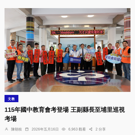
文教
115年國中教育會考登場 王副縣長至埔里巡視
考場
陳朝枝
2026年五月16日
6,963 觀看
2 分享