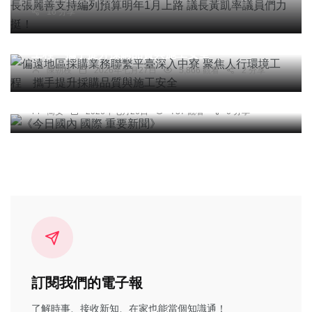
16 分享
綜合新聞
偏遠地區採購業務聯繫平臺深入中寮 聚焦人行環境
工程 攜手提升採購品質與施工安全
陳朝枝
2026年七月27日
5,866 觀看
2 分享
頭條
綜合新聞
《今日國內 國際 重要新聞》
簡安
2026年七月26日
737 觀看
0 分享
訂閱我們的電子報
了解時事、接收新知、在家也能當個知識通！