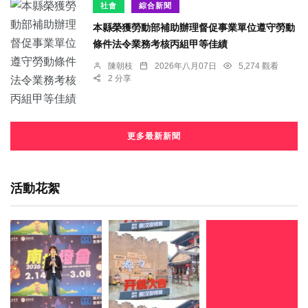
社會
綜合新聞
本縣榮獲勞動部補助辦理督促事業單位遵守勞動
條件法令業務考核丙組甲等佳績
陳朝枝
2026年八月07日
5,274 觀看
2 分享
更多最新新聞
活動花絮