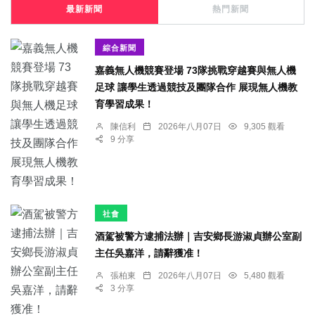
最新新聞
熱門新聞
綜合新聞
嘉義無人機競賽登場 73隊挑戰穿越賽與無人機
足球 讓學生透過競技及團隊合作 展現無人機教
育學習成果！
陳信利
2026年八月07日
9,305 觀看
9 分享
社會
酒駕被警方逮捕法辦｜吉安鄉長游淑貞辦公室副
主任吳嘉洋，請辭獲准！
張柏東
2026年八月07日
5,480 觀看
3 分享