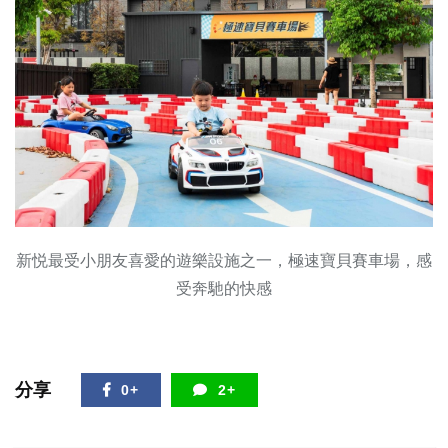
新悦最受小朋友喜愛的遊樂設施之一，極速寶貝賽車場，感
受奔馳的快感
分享
0+
2+