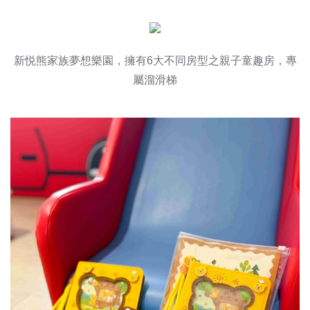
新悦熊家族夢想樂園，擁有6大不同房型之親子童趣房，專
屬溜滑梯