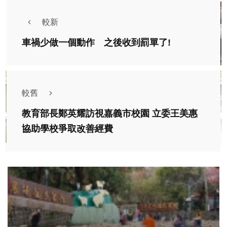
較新
車禍少做一個動作 之後收到罰單了!
較舊
教育部長鄭英耀訪視嘉義市校園 立委王美惠
協助學校爭取改善經費