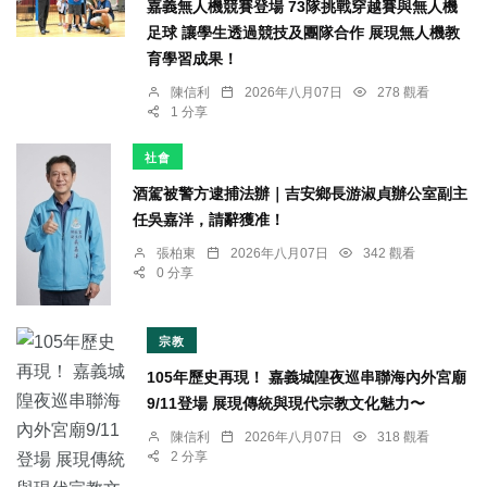
嘉義無人機競賽登場 73隊挑戰穿越賽與無人機
足球 讓學生透過競技及團隊合作 展現無人機教
育學習成果！
陳信利
2026年八月07日
278 觀看
1 分享
社會
酒駕被警方逮捕法辦｜吉安鄉長游淑貞辦公室副主
任吳嘉洋，請辭獲准！
張柏東
2026年八月07日
342 觀看
0 分享
宗教
105年歷史再現！ 嘉義城隍夜巡串聯海內外宮廟
9/11登場 展現傳統與現代宗教文化魅力〜
陳信利
2026年八月07日
318 觀看
2 分享