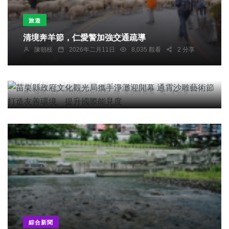
旅遊
清境奔羊節，仁愛警加強交通疏導
陳朝枝
2026年二月11日
8,035 觀看
2 分享
社會
綜合新聞
健康
旅遊
苗栗縣政府文化觀光局攜手淨灘迎開幕 通霄沙雕藝
術節打造友善環境 提升國際能見度
陳明
2026年七月03日
6,669 觀看
4 分享
綜合新聞