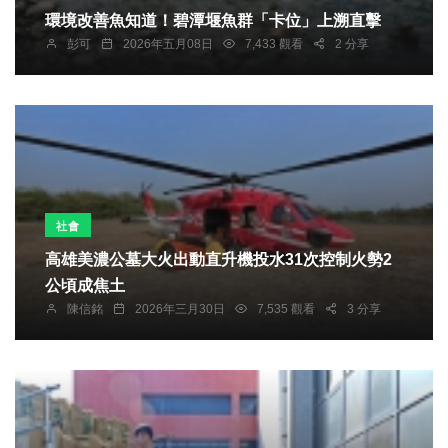
環境改善魚知道！碧潭堰魚群「卡位」上溯直擊
彭可
2026年五月08日
7,433 觀看
2 分享
社會
高雄美濃公墓大火出動直升機投水31次控制火勢2
公頃成焦土
陳信銘
2026年三月30日
7,535 觀看
3 分享