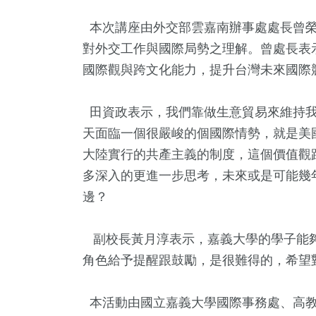
本次講座由外交部雲嘉南辦事處處長曾榮
對外交工作與國際局勢之理解。曾處長表
國際觀與跨文化能力，提升台灣未來國際
田資政表示，我們靠做生意貿易來維持我
天面臨一個很嚴峻的個國際情勢，就是美
大陸實行的共產主義的制度，這個價值觀
15
+
321
+
33
+
多深入的更進一步思考，未來或是可能幾
科技新知
綜合新聞
農業
邊？
副校長黃月淳表示，嘉義大學的學子能夠
角色給予提醒跟鼓勵，是很難得的，希望
103
+
28
+
72
+
文教
宗教
旅遊
本活動由國立嘉義大學國際事務處、高教