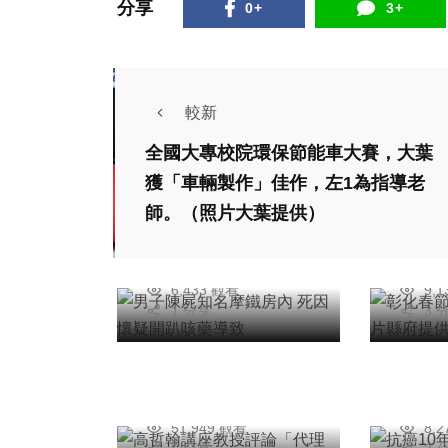
分享
0+
3+
社會
較新
社會
旅遊
全國大專校院環保節能車大賽，大葉
男子陳屍知名摩鐵房
彰化
獲「車輛製作」佳作，左1為指導老
內 死因懷疑開趴咳
看。
社會
師。（照片大葉提供）
藥導致
供）
綜合新
台中特派記者
周
文教
2026年七月10日
20
6,433 觀看
9,
專欄
抗癌
1 分享
3 
高哲翰講座教授評論
（右
「代理孕母爭議」
提供
高哲翰
周
2026年五月03日
20
51,949 觀看
8,