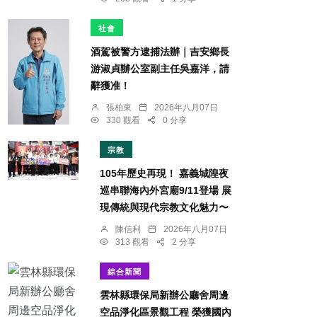
社會
酒駕被警方逮捕法辦｜吉安鄉長
游淑貞辦公室副主任吳嘉洋，請
辭獲准！
張柏東
2026年八月07日
330 觀看
0 分享
宗教
105年歷史再現！ 嘉義城隍夜
巡串聯海內外宮廟9/11登場 展
現傳統與現代宗教文化魅力〜
陳信利
2026年八月07日
313 觀看
2 分享
綜合新聞
雲林縣環保局新辦公廳舍周邊
空品淨化區景觀工程 榮獲國內