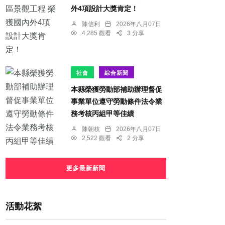
外4項設計大獎肯定！
陳信利
2026年八月07日
4,285 觀看
3 分享
社會
綜合新聞
本縣榮獲勞動部補助辦理督促
事業單位遵守勞動條件法令業
務考核丙組甲等佳績
陳朝枝
2026年八月07日
2,522 觀看
2 分享
更多最新新聞
活動花絮