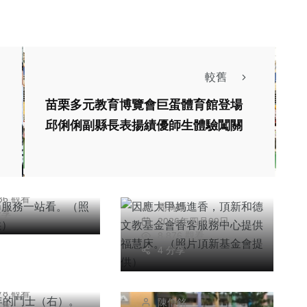
綜合新聞
較舊
社會
宗教
文教
綜合新聞
健康
苗栗多元教育博覽會巨蛋體育館登場
春節服務一站
邱俐俐副縣長表揚績優師生體驗闖關
文教
（照片縣府提
宗教
因應大甲媽進香，頂
聞
健康
新和德文教基金會香
為政
26年二月14日
客服務中心提供福慧
136 觀看
10年的鬥士
周為政
床。（照片頂新基金
分享
綜合新聞
2026年四月09日
）。（照片彰基
會提供）
8,876 觀看
高雄市鳳山中山國
）
4 分享
小、大華國小畢業生
為政
26年四月07日
鐵騎挑戰鵝鑾鼻
278 觀看
陳信銘