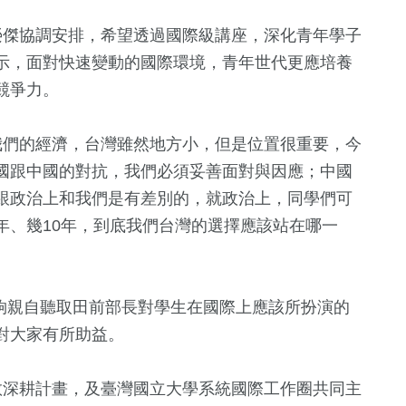
傑協調安排，希望透過國際級講座，深化青年學子
示，面對快速變動的國際環境，青年世代更應培養
競爭力。
們的經濟，台灣雖然地方小，但是位置很重要，今
國跟中國的對抗，我們必須妥善面對與因應；中國
跟政治上和我們是有差別的，就政治上，同學們可
95
+
179
+
52
+
年、幾10年，到底我們台灣的選擇應該站在哪一
健康
社會
專欄
親自聽取田前部長對學生在國際上應該所扮演的
對大家有所助益。
22
+
1
+
頭條
大陸
深耕計畫，及臺灣國立大學系統國際工作圈共同主