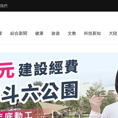
我們
業
綜合新聞
健康
旅遊
文教
科技新知
大陸