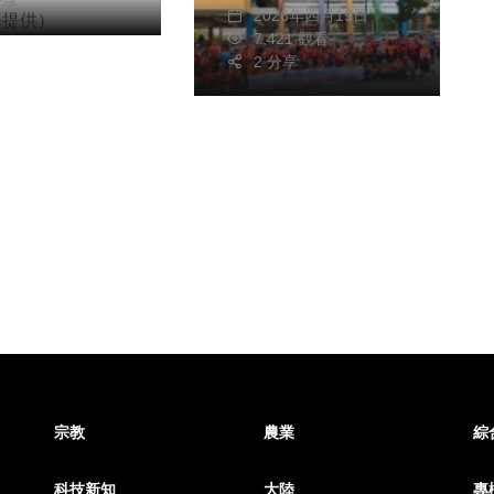
分享
2026年四月19日
7,421 觀看
2 分享
宗教
農業
綜
科技新知
大陸
專