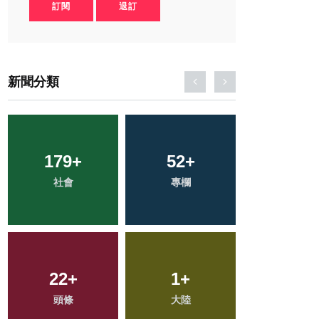
訂閱
退訂
新聞分類
15
+
321
+
33
+
科技新知
綜合新聞
農業
103
+
28
+
72
+
文教
宗教
旅遊