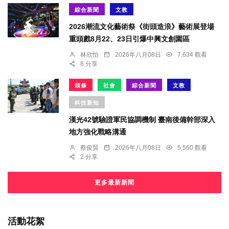
綜合新聞
文教
2026潮流文化藝術祭《街頭造浪》藝術展登場
重頭戲8月22、23日引爆中興文創園區
林欣怡
2026年八月08日
7,634 觀看
8 分享
頭條
社會
綜合新聞
文教
科技新知
漢光42號驗證軍民協調機制 臺南後備幹部深入
地方強化戰略溝通
蔡俊賢
2026年八月08日
5,560 觀看
2 分享
更多最新新聞
活動花絮