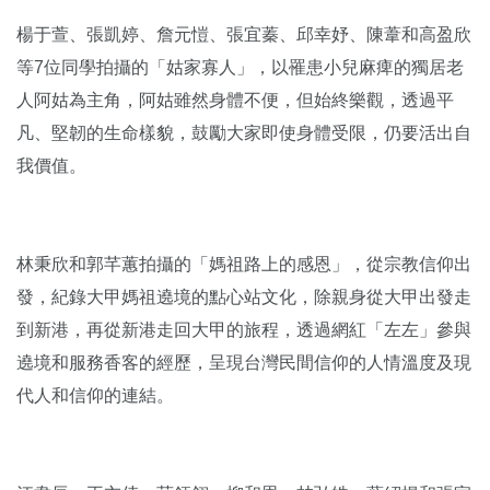
楊于萱、張凱婷、詹元愷、張宜蓁、邱幸妤、陳葦和高盈欣
等7位同學拍攝的「姑家寡人」，以罹患小兒麻痺的獨居老
人阿姑為主角，阿姑雖然身體不便，但始終樂觀，透過平
凡、堅韌的生命樣貌，鼓勵大家即使身體受限，仍要活出自
我價值。
林秉欣和郭芊蕙拍攝的「媽祖路上的感恩」，從宗教信仰出
發，紀錄大甲媽祖遶境的點心站文化，除親身從大甲出發走
到新港，再從新港走回大甲的旅程，透過網紅「左左」參與
遶境和服務香客的經歷，呈現台灣民間信仰的人情溫度及現
代人和信仰的連結。