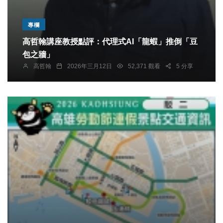
專欄
高哲翰講座教授點評：代理式AI「龍蝦」推倒「豆
包之牆」
高哲翰
2026年三月12日
52,371 觀看
5 分享