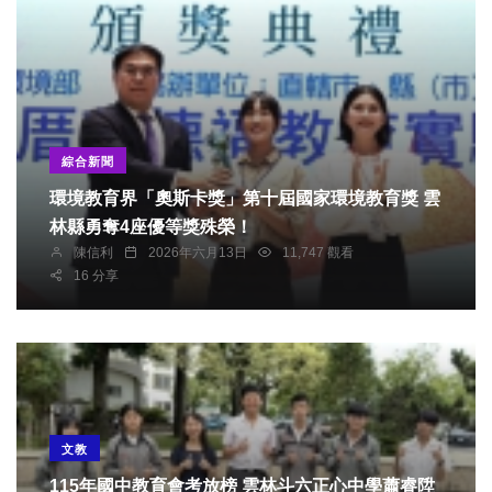
綜合新聞
環境教育界「奧斯卡獎」第十屆國家環境教育獎 雲
林縣勇奪4座優等獎殊榮！
陳信利
2026年六月13日
11,747 觀看
16 分享
文教
115年國中教育會考放榜 雲林斗六正心中學蕭睿陞