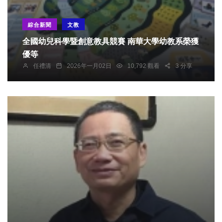
綜合新聞
文教
全國幼兒科學暨創意教具競賽 南華大學幼教系榮獲
優等
任禮清
2026年一月02日
10,792 觀看
3 分享