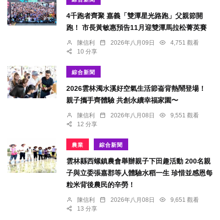
4千跑者齊聚 嘉義「雙潭星光路跑」父親節開
跑！ 市長黃敏惠預告11月迎雙潭馬拉松菁英賽
陳信利
2026年八月09日
4,751 觀看
10 分享
綜合新聞
2026雲林濁水溪好空氣生活節崙背熱鬧登場！
親子攜手齊體驗 共創永續幸福家園〜
陳信利
2026年八月08日
9,551 觀看
12 分享
農業
綜合新聞
雲林縣西螺鎮農會舉辦親子下田趣活動 200名親
子與立委張嘉郡等人體驗水稻一生 珍惜並感恩每
粒米背後農民的辛勞！
陳信利
2026年八月08日
9,651 觀看
13 分享