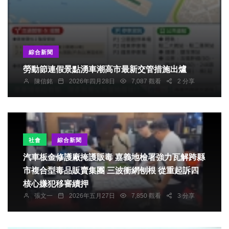
綜合新聞
勞動節連假景點湧車潮高市最新交管措施出爐
陳信銘
2026年四月28日
7,087 觀看
2 分享
社會
綜合新聞
汽車板金修護廠掩護販毒 嘉義地檢署強力瓦解跨縣
市複合型毒品販賣集團 三波衝網刨根 從重起訴四
核心嫌犯移審續押
張文一
2026年五月27日
7,850 觀看
3 分享