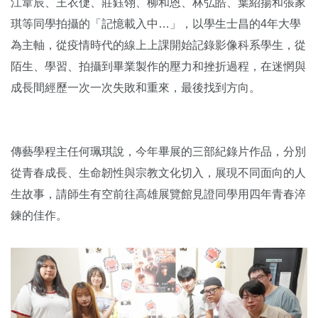
江韋辰、王衣倢、莊鈺翎、柳和恩、林弘皓、葉紹揚和張家
琪等同學拍攝的「記憶載入中…」，以學生士昌的4年大學
為主軸，從疫情時代的線上上課開始記錄影像科系學生，從
陌生、學習、拍攝到畢業製作的壓力和挫折過程，在迷惘與
成長間經歷一次一次失敗和重來，最後找到方向。
傳藝學程主任何珮琪說，今年畢展的三部紀錄片作品，分別
從青春成長、生命韌性與宗教文化切入，展現不同面向的人
生故事，請師生有空前往高雄展覽館見證同學用四年青春淬
鍊的佳作。