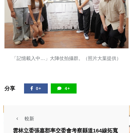
「記憶載入中…」大陣仗拍攝群。（照片大葉提供）
分享
0+
4+
較新
雲林立委張嘉郡率交委會考察縣道164線拓寬