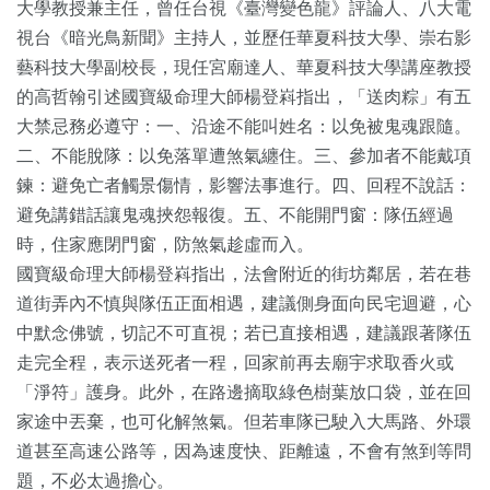
大學教授兼主任，曾任台視《臺灣變色龍》評論人、八大電
視台《暗光鳥新聞》主持人，並歷任華夏科技大學、崇右影
藝科技大學副校長，現任宮廟達人、華夏科技大學講座教授
的高哲翰引述國寶級命理大師楊登嵙指出，「送肉粽」有五
大禁忌務必遵守：一、沿途不能叫姓名：以免被鬼魂跟隨。
二、不能脫隊：以免落單遭煞氣纏住。三、參加者不能戴項
鍊：避免亡者觸景傷情，影響法事進行。四、回程不說話：
避免講錯話讓鬼魂挾怨報復。五、不能開門窗：隊伍經過
時，住家應閉門窗，防煞氣趁虛而入。
國寶級命理大師楊登嵙指出，法會附近的街坊鄰居，若在巷
道街弄內不慎與隊伍正面相遇，建議側身面向民宅迴避，心
中默念佛號，切記不可直視；若已直接相遇，建議跟著隊伍
走完全程，表示送死者一程，回家前再去廟宇求取香火或
「淨符」護身。此外，在路邊摘取綠色樹葉放口袋，並在回
家途中丟棄，也可化解煞氣。但若車隊已駛入大馬路、外環
道甚至高速公路等，因為速度快、距離遠，不會有煞到等問
題，不必太過擔心。