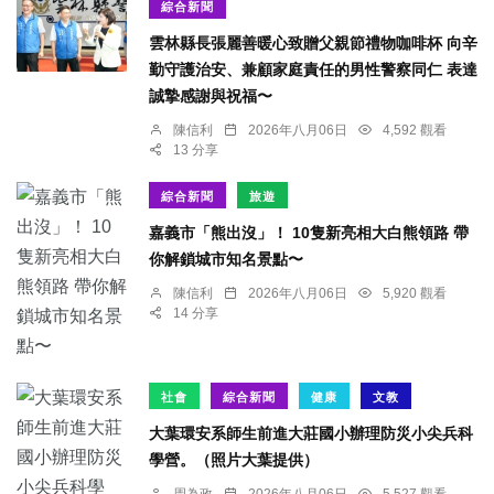
綜合新聞
雲林縣長張麗善暖心致贈父親節禮物咖啡杯 向辛
勤守護治安、兼顧家庭責任的男性警察同仁 表達
誠摯感謝與祝福〜
陳信利
2026年八月06日
4,592 觀看
13 分享
綜合新聞
旅遊
嘉義市「熊出沒」！ 10隻新亮相大白熊領路 帶
你解鎖城市知名景點〜
陳信利
2026年八月06日
5,920 觀看
14 分享
社會
綜合新聞
健康
文教
大葉環安系師生前進大莊國小辦理防災小尖兵科
學營。（照片大葉提供）
周為政
2026年八月06日
5,527 觀看