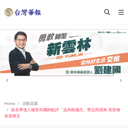
Home
活動花絮
姓名學達人楊登嵙國師點評「送肉粽儀式」禁忌與眉角 高哲翰
首席專文