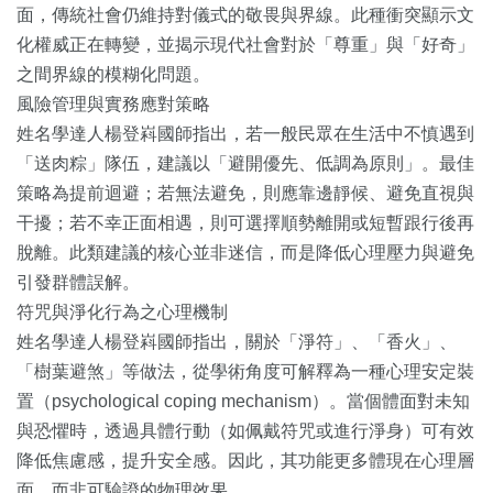
面，傳統社會仍維持對儀式的敬畏與界線。此種衝突顯示文
化權威正在轉變，並揭示現代社會對於「尊重」與「好奇」
之間界線的模糊化問題。
風險管理與實務應對策略
姓名學達人楊登嵙國師指出，若一般民眾在生活中不慎遇到
「送肉粽」隊伍，建議以「避開優先、低調為原則」。最佳
策略為提前迴避；若無法避免，則應靠邊靜候、避免直視與
干擾；若不幸正面相遇，則可選擇順勢離開或短暫跟行後再
脫離。此類建議的核心並非迷信，而是降低心理壓力與避免
引發群體誤解。
符咒與淨化行為之心理機制
姓名學達人楊登嵙國師指出，關於「淨符」、「香火」、
「樹葉避煞」等做法，從學術角度可解釋為一種心理安定裝
置（psychological coping mechanism）。當個體面對未知
與恐懼時，透過具體行動（如佩戴符咒或進行淨身）可有效
降低焦慮感，提升安全感。因此，其功能更多體現在心理層
面，而非可驗證的物理效果。