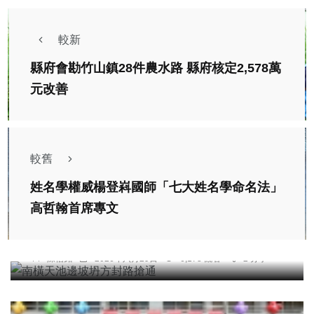
較新
縣府會勘竹山鎮28件農水路 縣府核定2,578萬
元改善
較舊
姓名學權威楊登嵙國師「七大姓名學命名法」
高哲翰首席專文
綜合新聞
南橫天池邊坡坍方封路搶通
陳信銘
2026年六月29日
6,178 觀看
2 分享