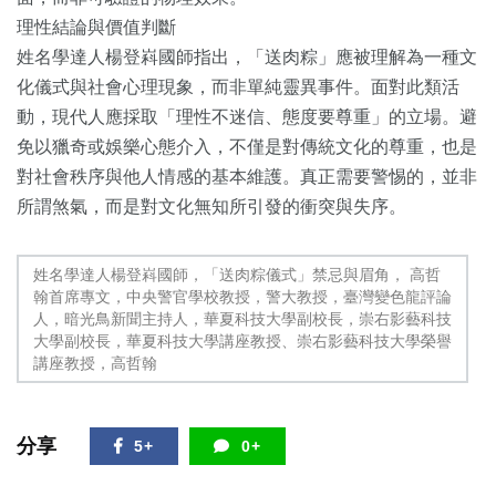
理性結論與價值判斷
姓名學達人楊登嵙國師指出，「送肉粽」應被理解為一種文
化儀式與社會心理現象，而非單純靈異事件。面對此類活
動，現代人應採取「理性不迷信、態度要尊重」的立場。避
免以獵奇或娛樂心態介入，不僅是對傳統文化的尊重，也是
對社會秩序與他人情感的基本維護。真正需要警惕的，並非
所謂煞氣，而是對文化無知所引發的衝突與失序。
姓名學達人楊登嵙國師，「送肉粽儀式」禁忌與眉角， 高哲
翰首席專文，中央警官學校教授，警大教授，臺灣變色龍評論
人，暗光鳥新聞主持人，華夏科技大學副校長，崇右影藝科技
大學副校長，華夏科技大學講座教授、崇右影藝科技大學榮譽
講座教授，高哲翰
分享
5+
0+