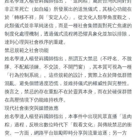
姓名學達人楊登嵙國師指出，「送肉粽」屬於台灣民間針對
非正常死亡（如自縊）所發展出的送煞儀式，其核心功能在
於「轉移不祥」與「安定人心」。從文化人類學角度觀之，
此類儀式並非單純迷信，而是一種社會集體面對死亡焦慮的
制度化處理機制，透過儀式流程將恐懼具象化並加以排除，
達到心理與社會秩序的重建。
禁忌規範之社會功能
姓名學達人楊登嵙國師指出，所謂五大禁忌（不呼名、不脫
隊、不配戴項鍊、不交談、不開門窗），其本質可視為一種
「行為控制系統」。這些規範的設計，實際上在於降低群體
混亂、避免個體過度恐慌，並維持儀式的權威性與完整性。
換言之，禁忌的存在重點不在於靈異本身，而在於確保群體
在高壓情境下仍能維持秩序。
現代社會衝突與媒體效應
姓名學達人楊登嵙國師指出，本事件中出現民眾直播「送肉
粽」過程，反映出數位時代下「觀看文化」與傳統禁忌的衝
突。一方面，網路平台鼓勵即時分享與流量追逐；另一方