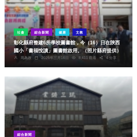
社會
綜合新聞
健康
文教
彰化縣府整建6所學校圖書館，今（16）日在陝西
國小「書福悅讀」圖書館啟用。（照片縣府提供）
周為政
2026年三月16日
8,411 觀看
4 分享
綜合新聞