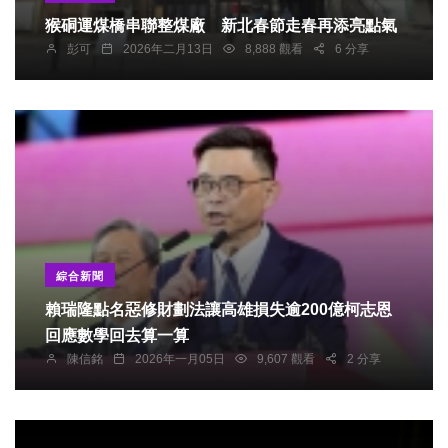
猴硐運煤橋串聯整煤廠 新北春節走春再添亮點氣
彭可
2026年二月13日
8,888 觀看
6 分享
綜合新聞
賴瑞隆點名惡修財劃法讓高雄損失逾200億柯志恩
回應數學回去算一算
陳信銘
2026年一月05日
9,607 觀看
2 分享