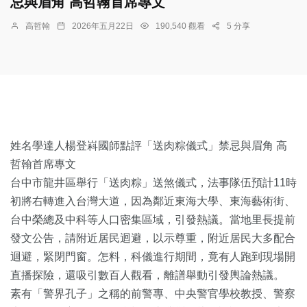
忌與眉角 高哲翰首席專文
高哲翰
2026年五月22日
190,540 觀看
5 分享
姓名學達人楊登嵙國師點評「送肉粽儀式」禁忌與眉角 高
哲翰首席專文
台中市龍井區舉行「送肉粽」送煞儀式，法事隊伍預計11時
初將右轉進入台灣大道，因為鄰近東海大學、東海藝術街、
台中榮總及中科等人口密集區域，引發熱議。當地里長提前
發文公告，請附近居民迴避，以示尊重，附近居民大多配合
迴避，緊閉門窗。怎料，科儀進行期間，竟有人跑到現場開
直播探險，還吸引數百人觀看，離譜舉動引發輿論熱議。
素有「警界孔子」之稱的前警專、中央警官學校教授、警察