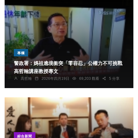
專欄
警政署：媽祖遶境衝突「零容忍」公權力不可挑戰
高哲翰講座教授專文
高哲翰
2026年四月19日
69,203 觀看
5 分享
綜合新聞