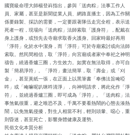
國寶級命理大師楊登嵙指出，參與「送肉粽」法事工作人
員、家屬，甚至是新聞從業人員、網路直播主，因為工作關
係要錄製、採訪的需要，一定要跟著隊伍走完全程，表示送
死者一程，現場向「送肉粽」法師索取「護身符」，配戴在
身上護身，或預先去寺廟求取香火護身。回家時最好再用
「淨符」化於水中潔身，而「淨符」可於寺廟索討或向法師
索取。然民間相信，取「淨符」向宮廟或者家中奉祀之神明
禱告，繞過香爐三圈，方生效力。如實在無法取得，亦可自
製「簡易淨符」。「淨符」畫法簡單，取「壽金」或「刈
金」，甚至黃紙一張，在正面上以黑筆書「奉佛法旨唵啞
吽」或「唵嘛呢叭咪吽清淨」，向神明請求，將此化作「淨
符」，並繞過香爐三圈，即可成為「淨符」。「送肉粽」法
事煞氣很重，避之唯恐不及，千萬不要看熱鬧的心態去湊熱
鬧，以免煞氣侵擾，對生人相當不利，輕則頭暈、噁心，重
則昏迷，甚至死亡，影響身體健康及運勢。
民俗文化本質分析