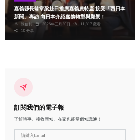
嘉義縣長翁章梁赴日推廣嘉義農特產 接受「西日本
新聞」專訪 向日本介紹嘉義轉型與願景！
陳信利
2026年三月20日
11,817 觀看
10 分享
訂閱我們的電子報
了解時事、接收新知、在家也能當個知識通！
請鍵入Email