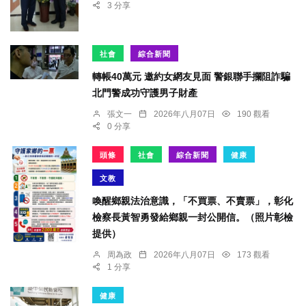
3 分享
社會
綜合新聞
轉帳40萬元 邀約女網友見面 警銀聯手攔阻詐騙
北門警成功守護男子財產
張文一
2026年八月07日
190 觀看
0 分享
頭條
社會
綜合新聞
健康
文教
喚醒鄉親法治意識，「不買票、不賣票」，彰化
檢察長黃智勇發給鄉親一封公開信。（照片彰檢
提供）
周為政
2026年八月07日
173 觀看
1 分享
健康