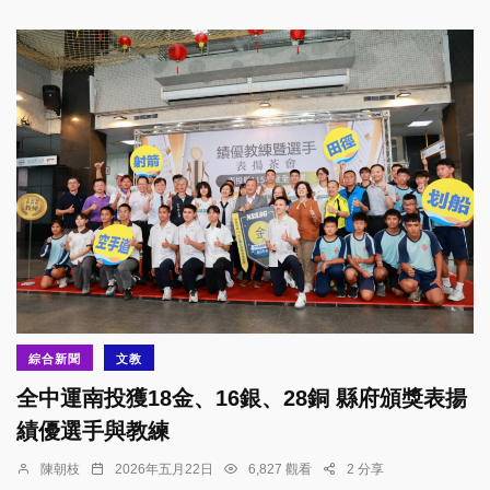
綜合新聞
文教
全中運南投獲18金、16銀、28銅 縣府頒獎表揚
績優選手與教練
陳朝枝
2026年五月22日
6,827 觀看
2 分享