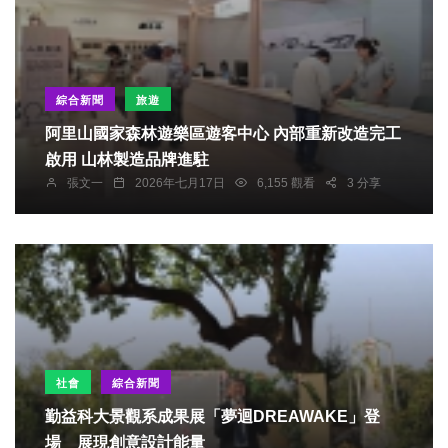
綜合新聞
旅遊
阿里山國家森林遊樂區遊客中心 內部重新改造完工
啟用 山林製造品牌進駐
張文一
2026年七月17日
6,155 觀看
3 分享
社會
綜合新聞
勤益科大景觀系成果展「夢迴DREAWAKE」登
場 展現創意設計能量