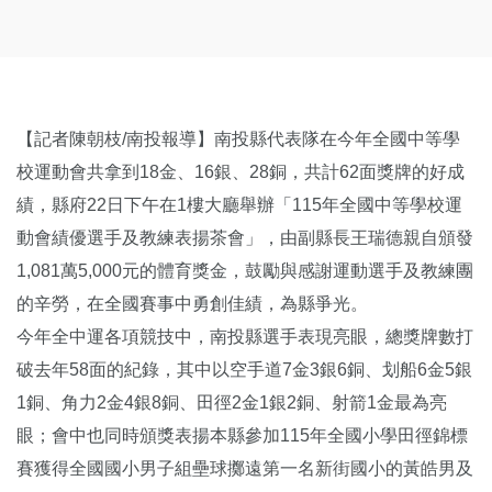
【記者陳朝枝/南投報導】南投縣代表隊在今年全國中等學
校運動會共拿到18金、16銀、28銅，共計62面獎牌的好成
績，縣府22日下午在1樓大廳舉辦「115年全國中等學校運
動會績優選手及教練表揚茶會」，由副縣長王瑞德親自頒發
1,081萬5,000元的體育獎金，鼓勵與感謝運動選手及教練團
的辛勞，在全國賽事中勇創佳績，為縣爭光。
今年全中運各項競技中，南投縣選手表現亮眼，總獎牌數打
破去年58面的紀錄，其中以空手道7金3銀6銅、划船6金5銀
1銅、角力2金4銀8銅、田徑2金1銀2銅、射箭1金最為亮
眼；會中也同時頒獎表揚本縣參加115年全國小學田徑錦標
賽獲得全國國小男子組壘球擲遠第一名新街國小的黃皓男及