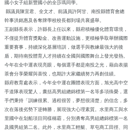
國小女子組新豐國小的全莎瑪同學。
縣議員陳宜君、全文才、前議員許阿甘、南投縣體育會總
幹事洪銘惠及各奪牌學校校長都到場共襄盛舉。
王副縣長表示，許縣長上任以來，縣府積極優化體育環境，
不僅提升體育獎勵金、改善運動設施，更積極爭取舉辦國際
重要賽事，持續深化基層培訓，做選手與教練最強大的後
盾，期待南投體育人才持續在全國與國際舞台上發光發熱。
今年在全中運表現亮眼，每個選手都是南投之光，藉由表揚
茶會分享榮耀與喜悅，也期許大家繼續努力再創佳績。
縣府教育處表示，今年全中運在團體表現方面，旭光高中空
手道隊表現驚人，囊括高男組總錦標第一名等多項殊榮，選
手們秉持「訓練很累、過程很苦，夢想很清楚」的信念，多
次在落後劣勢下逆轉勝，展現強大心理素質。水里商工與水
里國中在划船項目同樣稱霸，分別勇奪高男組總錦標第一名
及國男組第二名。此外，水里商工輕艇、草屯商工田徑、同