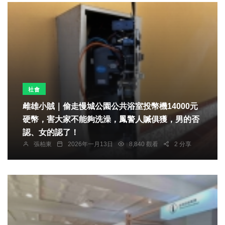
社會
雌雄小賊｜偷走慢城公園公共浴室投幣機14000元
硬幣，害大家不能夠洗澡，鳳警人贓俱獲，男的否
認、女的認了！
張柏東
2026年一月13日
8,840 觀看
2 分享