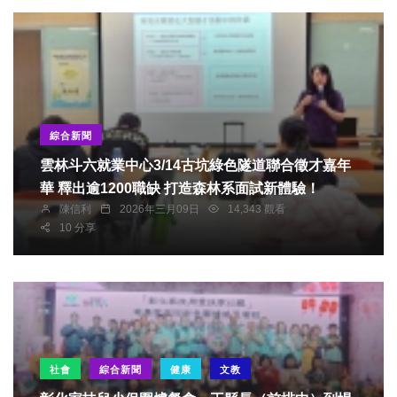
綜合新聞
雲林斗六就業中心3/14古坑綠色隧道聯合徵才嘉年
華 釋出逾1200職缺 打造森林系面試新體驗！
陳信利
2026年三月09日
14,343 觀看
10 分享
社會
綜合新聞
健康
文教