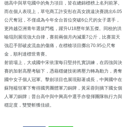
德高中與草屯國中的角力項目，皆在總錦標榜上名列前茅。
而在個人表現上，草屯商工許安彤在高女跳遠決賽跳出6.05
公尺奪冠，不僅成為今年全台首位突破6公尺的女子選手，
更跨越亞洲青年選拔門檻，躍升U18歷年第五傑。同校的洪
喻琨則展現強大自律，賽前兩個月內減重7公斤，比賽當天
強忍手部破皮流血的傷痛，在標槍項目擲出70.95公尺奪
金，順利達標世青賽。
射箭場上，大成國中宋依潔每日堅持扎實訓練，在四強與決
賽的加射高壓考驗下，憑藉穩健技術將壓力轉為動力，勇奪
國中女子個人冠軍。擊劍項目也展現顯著成長，中興國中在
蘇翔襦領軍下奪得國男團體軍刀銅牌，黃采蓉則摘下國女個
人軍刀銅牌；普台高中與中興高中選手亦發揮團隊執行力與
穩定度，雙雙斬獲佳績。