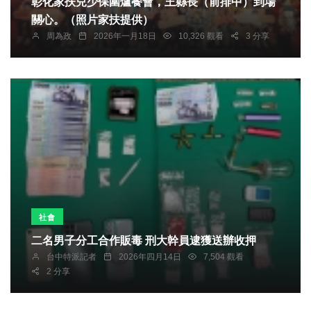
彰化家扶兒少保圍爐餐會，王縣長（前排中）到場
關心。（照片家扶提供）
周為政
2026年一月18日
10,326 觀看
3 分享
社會
二名男子分工合作販毒 刑大幹員逮獲送辦收押
台中特派記者
2026年四月14日
7,504 觀看
2 分享