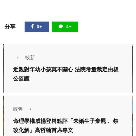
分享
0+
4+
較新
近親對年幼小孩莫不關心 法院考量裁定由叔
公監護
較舊
命理學權威楊登嵙點評「未婚生子棄屍 、祭
改化解」高哲翰首席專文
社會