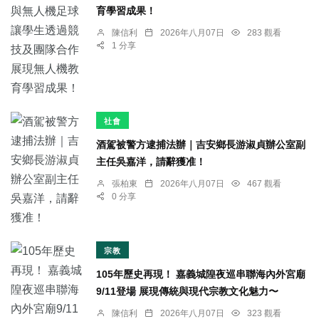
育學習成果！
陳信利
2026年八月07日
283 觀看
1 分享
社會
酒駕被警方逮捕法辦｜吉安鄉長游淑貞辦公室副
主任吳嘉洋，請辭獲准！
張柏東
2026年八月07日
467 觀看
0 分享
宗教
105年歷史再現！ 嘉義城隍夜巡串聯海內外宮廟
9/11登場 展現傳統與現代宗教文化魅力〜
陳信利
2026年八月07日
323 觀看