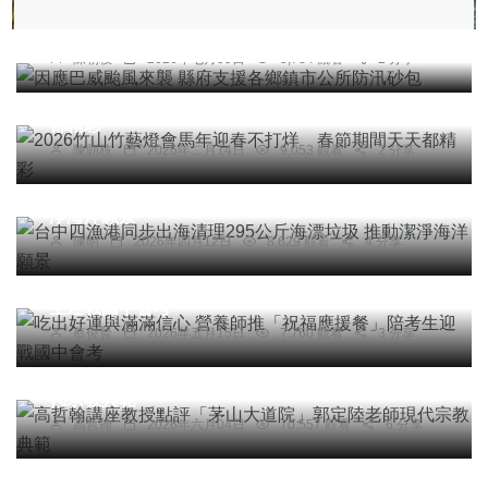
因應巴威颱風來襲 縣府支援各鄉鎮市公所防汛砂包
陳朝枝
2026年七月09日
5,784 觀看
2 分享
頭條
綜合新聞
旅遊
2026竹山竹藝燈會馬年迎春不打烊 春節期間天天
都精彩
陳朝枝
2026年二月14日
9,053 觀看
2 分享
社會
綜合新聞
健康
旅遊
台中四漁港同步出海清理295公斤海漂垃圾 推動潔
淨海洋願景
陳明
2026年四月12日
8,629 觀看
4 分享
農業
綜合新聞
健康
文教
吃出好運與滿滿信心 營養師推「祝福應援餐」陪考
生迎戰國中會考
蔡俊賢
2026年五月15日
7,760 觀看
3 分享
專欄
高哲翰講座教授點評「茅山大道院」郭定陸老師現
代宗教典範
高哲翰
2026年六月04日
70,557 觀看
6 分享
社會
綜合新聞
健康
旅遊
文教
頂新和德基金會推出「愛的GOOD力」公益行銷平