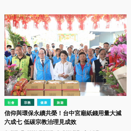
社會
宗教
健康
旅遊
信仰與環保永續共榮！台中宮廟紙錢用量大減
六成七 低碳宗教治理見成效