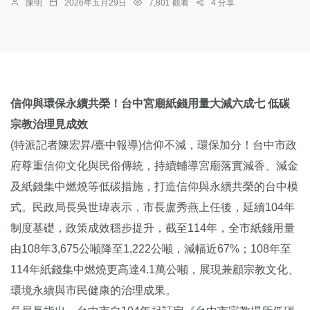
陳明
2026年五月29日
7,801 觀看
4 分享
信仰與環保永續共榮！台中宮廟紙錢用量大減六成七 低碳
宗教治理見成效
(特派記者陳宏昇/臺中報導)信仰不減，環保加分！台中市政
府尊重信仰文化與民俗傳統，持續輔導宮廟落實減香、減金
及紙錢集中燃燒等低碳措施，打造信仰與永續共榮的台中模
式。民政局長吳世瑋表示，市長盧秀燕上任後，延續104年
制度基礎，政策成效穩步提升，截至114年，全市紙錢用量
由108年3,675公噸降至1,222公噸，減幅近67%；108年至
114年紙錢集中燃燒更高達4.1萬公噸，展現兼顧宗教文化、
環境永續與市民健康的治理成果。