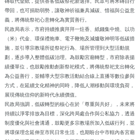
磚取代金紙，提供香客低碳祭祀新選擇。民眾可將米磚自行
帶回，也可捐助弱勢，讓敬神祈福兼具減碳、惜福與公益意
義，將傳統祭祀心意轉化為實質善行。
民政局表示，市府持續推廣拜拜一炷香、紙錢集中燒、以功
（米）代金、環保禮炮車、電子鞭炮及減爐敬神明等低碳措
施，並引導宗教場所從祭祀行為、場所管理到大型活動規
劃，逐步導入整體低碳治理。為鼓勵宮廟轉型，市府除表揚
績優單位，也鼓勵推動創新祭祀模式，將傳統祭祀支出轉化
為公益善行，並輔導大型宗教活動結合線上直播等數位參與
方式，在延續文化精神的同時，降低人潮移動與環境負荷，
展現傳統信仰的新時代永續價值。
民政局強調，低碳轉型的核心在於「尊重與共好」，未來將
持續以淨零排放為目標，深化跨局處合作與公私協力，透過
制度優化與社會溝通，鼓勵更多宗教場所加入低碳行列，並
將環保理念延伸至市民日常生活，也期盼台中市轄內各宮廟