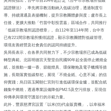
吳局長指出，台中市自104年起訂定《台中市宗教場所低碳
認證辦法》，率先將宗教活動納入低碳治理，透過制度引
導、持續溝通及表揚機制，提升宗教團體參與度；盧市長上
任後，更擴大推動「竹苗中彰投雲嘉」區域合作，共同推行
「低碳宗教場所認證標章」。自112年至114年間，台中市
已有221間宗教場所獲得認證，顯示宗教團體對低碳管理、
環境友善經營及社會責任的認同持續提升。
吳局長表示，在各界共同努力下，不少宗教場所已成為低碳
轉型典範。北區明德宮天聖堂自民國90年起全面停止燃燒金
紙，並推動一爐一香、節能燈具、環保鞭炮及電子蠟燭等措
施，長期落實低碳祭祀，展現「不燒金紙、心意不減」的信
仰實踐；烏日區玉闕朝仁宮則引進低碳環保金爐，並配合紙
錢集中燃燒，透過專業設備降低PM2.5及空污排放，呈現信
仰傳承與環境守護並行的示範力量。
此外，豐原慈濟宮設置「以米(功)代金販賣機」，以幸福米