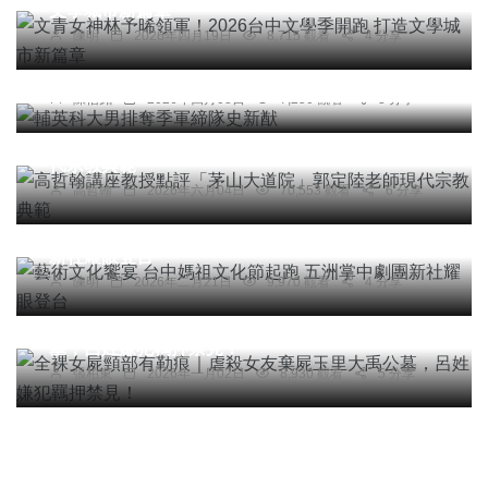
文學城市新篇章
陳明
2026年四月19日
8,715 觀看
4 分享
綜合新聞
輔英科大男排奪季軍締隊史新猷
陳信銘
2026年四月08日
7,250 觀看
3 分享
專欄
高哲翰講座教授點評「茅山大道院」郭定陸老師現
代宗教典範
高哲翰
2026年六月04日
70,553 觀看
6 分享
宗教
綜合新聞
旅遊
文教
藝術文化饗宴 台中媽祖文化節起跑 五洲掌中劇團
新社耀眼登台
陳明
2026年二月21日
9,970 觀看
4 分享
社會
全裸女屍頸部有勒痕｜虐殺女友棄屍玉里大禹公
墓，呂姓嫌犯羈押禁見！
張柏東
2026年一月02日
8,930 觀看
5 分享