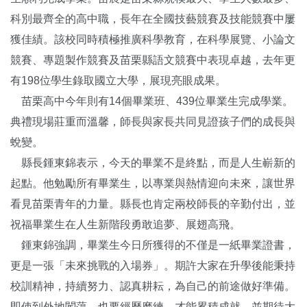
科別最齊全的高中職，長年在全國技藝競賽及技能競賽中屢
獲佳績。該校同時積極推廣科學教育，在科學展覽、小論文
競賽、專題製作競賽及苗栗縣語文競賽中表現卓越，去年更
有198位學生錄取國立大學，展現亮眼成果。
苗栗高中今年則有14個畢業班、439位畢業生完成學業。
典禮現場莊重而溫馨，師長與家長共同見證孩子們的成長與
蛻變。
縣長鍾東錦表示，今天的畢業不是終點，而是人生嶄新的
起點。他勉勵所有畢業生，以專業與熱情迎向未來，讓世界
看見苗栗青年的力量。縣長也肯定兩校師長的辛勤付出，並
祝福畢業生在人生新階段勇敢追夢、展翅高飛。
鍾東錦強調，畢業生今日所獲得的不僅是一紙畢業證書，
更是一張「未來挑戰的入場券」。期許大家在升學後能秉持
校訓精神，持續努力、認真耕耘，為自己的前途做好準備。
即使到外地闖蕩，也要經歷磨練，才能累積成就，並期待大