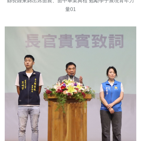
縣長鍾東錦出席苗農、苗中畢業典禮 勉勵學子展現青年力
量01