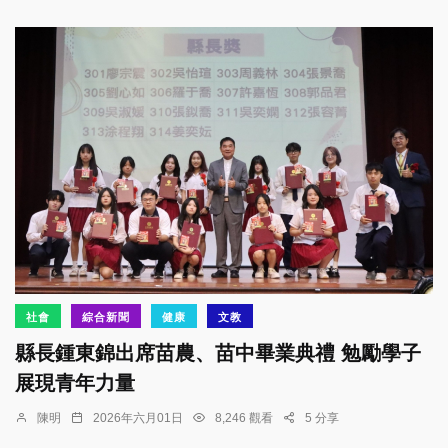
社會
綜合新聞
健康
文教
縣長鍾東錦出席苗農、苗中畢業典禮 勉勵學子
展現青年力量
陳明
2026年六月01日
8,246 觀看
5 分享