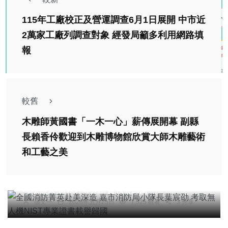
115年工廠校正及營運調查6月1日展開 中市近
2萬家工廠列調查對象 經發局籲多利用網路填
報
較舊
木雕師黃國書「一木一心」薪傳展開幕 副縣
長賴香伶歡迎到木雕博物館欣賞大師木雕藝術
和工藝之美
社會
綜合新聞
全國消防菁英赴美深造 嘉市消防局小隊長葉宸劭
考取無人機NIST專業證書載譽歸國
張文一
2026年五月25日
7,525 觀看
3 分享
社會
綜合新聞
文教
文青女神林予晞領軍！2026台中文學季開跑 打造