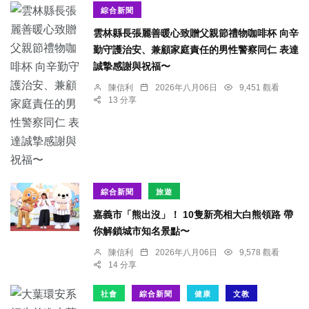
綜合新聞
雲林縣長張麗善暖心致贈父親節禮物咖啡杯 向辛
勤守護治安、兼顧家庭責任的男性警察同仁 表達
誠摯感謝與祝福〜
陳信利
2026年八月06日
9,451 觀看
13 分享
綜合新聞
旅遊
嘉義市「熊出沒」！ 10隻新亮相大白熊領路 帶
你解鎖城市知名景點〜
陳信利
2026年八月06日
9,578 觀看
14 分享
社會
綜合新聞
健康
文教