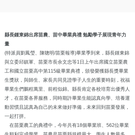
縣長鍾東錦出席苗農、苗中畢業典禮 勉勵學子展現青年力
量
(特派員劉鳳瑩、陳聰明/苗栗報導)畢業季到來，縣長鍾東錦
與立委邱鎮軍、苗栗市長余文忠等1日上午出席國立苗栗農
工和國立苗栗高中第115級畢業典禮，頒發榮獲縣長獎畢業
生獎狀，與師生、家長共同見證學子人生的重要時刻，祝福
畢業生們鵬程萬里、前程似錦。縣長肯定各校培育出優秀人
才，在苗栗各界服務，同時期許畢業生能認真向學、培養運
動習慣且認真為自己的未來做好準備，未來回到苗栗發展，
一起打拼。
在苗栗農工的典禮中，今年共有18個畢業班、562位畢業
生順利完成學業。苗農是苗栗縣規模最大、學生人數最多、