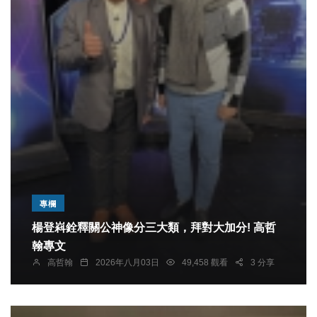
專欄
楊登嵙銓釋關公神像分三大類，拜對大加分! 高哲
翰專文
高哲翰
2026年八月03日
49,458 觀看
3 分享