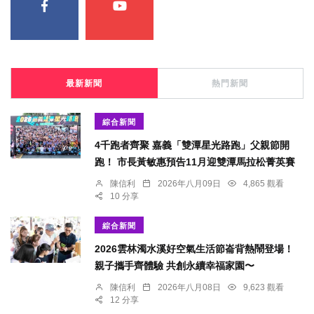
最新新聞
熱門新聞
綜合新聞
4千跑者齊聚 嘉義「雙潭星光路跑」父親節開
跑！ 市長黃敏惠預告11月迎雙潭馬拉松菁英賽
陳信利
2026年八月09日
4,865 觀看
10 分享
綜合新聞
2026雲林濁水溪好空氣生活節崙背熱鬧登場！
親子攜手齊體驗 共創永續幸福家園〜
陳信利
2026年八月08日
9,623 觀看
12 分享