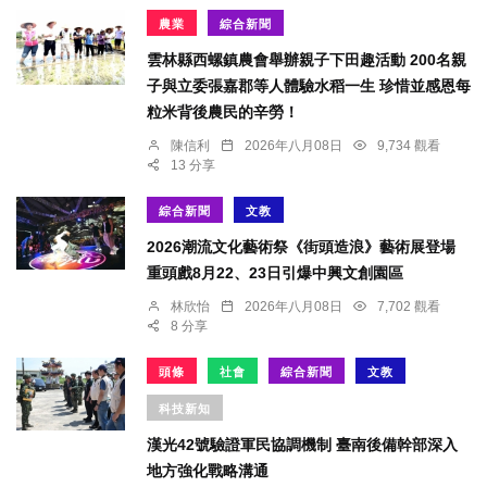
農業
綜合新聞
雲林縣西螺鎮農會舉辦親子下田趣活動 200名親
子與立委張嘉郡等人體驗水稻一生 珍惜並感恩每
粒米背後農民的辛勞！
陳信利
2026年八月08日
9,734 觀看
13 分享
綜合新聞
文教
2026潮流文化藝術祭《街頭造浪》藝術展登場
重頭戲8月22、23日引爆中興文創園區
林欣怡
2026年八月08日
7,702 觀看
8 分享
頭條
社會
綜合新聞
文教
科技新知
漢光42號驗證軍民協調機制 臺南後備幹部深入
地方強化戰略溝通