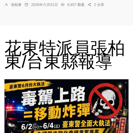
張柏東
2026年六月01日
6,657 觀看
2 分享
花東特派員張柏
東/台東縣報導