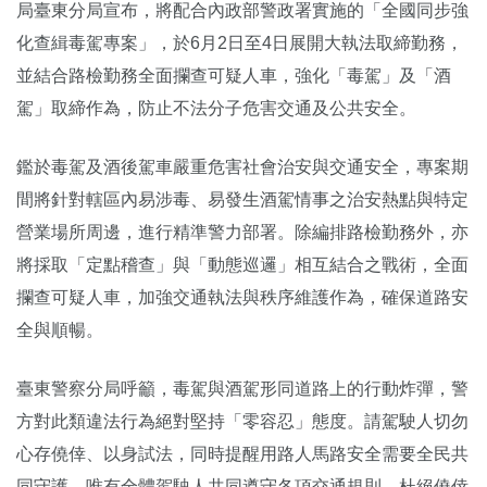
局臺東分局宣布，將配合內政部警政署實施的「全國同步強
化查緝毒駕專案」，於6月2日至4日展開大執法取締勤務，
並結合路檢勤務全面攔查可疑人車，強化「毒駕」及「酒
駕」取締作為，防止不法分子危害交通及公共安全。
鑑於毒駕及酒後駕車嚴重危害社會治安與交通安全，專案期
間將針對轄區內易涉毒、易發生酒駕情事之治安熱點與特定
營業場所周邊，進行精準警力部署。除編排路檢勤務外，亦
將採取「定點稽查」與「動態巡邏」相互結合之戰術，全面
攔查可疑人車，加強交通執法與秩序維護作為，確保道路安
全與順暢。
臺東警察分局呼籲，毒駕與酒駕形同道路上的行動炸彈，警
方對此類違法行為絕對堅持「零容忍」態度。請駕駛人切勿
心存僥倖、以身試法，同時提醒用路人馬路安全需要全民共
同守護，唯有全體駕駛人共同遵守各項交通規則，杜絕僥倖