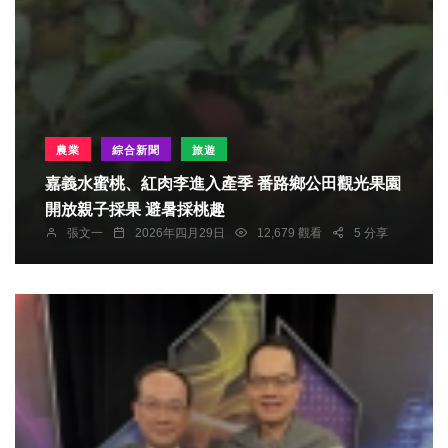
農業
綜合新聞
旅遊
嘉義水蜜桃、紅肉李進入產季 番路鄉公田觀光果園
開放親子採果 避暑採桃趣
張文一
2026年四月29日
12,679 觀看
5 分享