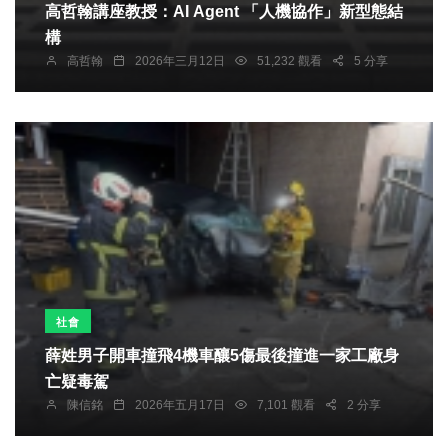
高哲翰講座教授：AI Agent 「人機協作」新型態結
構
高哲翰
2026年三月12日
51,232 觀看
5 分享
社會
薛姓男子開車撞飛4機車釀5傷最後撞進一家工廠身
亡疑毒駕
陳信銘
2026年五月17日
7,101 觀看
2 分享