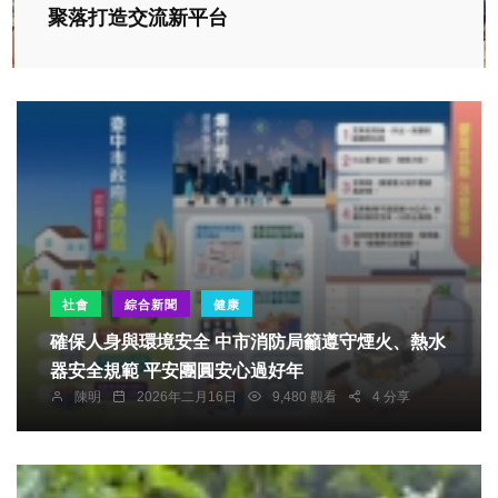
聚落打造交流新平台
社會
綜合新聞
健康
確保人身與環境安全 中市消防局籲遵守煙火、熱水
器安全規範 平安團圓安心過好年
陳明
2026年二月16日
9,480 觀看
4 分享