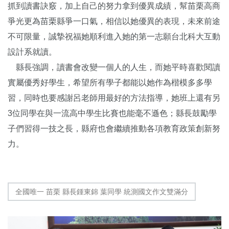
抓到讀書訣竅，加上自己的努力拿到優異成績，幫苗栗高商
爭光更為苗栗縣爭一口氣，相信以她優異的表現，未來前途
不可限量，誠摯祝福她順利進入她的第一志願台北科大互動
設計系就讀。
縣長強調，讀書會改變一個人的人生，而她平時喜歡閱讀
實屬優秀好學生，希望所有學子都能以她作為楷模多多學
習，同時也要感謝呂老師用最好的方法指導，她班上還有另
3位同學在與一流高中學生比賽也能毫不遜色；縣長鼓勵學
子們習得一技之長，縣府也會繼續推動各項教育政策創新努
力。
全國唯一 苗栗 縣長鍾東錦 葉同學 統測國文作文雙滿分