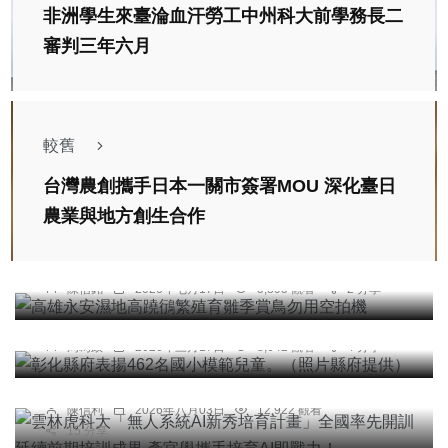
非洲學生來臺淪血汗勞工中州科大前學務長二
審判三年六月
較舊
台灣農創攜手日本一關市簽署MOU 深化臺日
農業與地方創生合作
綜合新聞
高雄永安濕地高蹺鴴繁殖育雛季賞鳥勿用空拍機
社會
綜合新聞
健康
文教
陳信銘
2026年七月17日
5,895 觀看
2 分享
彰化縣府表揚462名國小模範兒童。（照片縣府提
綜合新聞
文教
供）
雲林虎科大「無人系統AI新秀培育計畫」全國率先
周為政
2026年三月17日
8,642 觀看
4 分享
開訓 延續前期培訓成果 產官學攜手培育AI即戰
力！
社會
綜合新聞
文教
陳信利
2026年八月03日
12,922 觀看
15 分享
早上騎單車外出剃頭未回，80歲失智老翁迷路，路