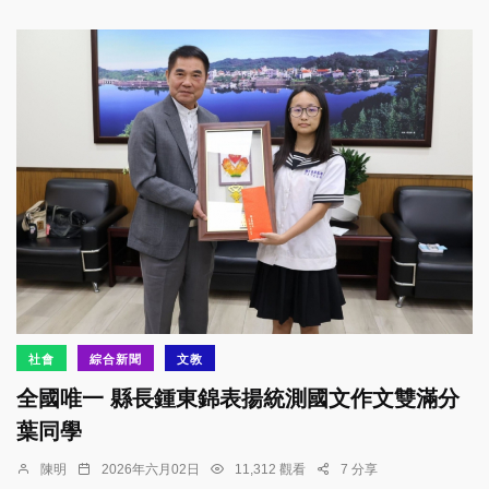
社會
綜合新聞
文教
全國唯一 縣長鍾東錦表揚統測國文作文雙滿分
葉同學
陳明
2026年六月02日
11,312 觀看
7 分享