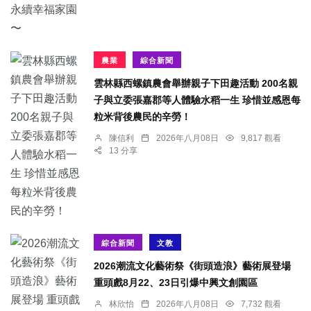
農業
綜合新聞
雲林縣西螺鎮農會舉辦親子下田趣活動 200名親
子與立委張嘉郡等人體驗水稻一生 珍惜並感恩每
粒米背後農民的辛勞！
陳信利
2026年八月08日
9,817 觀看
13 分享
綜合新聞
文教
2026潮流文化藝術祭《街頭造浪》藝術展登場
重頭戲8月22、23日引爆中興文創園區
林欣怡
2026年八月08日
7,732 觀看