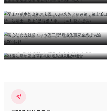
上派出所「波麗士」晚上9點尋獲人車。（照片警
方提供）
周為政
2026年七月17日
6,275 觀看
3 分享
社會
綜合新聞
文教
暖心助女力就業！中市勞工局5月邀集百家企業提
供逾4,000個職
陳明
2026年四月29日
8,098 觀看
4 分享
綜合新聞
林園汕尾地區出現蒼燕鷗候鳥迎風貼海獵食
陳信銘
2026年七月28日
5,774 觀看
2 分享