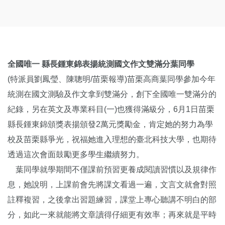
全國唯一 縣長鍾東錦表揚統測國文作文雙滿分葉同學
(特派員劉鳳瑩、陳聰明/苗栗報導)苗栗高商葉同學參加今年
統測在國文測驗及作文拿到雙滿分，創下全國唯一雙滿分的
紀錄，另在英文及專業科目(一)也獲得滿級分，6月1日苗栗
縣長鍾東錦頒獎表揚頒發2萬元獎勵金，肯定她的努力為學
校及苗栗縣爭光，祝福她進入理想的臺北科技大學，也期待
透過這次會面鼓勵更多學生繼續努力。
葉同學就學期間不僅課前預習更養成閱讀習慣以及規律作
息，她說明，上課前會先將課文看過一遍，文言文就會對照
註釋複習，之後拿出習題練習，課堂上專心聽講不明白的部
分，如此一來就能將文章讀得仔細更有效率；再來就是平時