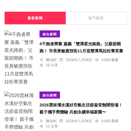
最新新聞
熱門新聞
綜合新聞
4千跑者齊聚 嘉義「雙潭星光路跑」父親節開
跑！ 市長黃敏惠預告11月迎雙潭馬拉松菁英賽
陳信利
2026年八月09日
4,956 觀看
10 分享
綜合新聞
2026雲林濁水溪好空氣生活節崙背熱鬧登場！
親子攜手齊體驗 共創永續幸福家園〜
陳信利
2026年八月08日
9,695 觀看
12 分享