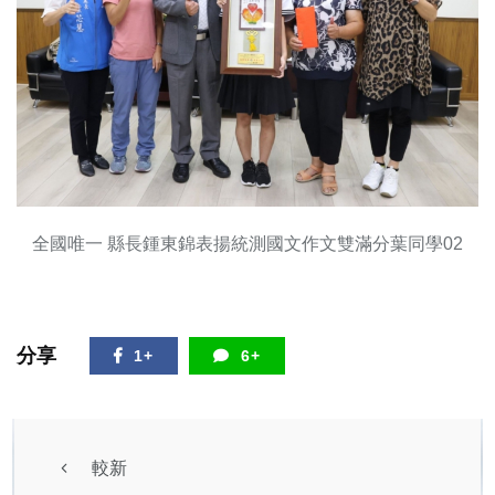
全國唯一 縣長鍾東錦表揚統測國文作文雙滿分葉同學02
分享
1+
6+
較新