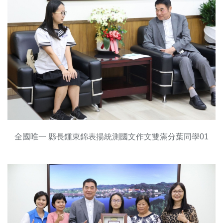
全國唯一 縣長鍾東錦表揚統測國文作文雙滿分葉同學01