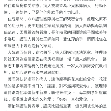
於住進病房接受治療。病人雙親皆為小兒麻痺病人，行動不
便，一路陪伴，已是他們能給予的全力以赴。
住院期間，８Ｂ護理團隊與社工師緊密合作，處理化療不
適的症狀外，更主動關注家庭深層的傷。病人自幼與母親關
係疏遠，因母親管教嚴格，長年積累的隔閡讓親子間藏著許
多委屈。護理人員與社工師如同一雙無形的手，悄悄托住在
重病壓力下幾近崩解的家庭。
入院逾五個月，春節將至，病人因病況無法返家。護理師
與社工師為這個家庭在病房裡籌辦一場「歲末感恩會」，醫
療志工推著坐輪椅的雙親走進病房。一家人在病床旁沉默相
對，多年心結在淚水中緩緩鬆動。
護理師扶起虛弱的病人，讓他親手將花束獻給父母，花裡
裝的是多年說不出口的「謝謝、對不起與我愛你」。護理師
還特別為他準備新年新衣，盼他來年換上；母親則拿出壓歲
錢，哽咽說出遲來許久的愛：「媽媽一直都愛你。」
廖怡婷護理長表示，護病比固然重要，但長期被忽略的是