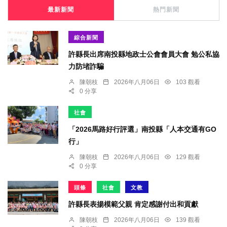
最新新聞
熱門新聞
綜合新聞
許縣長出席南投縣地政士公會會員大會 勉公私協
力防堵詐騙
陳朝枝
2026年八月06日
103 觀看
0 分享
社會
「2026馬路好行評選」南投縣「人本交通有GO
行」
陳朝枝
2026年八月06日
129 觀看
0 分享
頭條
社會
文教
許縣長表揚模範父親 肯定感謝付出和貢獻
陳朝枝
2026年八月06日
139 觀看