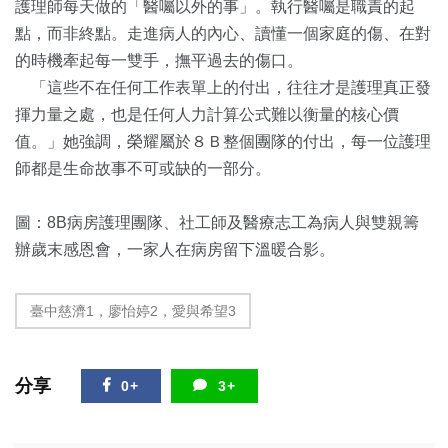
護理師每天做的「醫囑以外的事」。執行醫囑是職責的起
點，而非終點。走進病人的內心、讀懂一個家庭的傷、在對
的時機牽起每一雙手，撫平過去的傷口。
「這些不在任何工作表單上的付出，往往才是護理真正發
揮力量之處，也是任何人力計算公式難以衡量的核心價
值。」她強調，榮耀屬於８Ｂ整個團隊的付出，每一位護理
師都是生命故事不可或缺的一部分。
圖：8B病房護理團隊、社工師及醫療志工為病人與雙親籌
辦歲末感恩會，一家人在病房留下溫暖合影。
臺中慈濟1，廖怡婷2，愛與希望3
分享
0+
3+