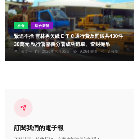
於日常生活，達到預防疾病、促進健康及提升生活
品質的目的。 此外，理監事聯席會議中並通過屆時
將一併舉辦會員大會暨摸彩及餐敘等活動內容，以
社會
綜合新聞
增添整體活動之精彩與熱絡氣氛。
緊追不捨 雲林男欠繳ＥＴＣ通行費及罰鍰共430件
30萬元 執行署嘉義分署成功追車、查封拖吊
張文一
2026年六月05日
9,264 觀看
3 分享
訂閱我們的電子報