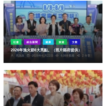
社會
綜合新聞
健康
旅遊
文教
2026年漁火節6大亮點。（照片縣府提供）
周為政
2026年七月22日
6,069 觀看
2 分享