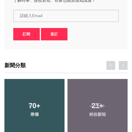
了解時事、接收新知、在家也能當個知識通！
請鍵入Email
訂閱
退訂
新聞分類
70
+
21
+
專欄
科技新知