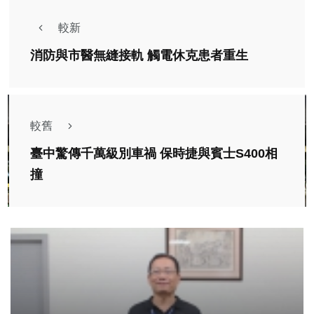
較新
消防與市醫無縫接軌 觸電休克患者重生
較舊
臺中驚傳千萬級別車禍 保時捷與賓士S400相
撞