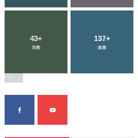
43
+
137
+
宗教
健康