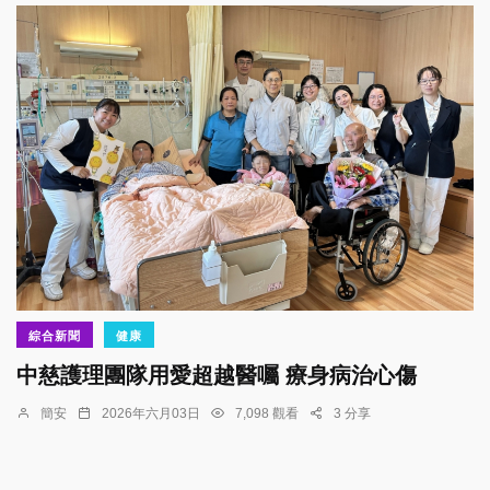
綜合新聞
健康
中慈護理團隊用愛超越醫囑 療身病治心傷
簡安
2026年六月03日
7,098 觀看
3 分享