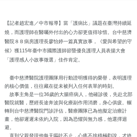
【記者趙宏進／中市報導】當「護病比」議題在臺灣持續延
燒，而護理師在醫囑外付出的心力卻更值得珍惜。台中慈濟
醫院８Ｂ病房護理長廖怡婷一篇真實故事，《愛與希望的守
候》獲115年臺中市國際護師節暨優良護理人員表揚大會
「護理感人小故事徵選」佳作肯定。
臺中慈濟醫院護理團隊用行動證明獲得的榮譽，表明護理
的核心價值，往往藏在從未被列入任何表單的時刻。
故事主角是一位36歲的大腸癌病人，他確診後，先赴北部
醫院就醫，歷經長途奔波與化療副作用消磨，身心俱疲。輾
轉到台中慈濟醫院門診評估，醫療團隊已為他擬定治療計
畫，他卻遲遲未依約入院，因為恐懼與無力感，他選擇迴
避。
直到父親發現他每天嘔吐不止，心疼不捨積極勸說，才終