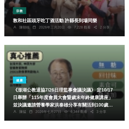
宗教
敦和社區頭牙吃丁酒活動 許縣長到場同樂
陳朝枝
2026年三月20日
7,228 觀看
2 分享
健康
《澎湖公教退協7/26日理監事會議決議》 定10/17
日舉辦「115年度會員大會暨歲末年終健康講座」
並決議邀請營養學家洪泰雄分享有關活到100歲健
陳猛
2026年七月27日
6,344 觀看
3 分享
康講座 講座特色：本次講座內容以最新醫學實證及
營養科學為基礎，搭配實際案例分享，深入淺出說
明健康飲食的重要觀念，讓退休會員能夠立即運用