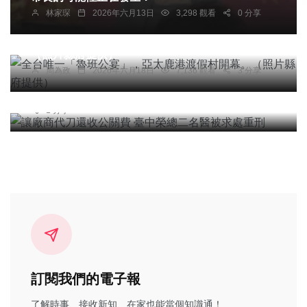
林家琛
2026年六月13日
3,298 觀看
0 分享
社會
綜合新聞
健康
旅遊
文教
全台唯一「魯班公宴」，亞太鹿港渡假村開幕。
（照片縣府提供）
社會
周為政
2026年六月18日
7,136 觀看
3 分享
讓廠商代刀還收公關費 臺中榮總二名醫被求處重刑
台中特派記者
2026年五月13日
7,854 觀看
1 分享
訂閱我們的電子報
了解時事、接收新知、在家也能當個知識通！