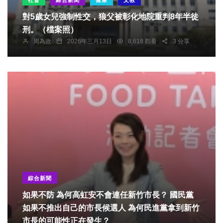
社會
綜合新聞
健康
文教
對5歲女兒強制性交，狼父被彰化地院重判8年半徒
刑。（檔案照）
周為政
2026年三月13日
8,618 觀看
3 分享
綜合新聞
如果不防 為何高虹安不會連任新竹市長？ 國民黨
如果不推出自己的市長候選人 為何民進黨拿到新竹
市長的可能性正在發生？