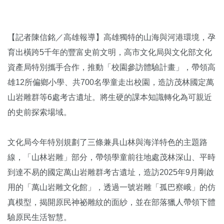
【記者陳信銘／高雄報導】高雄獨特的山海與河港環境，孕
育出橫跨5千年的豐富史前文明，高市文化局與文化部文化
資產局特別攜手合作，推動「校園參訪體驗計畫」，帶領高
雄12所偏鄉小學、共700名學童走出校園，造訪茂林國定萬
山岩雕群等6處考古遺址。將生硬的課本知識轉化為可親近
的史前探索場域。
文化局今年特別規劃了三條兼具山林與海洋特色的主題路
線，「山林岩雕」部分，帶領學童前往地處茂林深山、平時
到達不易的國定萬山岩雕群考古遺址，造訪2025年9月剛啟
用的「萬山岩雕文化館」，透過一號岩雕「孤巴察峨」的仿
真模型，揭開原民神祕雕紋的面紗，並在部落獵人帶領下體
驗原民生活智慧。