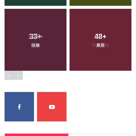
33
+
48
+
頭條
農業