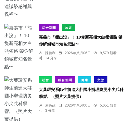
綜合新聞
旅遊
嘉義市「熊出沒」！ 10隻新亮相大白熊領路 帶
你解鎖城市知名景點〜
陳信利
2026年八月06日
9,579 觀看
14 分享
社會
綜合新聞
健康
文教
大葉環安系師生前進大莊國小辦理防災小尖兵科
學營。（照片大葉提供）
周為政
2026年八月06日
5,651 觀看
3 分享