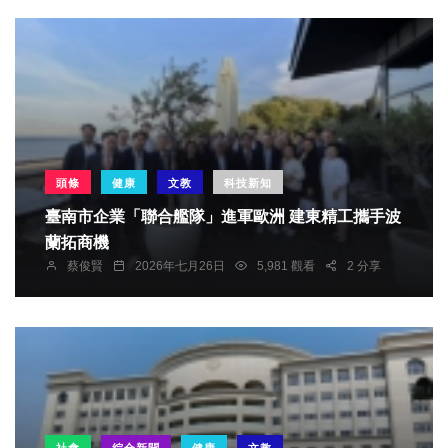
頭條
健康
文教
科技新知
臺南市企業「聯合艦隊」進軍歐洲 建東精工攜手波
蘭拓商機
蔡俊賢
2026年七月26日
5,981 觀看
2 分享