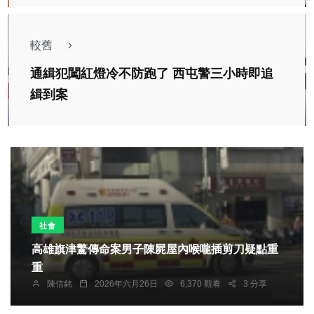
較舊
通緝犯闖紅燈冷不防跑了 西屯警三小時即追
緝到案
社會
高雄旗津驚傳命案男子陳屍屋內喉嚨插剪刀疑點重
重
陳信銘
2026年六月26日
6,370 觀看
3 分享