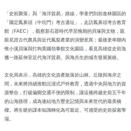
「史前聚落」與「海洋貿易」路線，學童們則前進林園區的
「國定鳳鼻頭（中坑門）考古遺址」，走訪鳳鼻頭考古教育
館（FAEC），觀察新石器時代早至晚期的貝塚與文物，親
眼見證古代農具與近代鳳梨產業的演變差異；最後更串聯內
惟小溪貝塚與打狗英國領事館文化園區，看見高雄從史前漁
獵一路延伸至近代海洋貿易、與海共生的城市發展脈絡。
文化局表示，高雄的文化資產散落於山林、丘陵與海岸之
間，未來將持續推動沉浸式戶外教育，透過中央與地方的資
源整合，打破偏鄉交通不便的限制，讓這條跨越史前五千年
的山海路徑，成為連結地方歷史記憶與未來世代的最美橋
樑。將生硬的課本知識轉化為可親近、可感受的史前探索學
場。