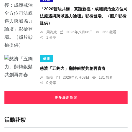
「2026醫法共構，實證新徑：成癮戒治全方位司
法處遇與跨域協力論壇」彰檢登場。（照片彰檢
提供）
周為政
2026年八月08日
263 觀看
1 分享
健康
慈濟「五夠力」翻轉銀髮共創再青春
簡安
2026年八月08日
131 觀看
0 分享
更多最新新聞
活動花絮