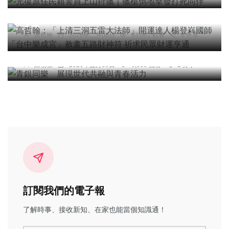
國師「台中樂成宮」敕畫五路財神符 祈求民眾財運
亨通
高哲翰
2026年二月08日
93,801 觀看
6 分享
綜合新聞
青銀同樂 展現世代共融與青春活力
陳朝枝
2026年五月30日
6,538 觀看
2 分享
訂閱我們的電子報
了解時事、接收新知、在家也能當個知識通！