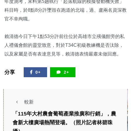
年度測考，未料第5趟執行「起落航線的模擬發動機失效」
科目時，於8點8分許墜毀在跑道的北端，過、盧兩名資深教
官不幸殉職。
賴清德今日下午1點53分許前往位於高雄市立殯儀館旁的私
人禮儀會館的靈堂致意，對於T34C初級教練機是否汰除，
以及家屬是否有表達意見等，賴清德表情嚴肅未做回應。
分享
0+
2+
較新
「115年大村農會葡萄產業推廣和行銷」，農
會新大樓廣場熱鬧登場。（照片記者林碧珠