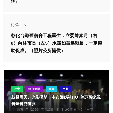
攝）
較舊
彰化台鐵舊宿舍工程重生，立委陳素月（右
8）向林市長（左5）承諾如當選縣長，一定協
助促成。（照片公所提供）
社會
綜合新聞
健康
文教
鼓聲震天、光影吸睛 中市迎媽祖HOT陣頭帶來視
覺聽覺雙饗宴
陳明
2026年五月10日
8,195 觀看
4 分享