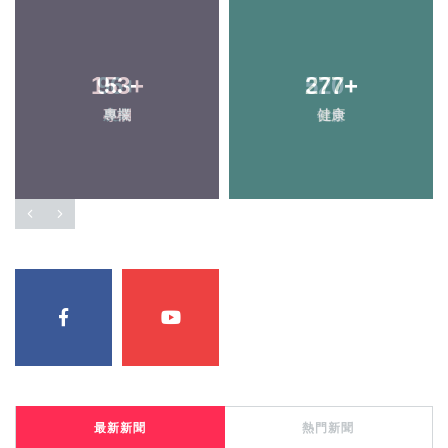
153
96
+
+
277
520
+
+
專欄
農業
健康
社會
最新新聞
熱門新聞