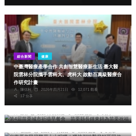
綜合新聞
健康
中臺灣醫療產學合作 共創智慧醫療新生活 臺大醫
院雲林分院攜手雲科大、虎科大 啟動百萬級醫療合
作研究計畫
社會
宗教
綜合新聞
健康
陳信利
2026年四月21日
12,071 觀看
12 分享
第4屆苗栗城市祈禱早餐會 苗栗縣長鍾東錦為苗
栗祝福
社會
陳明
2026年六月06日
8,022 觀看
3 分享
光復原住民籍警員上山狩獵｜獵槍倒地擊發打死同
伴
專欄
張柏東
2026年一月15日
8,536 觀看
2 分享
高哲翰：「上清三洞五雷大法師」開運達人楊登嵙