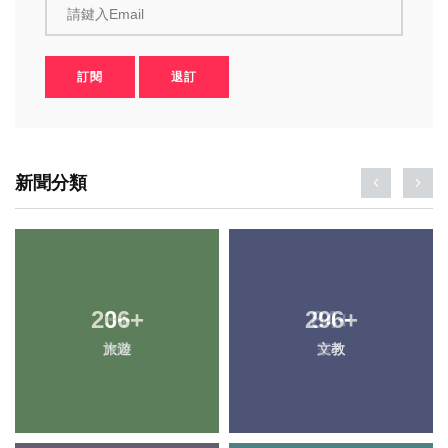
請鍵入Email
訂閱
退訂
新聞分類
206
3
+
+
296
84
+
+
旅遊
大陸
文教
宗教