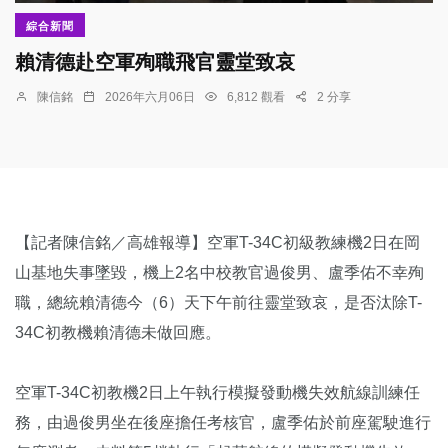
綜合新聞
賴清德赴空軍殉職飛官靈堂致哀
陳信銘
2026年六月06日
6,812 觀看
2 分享
【記者陳信銘／高雄報導】空軍T-34C初級教練機2日在岡
山基地失事墜毀，機上2名中校教官過俊男、盧季佑不幸殉
職，總統賴清德今（6）天下午前往靈堂致哀，是否汰除T-
34C初教機賴清德未做回應。
空軍T-34C初教機2日上午執行模擬發動機失效航線訓練任
務，由過俊男坐在後座擔任考核官，盧季佑於前座駕駛進行