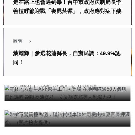
走在路上也會遇到毒！台中市政府法制局長李
善植呼籲迎戰「喪屍菸彈」，政府應對症下藥
較舊
葉耀輝｜參選花蓮縣長，自辦民調：49.9%認
綜合新聞
同！
雲林地方創生AI小幫手工作坊登場 在地團隊逾50人
參與實作課程 副縣長陳璧君、立委張嘉郡等人到場
力挺！
陳信利
2026年六月30日
11,938 觀看
15 分享
社會
綜合新聞
文教
帶槍毒駕衝撞民宅，聯結貨櫃車陳姓司機由檢察官
聲押獲准。（照片檢方提供）
專欄
周為政
2026年六月24日
6,560 觀看
3 分享
宮廟達人「警界孔子」高哲翰：國學才子楊登嵙國
師點評「媽祖婆雨、大道公風」