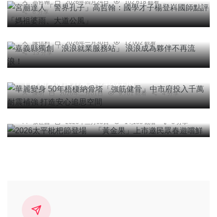
高哲翰
2026年四月24日
102,618 觀看
綜合新聞
6 分享
嘉義縣獨創「浪浪就業服務站」 浪浪成為夥伴不再
流浪！
陳信利
2026年一月30日
12,002 觀看
13 分享
社會
宗教
健康
科技新知
華麗變身 50年梧棲納骨塔「強筋健骨」中市府投入
千萬 耐震補強 打造安心追思空間
社會
農業
綜合新聞
陳明
2026年二月01日
9,701 觀看
4 分享
2026太平枇杷節登場 「黃金果」上市邀民眾春遊
嚐鮮
張世昌
2026年三月05日
14,153 觀看
3 分享