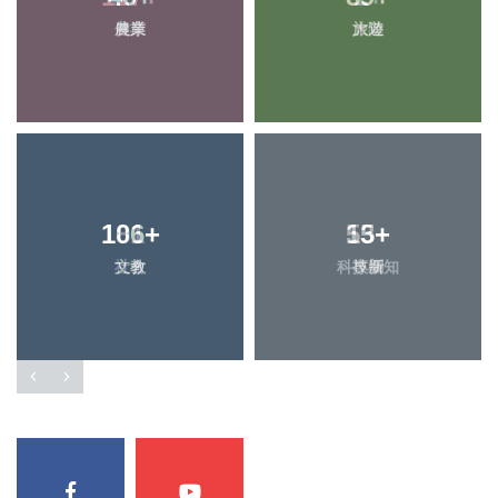
農業
旅遊
106
+
15
+
文教
科技新知