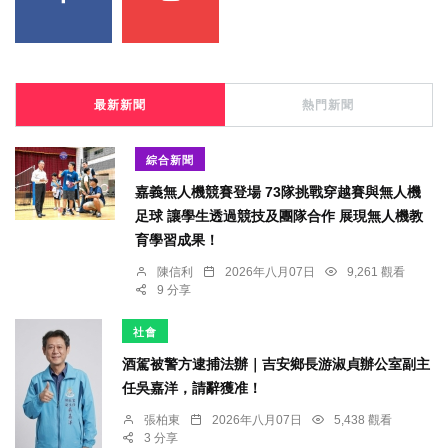
最新新聞
熱門新聞
綜合新聞
嘉義無人機競賽登場 73隊挑戰穿越賽與無人機
足球 讓學生透過競技及團隊合作 展現無人機教
育學習成果！
陳信利
2026年八月07日
9,261 觀看
9 分享
社會
酒駕被警方逮捕法辦｜吉安鄉長游淑貞辦公室副主
任吳嘉洋，請辭獲准！
張柏東
2026年八月07日
5,438 觀看
3 分享