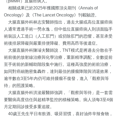
（pMMR）直腸癌病人。
相關成果已於2025年獲國際頂尖期刊《Annals of
Oncology》及《The Lancet Oncology》刊載驗證。
大腸直腸外科林志安醫師指出，過去大腸或高位直腸癌病
人通常透過手術一勞永逸，但中低位直腸癌病人則須面臨手
術裝設人工造口（人工肛門）或切除肛門的恐懼，甚至承受
術後排尿障礙與嚴重排便障礙、費用高昂等後遺症。
大腸直腸外科陳璿夫醫師說，TNT模式是將過去分散在手
術前後的放射線治療與化學治療，重新精準調配，全數提前
至手術前的新輔助階段集中施行。這種高強度的術前治療，
如同對癌細胞密集轟炸，達到最佳的腫瘤降階與消退效果，
逾半數在3至5年內仍可維持腫瘤不復發，進入「觀察與等
待」的照護策略。
大腸直腸外科洪浚嚴醫師強調，「觀察與等待」是一套需
要醫病高度信任與超精準監控的積極策略。病人須每3至4個
月定期回診接受多重追蹤。
40歲王先生平日有飲酒、吸菸習慣，喜好油炸辛辣食物，