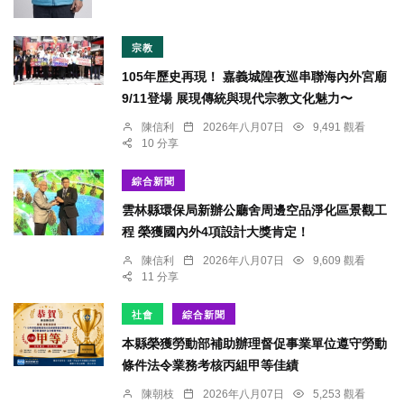
宗教
105年歷史再現！ 嘉義城隍夜巡串聯海內外宮廟
9/11登場 展現傳統與現代宗教文化魅力〜
陳信利
2026年八月07日
9,491 觀看
10 分享
綜合新聞
雲林縣環保局新辦公廳舍周邊空品淨化區景觀工
程 榮獲國內外4項設計大獎肯定！
陳信利
2026年八月07日
9,609 觀看
11 分享
社會
綜合新聞
本縣榮獲勞動部補助辦理督促事業單位遵守勞動
條件法令業務考核丙組甲等佳績
陳朝枝
2026年八月07日
5,253 觀看