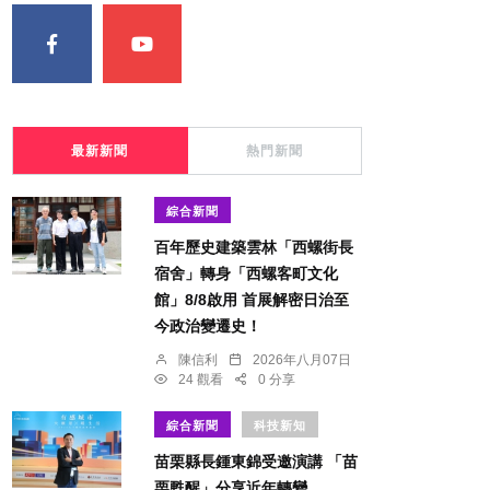
最新新聞
熱門新聞
綜合新聞
百年歷史建築雲林「西螺街長
宿舍」轉身「西螺客町文化
館」8/8啟用 首展解密日治至
今政治變遷史！
陳信利
2026年八月07日
24 觀看
0 分享
綜合新聞
科技新知
苗栗縣長鍾東錦受邀演講 「苗
栗甦醒」分享近年轉變