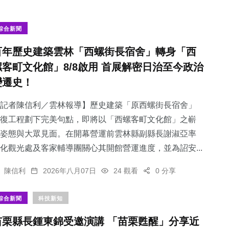
綜合新聞
百年歷史建築雲林「西螺街長宿舍」轉身「西
螺客町文化館」8/8啟用 首展解密日治至今政治
變遷史！
記者陳信利／雲林報導】歷史建築「原西螺街長宿舍」
復工程劃下完美句點，即將以「西螺客町文化館」之嶄
姿態與大眾見面。在開幕營運前雲林縣副縣長謝淑亞率
化觀光處及客家輔導團關心其開館營運進度，並為詔安...
陳信利
2026年八月07日
24 觀看
0 分享
綜合新聞
科技新知
苗栗縣長鍾東錦受邀演講 「苗栗甦醒」分享近