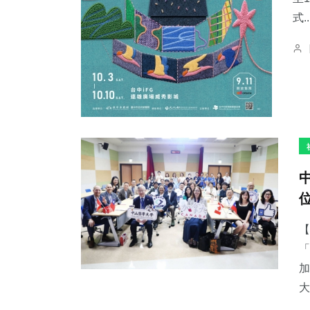
式..
【
「
加
大