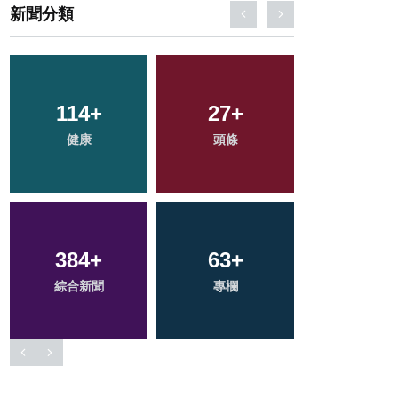
新聞分類
40
+
88
+
36
+
農業
旅遊
宗教
1
+
18
+
125
+
大陸
科技新知
文教