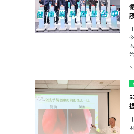
【
今
系
館
【
困