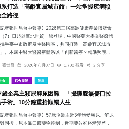
體系打造「高齡宜居城市館」一站掌握疾病照
護全路徑
記者張世昌台中報導】2026第三屆高齡健康產業博覽會
（7）日起於臺北世貿一館登場，中國醫藥大學暨醫療體
攜手臺中市政府及生醫園區，共同打造「高齡宜居城市
」。本屆中醫大暨醫療體系以「創新醫療 × 精準照護...
張世昌
2026年八月07日
1,732 觀看
2 分享
社會
綜合新聞
健康
57歲企業主頻尿解尿困難 「攝護腺無傷口拉
提手術」10分鐘重拾順暢人生
記者張世昌台中報導】57歲企業主近3年飽受頻尿、解尿
難困擾，原本靠口服藥物控制，近期藥效卻逐漸變差，