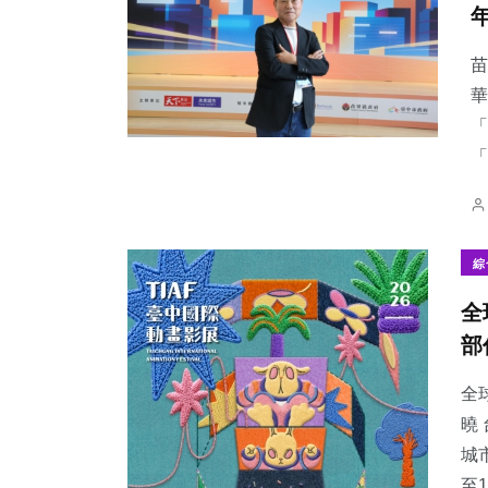
苗
華
「
39
+
88
+
36
+
「
農業
旅遊
宗教
綜
全
1
+
18
+
125
+
部
大陸
科技新知
文教
全
曉
城
至