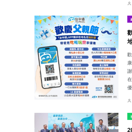
歡
康
謝
在
優