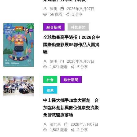
陳明
2026年八月07日
56 觀看
1 分享
綜合新聞
科技新知
全球動畫高手過招！2026台中
國際動畫影展65部作品入圍揭
曉
陳明
2026年八月07日
1,821 觀看
5 分享
社會
綜合新聞
健康
中山醫大攜手加拿大新創 台
加臨床創新與數位健康交流聚
焦智慧醫療落地
張世昌
2026年八月07日
1,503 觀看
2 分享