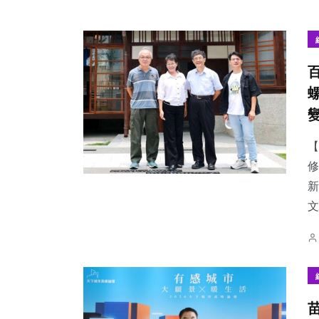
【
修
新
文