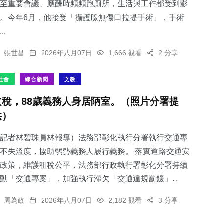
至重要會議、應酬時頻頻跑廁所，生活與工作都受到影
。今年6月，他接受「攝護腺無傷口拉提手術」，手術
..
張世昌
2026年八月07日
1,666 觀看
2 分享
社會
綜合新聞
文教
欠稅，88歲義務人身居陃室。（照片分署提
供）
記者林碧珠員林報導）法務部彰化執行分署執行交通專
不失溫度，協助弱勢義務人履行義務。 落實道路交通安
政策，維護租稅公平，法務部行政執行署彰化分署持續
動「交通專案」，加強執行滯欠「交通違規罰鍰」...
周為政
2026年八月07日
2,182 觀看
3 分享