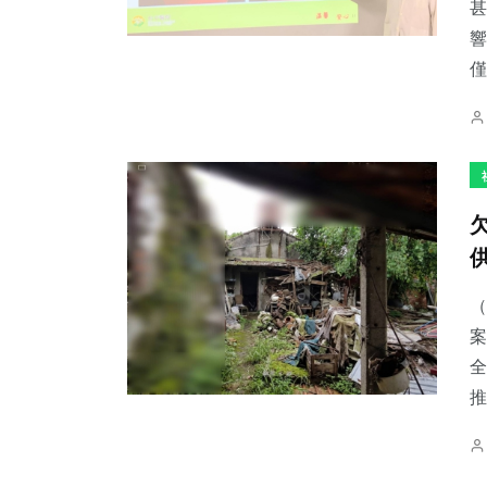
甚
響
僅.
（
案
全
推