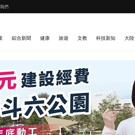
我們
業
綜合新聞
健康
旅遊
文教
科技新知
大陸