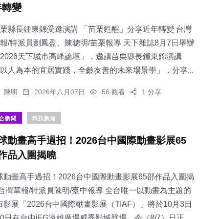
年轉變
栗縣長鍾東錦受邀演講 「苗栗甦醒」分享近年轉變 台灣
報/特派員劉鳳盈、陳聰明/苗栗報導 天下雜誌8月7日舉辦
2026天下城市高峰論壇」，邀請苗栗縣長鍾東錦演講
216
+
114
+
27
+
以人為本的宜居實踐，全齡友善的未來場景學」，分享...
社會
健康
頭條
陳明
2026年八月07日
56 觀看
1 分享
合新聞
科技新知
球動畫高手過招！2026台中國際動畫影展65
384
+
63
+
作品入圍揭曉
綜合新聞
專欄
球動畫高手過招！2026台中國際動畫影展65部作品入圍揭
 台灣華報/特派員陳明/臺中報導 全台唯一以動畫為主題的
市影展「2026台中國際動畫影展（TIAF）」將於10月3日
10日在台中iFG遠雄廣場威秀影城登場，今（8/7）日正