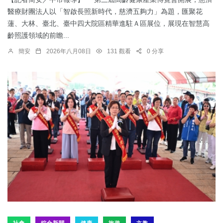
醫療財團法人以「智啟長照新時代，慈濟五夠力」為題，匯聚花
蓮、大林、臺北、臺中四大院區精華進駐Ａ區展位，展現在智慧高
齡照護領域的前瞻...
簡安
2026年八月08日
131 觀看
0 分享