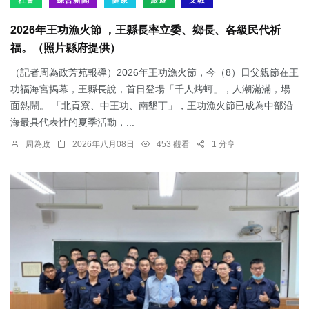
社會
綜合新聞
健康
旅遊
文教
2026年王功漁火節 ，王縣長率立委、鄉長、各級民代祈
福。（照片縣府提供）
（記者周為政芳苑報導）2026年王功漁火節，今（8）日父親節在王
功福海宮揭幕，王縣長說，首日登場「千人烤蚵」，人潮滿滿，場
面熱鬧。 「北貢寮、中王功、南墾丁」，王功漁火節已成為中部沿
海最具代表性的夏季活動，...
周為政
2026年八月08日
453 觀看
1 分享