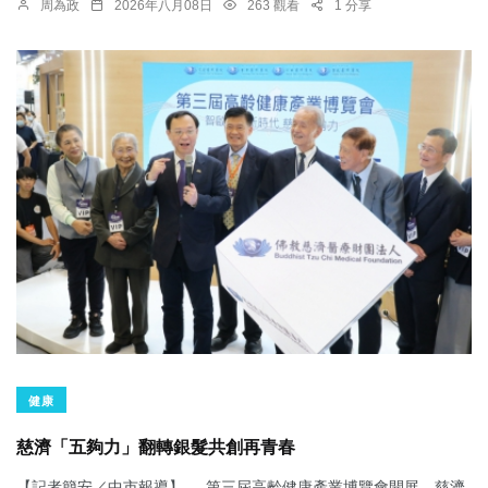
周為政
2026年八月08日
263 觀看
1 分享
健康
慈濟「五夠力」翻轉銀髮共創再青春
【記者簡安／中市報導】 第三屆高齡健康產業博覽會開展，慈濟