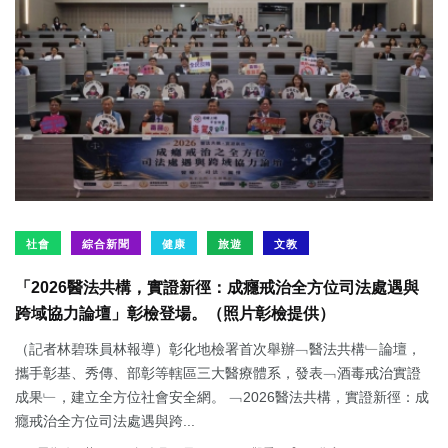
社會
綜合新聞
健康
旅遊
文教
「2026醫法共構，實證新徑：成癮戒治全方位司法處遇與
跨域協力論壇」彰檢登場。（照片彰檢提供）
（記者林碧珠員林報導）彰化地檢署首次舉辦﹁醫法共構﹂論壇，
攜手彰基、秀傳、部彰等轄區三大醫療體系，發表﹁酒毒戒治實證
成果﹂，建立全方位社會安全網。 ﹁2026醫法共構，實證新徑：成
癮戒治全方位司法處遇與跨...