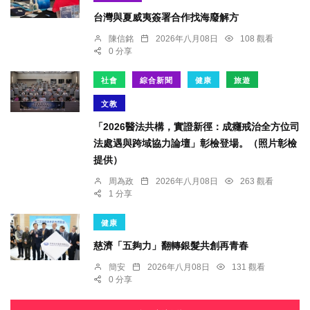
台灣與夏威夷簽署合作找海廢解方
陳信銘
2026年八月08日
108 觀看
0 分享
社會
綜合新聞
健康
旅遊
文教
「2026醫法共構，實證新徑：成癮戒治全方位司
法處遇與跨域協力論壇」彰檢登場。（照片彰檢
提供）
周為政
2026年八月08日
263 觀看
1 分享
健康
慈濟「五夠力」翻轉銀髮共創再青春
簡安
2026年八月08日
131 觀看
0 分享