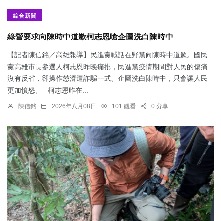
綜合新聞
綠營要求向陳時中道歉柯志恩嗆企圖洗白陳時中
【記者陳信銘／高雄報導】民進黨喊話在野黨向陳時中道歉。國民
黨高雄市長參選人柯志恩昨晚痛批，民進黨疫情期間對人民的傷痛
沒有反省，卻操作慈濟遭詐騙一式、企圖洗白陳時中，只會讓人民
更加憤怒。 柯志恩昨在...
陳信銘
2026年八月08日
101 觀看
0 分享