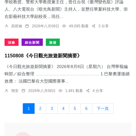
學校教授、警察大學教授兼主任，曾任台視《臺灣變色龍》評論
人、八大電視台《暗光鳥新聞》主持人，並歷任華夏科技大學、崇
右影藝科技大學副校長，現任...
高哲翰
2026年八月08日
49,095 觀看
3 分享
頭條
綜合新聞
旅遊
1150808《今日觀光旅遊新聞摘要》
《今日觀光旅遊新聞摘要》 2026年8月8日（星期六） 台灣華報編
輯部／綜合整理 ……………………………………… 1.​巴黎奧運後續
效應： 法國巴黎在大型國際賽事...
簡安
2026年八月08日
1,481 觀看
4 分享
1
2
3
4
5
6
下一頁