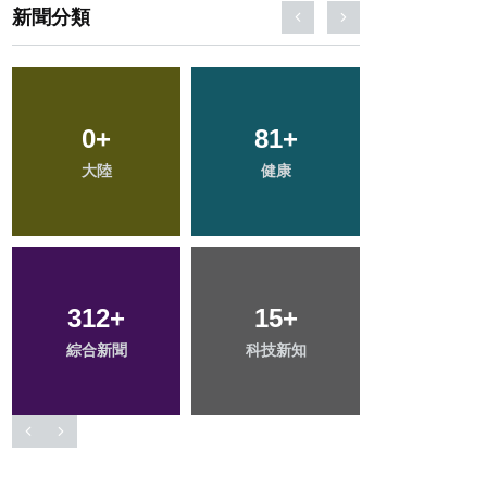
新聞分類
151
+
62
+
25
+
社會
旅遊
宗教
22
+
102
+
32
+
頭條
文教
農業