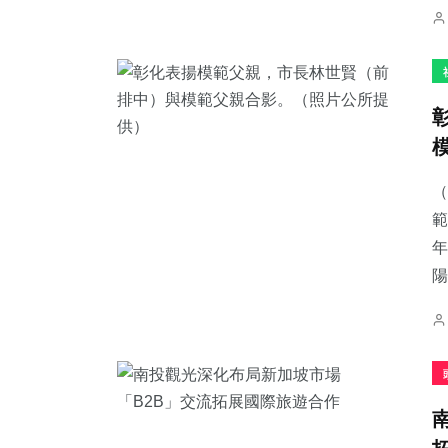
（
範
年
陽