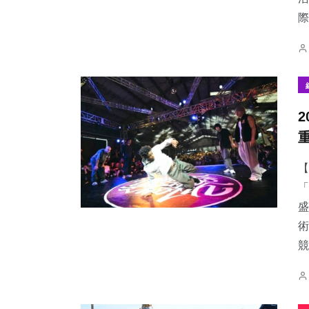
際
【
「
盛
術
競