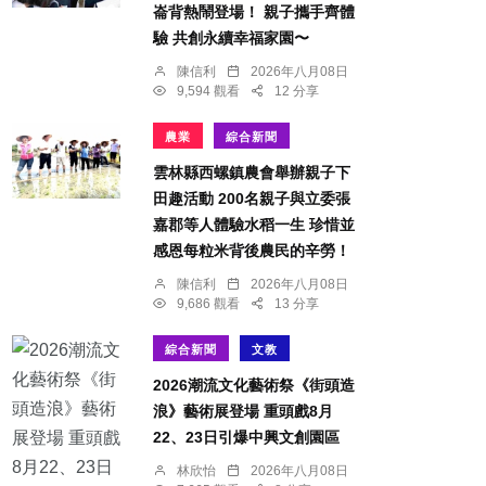
崙背熱鬧登場！ 親子攜手齊體
驗 共創永續幸福家園〜
陳信利
2026年八月08日
9,594 觀看
12 分享
農業
綜合新聞
雲林縣西螺鎮農會舉辦親子下
田趣活動 200名親子與立委張
嘉郡等人體驗水稻一生 珍惜並
感恩每粒米背後農民的辛勞！
陳信利
2026年八月08日
9,686 觀看
13 分享
綜合新聞
文教
2026潮流文化藝術祭《街頭造
浪》藝術展登場 重頭戲8月
22、23日引爆中興文創園區
林欣怡
2026年八月08日