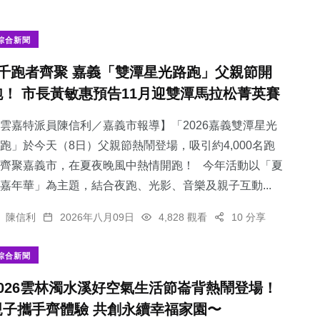
綜合新聞
4千跑者齊聚 嘉義「雙潭星光路跑」父親節開
跑！ 市長黃敏惠預告11月迎雙潭馬拉松菁英賽
雲嘉特派員陳信利／嘉義市報導】「2026嘉義雙潭星光
跑」於今天（8日）父親節熱鬧登場，吸引約4,000名跑
齊聚嘉義市，在夏夜晚風中熱情開跑！ 今年活動以「夏
嘉年華」為主題，結合夜跑、光影、音樂及親子互動...
陳信利
2026年八月09日
4,828 觀看
10 分享
綜合新聞
2026雲林濁水溪好空氣生活節崙背熱鬧登場！
親子攜手齊體驗 共創永續幸福家園〜