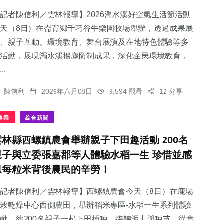
記者陳信利／雲林報導】2026濁水溪好空氣生活節活動
天（8日）在崙背鄉千巧谷牛樂園牧場舉辦，透過成果展
、親子互動、環境教育、舞台展演及在地特色體驗等多
活動，展現濁水溪揚塵防制成果，深化全民環境教育，
44
+
0
+
81
+
..
專欄
大陸
健康
陳信利
2026年八月08日
9,594 觀看
12 分享
農業
綜合新聞
雲林縣西螺鎮農會舉辦親子下田趣活動 200名
312
+
15
+
親子與立委張嘉郡等人體驗水稻一生 珍惜並感
綜合新聞
科技新知
恩每粒米背後農民的辛勞！
記者陳信利／雲林報導】西螺鎮農會今天（8日）在鹿場
榖乾燥中心西側農田，舉辦稻米專區-水稻一生系列體驗
動，約200名親子一起下田插秧，接觸泥土與秧苗，從實