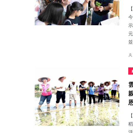
【
今
示
元
150
+
62
+
25
+
並.
社會
旅遊
宗教
22
+
102
+
32
+
頭條
文教
農業
【
稻
活