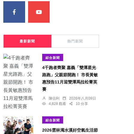
最新新聞
熱門新聞
綜合新聞
4千跑者齊聚 嘉義「雙潭星光
路跑」父親節開跑！ 市長黃敏
惠預告11月迎雙潭馬拉松菁英
賽
陳信利
2026年八月09日
4,828 觀看
10 分享
綜合新聞
2026雲林濁水溪好空氣生活節