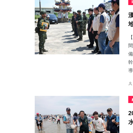
【
間
備
幹
導.