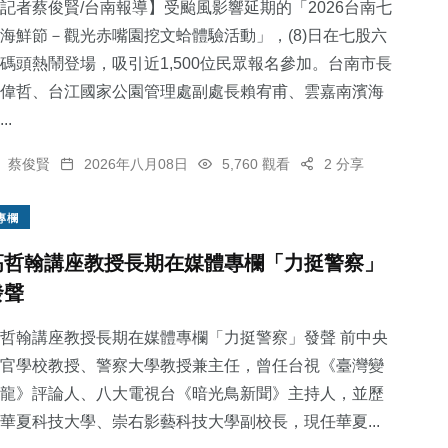
記者蔡俊賢/台南報導】受颱風影響延期的「2026台南七
海鮮節－觀光赤嘴園挖文蛤體驗活動」，(8)日在七股六
碼頭熱鬧登場，吸引近1,500位民眾報名參加。台南市長
偉哲、台江國家公園管理處副處長賴宥甫、雲嘉南濱海
..
蔡俊賢
2026年八月08日
5,760 觀看
2 分享
專欄
高哲翰講座教授長期在媒體專欄「力挺警察」
發聲
哲翰講座教授長期在媒體專欄「力挺警察」發聲 前中央
官學校教授、警察大學教授兼主任，曾任台視《臺灣變
龍》評論人、八大電視台《暗光鳥新聞》主持人，並歷
華夏科技大學、崇右影藝科技大學副校長，現任華夏...