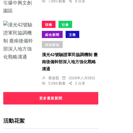
7,665 觀看
8 分享
頭條
社會
綜合新聞
文教
科技新知
漢光42號驗證軍民協調機制 臺
南後備幹部深入地方強化戰略
溝通
蔡俊賢
2026年八月08日
5,594 觀看
2 分享
更多最新新聞
活動花絮