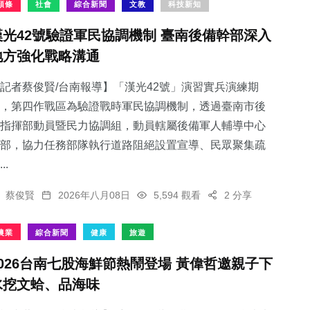
頭條
社會
綜合新聞
文教
科技新知
漢光42號驗證軍民協調機制 臺南後備幹部深入
地方強化戰略溝通
記者蔡俊賢/台南報導】「漢光42號」演習實兵演練期
，第四作戰區為驗證戰時軍民協調機制，透過臺南市後
指揮部動員暨民力協調組，動員轄屬後備軍人輔導中心
部，協力任務部隊執行道路阻絕設置宣導、民眾聚集疏
..
蔡俊賢
2026年八月08日
5,594 觀看
2 分享
農業
綜合新聞
健康
旅遊
2026台南七股海鮮節熱鬧登場 黃偉哲邀親子下
水挖文蛤、品海味