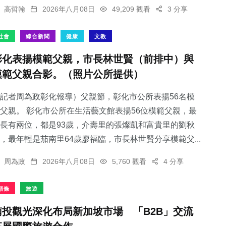
高哲翰
2026年八月08日
49,209 觀看
3 分享
社會
綜合新聞
健康
文教
彰化表揚模範父親，市長林世賢（前排中）與
模範父親合影。（照片公所提供）
記者周為政彰化報導）父親節，彰化市公所表揚56名模
父親。 彰化市公所在生活藝文館表揚56位模範父親，最
長有兩位，都是93歲，介壽里的張燦凱和富貴里的劉秋
，最年輕是茄南里64歲廖福臨，市長林世賢分享模範父...
周為政
2026年八月08日
5,760 觀看
4 分享
頭條
旅遊
南投觀光深化布局新加坡市場 「B2B」交流