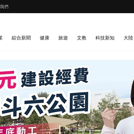
我們
業
綜合新聞
健康
旅遊
文教
科技新知
大陸