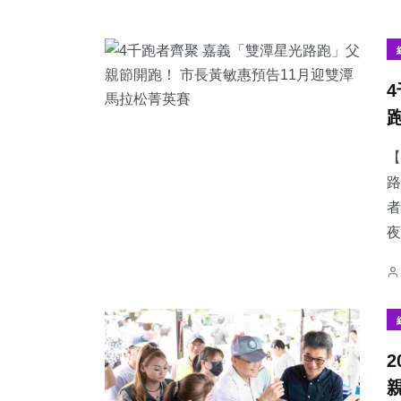
【
路
者
夜