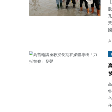
【
股
孔
黃
國.
高
警
色
任