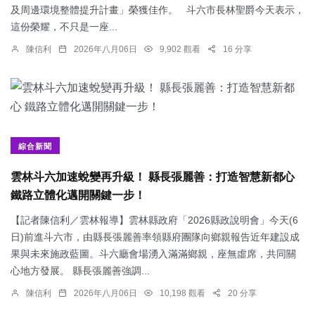
及周邊環境整體提升計畫」榮獲佳作。 斗六市長林聖爵今天表示，
這份榮耀，不只是一座...
陳信利
2026年八月06日
9,902 觀看
16 分享
綜合新聞
雲林斗六加速蛻變再升級！ 縣長張麗善：打造智慧新都心
鐵路立體化邁開關鍵一步！
【記者陳信利／雲林報導】雲林縣政府「2026縣政說明會」今天(6
日)前進斗六市，由縣長張麗善率領縣府團隊向鄉親報告近年建設成
果與未來施政藍圖。斗六廳會場湧入滿滿鄉親，座無虛席，共同關
心地方發展。 縣長張麗善強調...
陳信利
2026年八月06日
10,198 觀看
20 分享