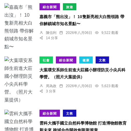
綜合新聞
旅遊
嘉義市「熊出沒」！ 10隻新亮相大白熊領路 帶
你解鎖城市知名景點〜
陳信利
2026年八月06日
9,522 觀看
14 分享
社會
綜合新聞
健康
文教
大葉環安系師生前進大莊國小辦理防災小尖兵科
學營。（照片大葉提供）
周為政
2026年八月06日
5,623 觀看
3 分享
綜合新聞
文教
雲科大攜手國立自然科學博物館 打造博物館教育
新未來 跨域合作開啟創新新篇章