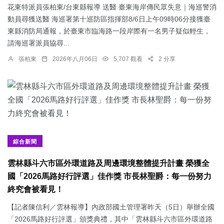
花東特派員張柏東/台東縣報導 送醫 臺東海岸傳民眾失意｜海巡警消
動員尋獲送醫 海巡署第十巡防區指揮部8/6日上午09時06分接獲臺
東縣消防局通報，於臺東市臨海路一段岸際有一名男子疑似輕生，
請海巡署派員協尋...
張柏東
2026年八月06日
5,707 觀看
2 分享
綜合新聞
雲林縣斗六市區外環道路及周邊環境整體提升計畫 榮獲全
國「2026馬路好行評選」佳作獎 市長林聖爵：每一份努力
終究會被看見！
【記者陳信利／雲林報導】內政部國土管理署昨天（5日）舉辦全國
「2026馬路好行評選」頒獎典禮，其中「雲林縣斗六市區外環道路