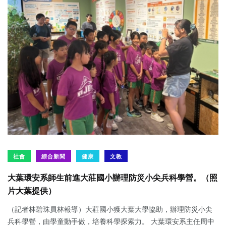
社會
綜合新聞
健康
文教
大葉環安系師生前進大莊國小辦理防災小尖兵科學營。（照
片大葉提供）
（記者林碧珠員林報導）大莊國小獲大葉大學協助，辦理防災小尖
兵科學營，由學童動手做，培養科學探索力。 大葉環安系主任周中