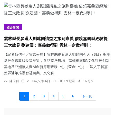
綜合新聞
雲林縣長參選人劉建國請益之旅到嘉義 借鏡嘉義縣經驗提
三大政見 劉建國：嘉義做得到 雲林一定做得到！
【記者陳信利／雲嘉報導】雲林縣長參選人劉建國今天（6日）率團
隊拜會嘉義縣長翁章梁，參訪悠沃農場、蒜頭糖廠5G文化科技創新
基地及亞洲無人機AI創新應用研發中心（亞創中心），深入了解嘉
義縣近年推動智慧農業、文化科...
陳信利
2026年八月06日
10,009 觀看
16 分享
1
2
3
4
5
6
下一頁