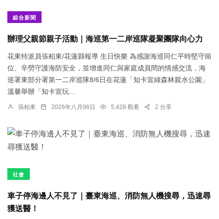
綜合新聞
辦理父親節親子活動｜海巡第一二岸巡隊凝聚團隊向心力
花東特派員張柏東/花蓮縣報導 生日快樂 為感謝海巡同仁平時堅守崗
位、辛勞守護海防安全，並增進同仁與家庭成員間的情感交流，海
巡署東部分署第一二岸巡隊8/6日在花蓮「知卡宣綠森林親水公園」
溫馨舉辦「知卡宣玩...
張柏東
2026年八月06日
5,428 觀看
2 分享
社會
車子停海邊人不見了｜臺東海巡、消防無人機搜尋，迅速尋
獲送醫！