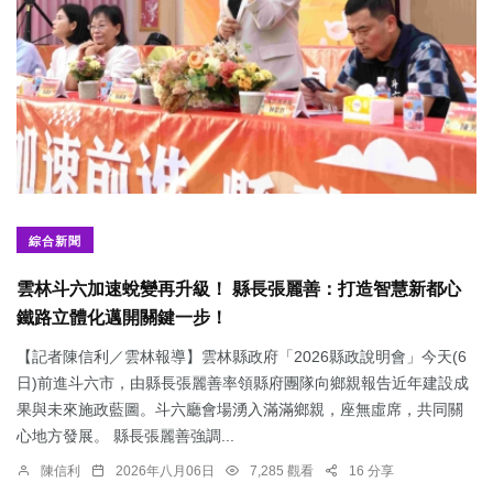
綜合新聞
雲林斗六加速蛻變再升級！ 縣長張麗善：打造智慧新都心
鐵路立體化邁開關鍵一步！
【記者陳信利／雲林報導】雲林縣政府「2026縣政說明會」今天(6
日)前進斗六市，由縣長張麗善率領縣府團隊向鄉親報告近年建設成
果與未來施政藍圖。斗六廳會場湧入滿滿鄉親，座無虛席，共同關
心地方發展。 縣長張麗善強調...
陳信利
2026年八月06日
7,285 觀看
16 分享