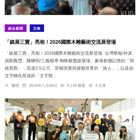
綜合新聞
文教
「鎮展三寶」亮相！2026國際木雕藝術交流展登場
「鎮展三寶」亮相！2026國際木雕藝術交流展登場 台灣華報/特派
員劉鳳瑩、陳聰明/三義報導 蜘蛛般盤踞展場、象徵創傷記憶的「情
緒異獸」，高達3.5公尺、穿梭現實與虛擬世界的「旅人」，以及由
文字轉化而成的「文字獸...
陳明
2026年八月06日
6,136 觀看
4 分享