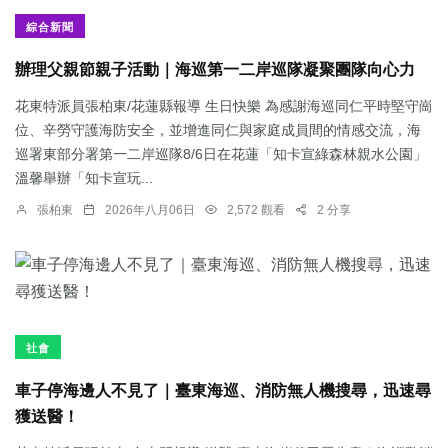
綜合新聞
辦理父親節親子活動｜海巡第一二岸巡隊凝聚團隊向心力
花東特派員張柏東/花蓮縣報導 生日快樂 為感謝海巡同仁平時堅守崗
位、辛勞守護海防安全，並增進同仁與家庭成員間的情感交流，海
巡署東部分署第一二岸巡隊8/6日在花蓮「知卡宣綠森林親水公園」
溫馨舉辦「知卡宣玩...
張柏東
2026年八月06日
2,572 觀看
2 分享
社會
車子停海邊人不見了｜臺東海巡、消防無人機搜尋，迅速尋
獲送醫！