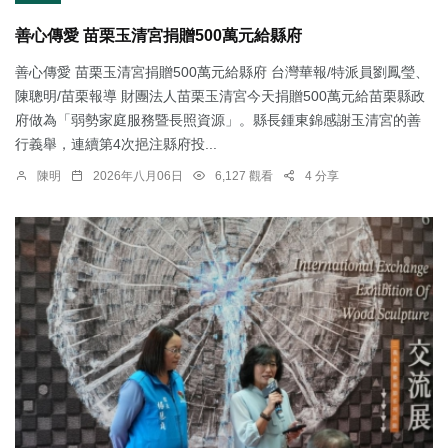
善心傳愛 苗栗玉清宮捐贈500萬元給縣府
善心傳愛 苗栗玉清宮捐贈500萬元給縣府 台灣華報/特派員劉鳳瑩、
陳聰明/苗栗報導 財團法人苗栗玉清宮今天捐贈500萬元給苗栗縣政
府做為「弱勢家庭服務暨長照資源」。縣長鍾東錦感謝玉清宮的善
行義舉，連續第4次挹注縣府投...
陳明
2026年八月06日
6,127 觀看
4 分享