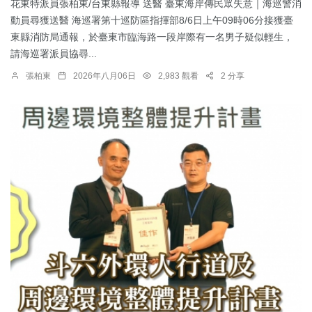
花東特派員張柏東/台東縣報導 送醫 臺東海岸傳民眾失意｜海巡警消
動員尋獲送醫 海巡署第十巡防區指揮部8/6日上午09時06分接獲臺
東縣消防局通報，於臺東市臨海路一段岸際有一名男子疑似輕生，
請海巡署派員協尋...
張柏東
2026年八月06日
2,983 觀看
2 分享