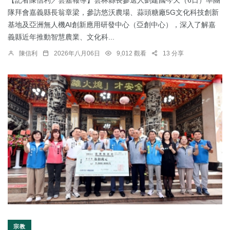
【記者陳信利／雲嘉報導】雲林縣長參選人劉建國今天（6日）率團
隊拜會嘉義縣長翁章梁，參訪悠沃農場、蒜頭糖廠5G文化科技創新
基地及亞洲無人機AI創新應用研發中心（亞創中心），深入了解嘉
義縣近年推動智慧農業、文化科...
陳信利
2026年八月06日
9,012 觀看
13 分享
宗教