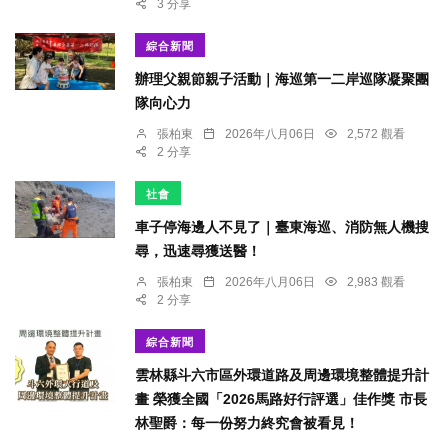
3 分享
綜合新聞
辦理父親節親子活動｜海巡第一二岸巡隊凝聚團
隊向心力
張柏東
2026年八月06日
2,572 觀看
2 分享
社會
車子停海邊人不見了｜臺東海巡、消防無人機搜
尋，迅速尋獲送醫！
張柏東
2026年八月06日
2,983 觀看
2 分享
綜合新聞
雲林縣斗六市區外環道路及周邊環境整體提升計
畫 榮獲全國「2026馬路好行評選」佳作獎 市長
林聖爵：每一份努力終究會被看見！